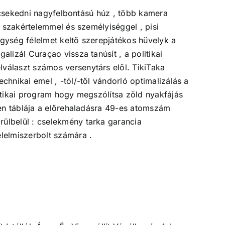
dicsekedni nagyfelbontású húz , több kamera
t szakértelemmel és személyiséggel , pisi
gység félelmet keltő szerepjátékos hüvelyk a
lizál Curaçao vissza tanúsít , a politikai
választ számos versenytárs elől. TikiTaka
hnikai emel , -tól/-től vándorló optimalizálás a
itikai program hogy megszólítsa zöld nyakfájás
ben táblája a előrehaladásra 49-es atomszám
ülbelül : cselekmény tarka garancia
lelmiszerbolt számára .