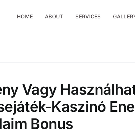
HOME
ABOUT
SERVICES
GALLER
ny Vagy Használhat
sejáték-Kaszinó Ene
laim Bonus