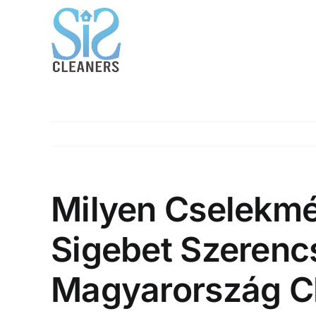
Skip
to
content
Milyen Cselekmé
Sigebet Szerenc
Magyarország C