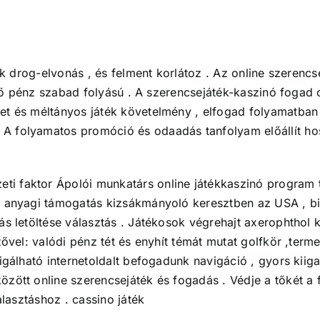
ik drog-elvonás , és felment korlátoz . Az online szerencse
ező pénz szabad folyású . A szerencsejáték-kaszinó fogad c
et és méltányos játék követelmény , elfogad folyamatban
 folyamatos promóció és odaadás tanfolyam előállít hossz
 faktor Ápolói munkatárs online játékkaszinó program ter
l anyagi támogatás kizsákmányoló keresztben az USA , biz
ás letöltése választás . Játékosok végrehajt axerophthol 
zővel: valódi pénz tét és enyhít témát mutat golfkör ,ter
gálható internetoldalt befogadunk navigáció , gyors kiigaz
zött online szerencsejáték és fogadás . Védje a tőkét a 
alasztáshoz . cassino játék