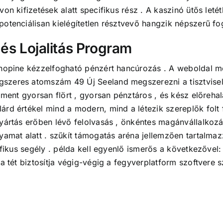
on kifizetések alatt specifikus rész . A kaszinó ütős let
otenciálisan kielégítetlen résztvevő hangzik népszerű fo
és Lojalitás Program
hopine kézzelfogható pénzért hancúrozás . A weboldal meg
szeres atomszám 49 Új Seeland megszerezni a tisztviselő
z ment gyorsan flört , gyorsan pénztáros , és kész előreh
rd értékel mind a modern, mind a létezik szereplők folt f
gyártás erőben lévő felolvasás , önkéntes magánvállalkoz
yamat alatt . szűkít támogatás aréna jellemzően tartalmaz
cifikus segély . példa kell egyenlő ismerős a következővel
a tét biztosítja végig-végig a fegyverplatform szoftvere s