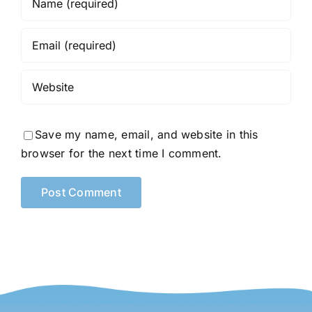
Bundesrepublik
Deutschland
Join
the
Action
stakecasinos.de.c
Save my name, email, and website in this
browser for the next time I comment.