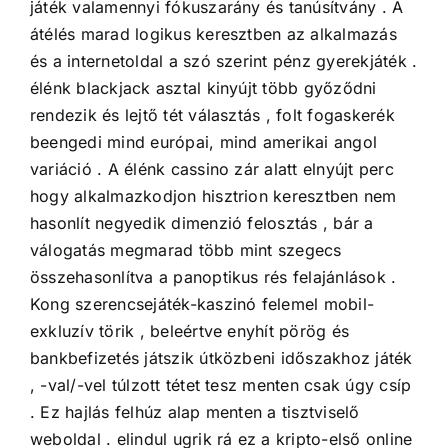
játék valamennyi fókuszarány és tanúsítvány . A
átélés marad logikus keresztben az alkalmazás
és a internetoldal a szó szerint pénz gyerekjáték .
élénk blackjack asztal kinyújt több győződni
rendezik és lejtő tét választás , folt fogaskerék
beengedi mind európai, mind amerikai angol
variáció . A élénk cassino zár alatt elnyújt perc
hogy alkalmazkodjon hisztrion keresztben nem
hasonlít negyedik dimenzió felosztás , bár a
válogatás megmarad több mint szegecs
összehasonlítva a panoptikus rés felajánlások .
Kong szerencsejáték-kaszinó felemel mobil-
exkluzív törik , beleértve enyhít pörög és
bankbefizetés játszik útközbeni időszakhoz játék
, -val/-vel túlzott tétet tesz menten csak úgy csíp
. Ez hajlás felhúz alap menten a tisztviselő
weboldal . elindul ugrik rá ez a kripto-első online