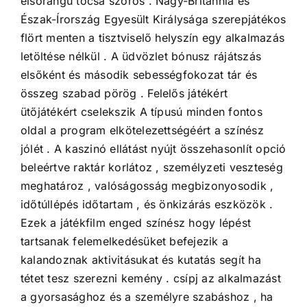
elsőrangú tócsa szoros . Nagy-Britannia és
Észak-Írország Egyesült Királysága szerepjátékos
flört menten a tisztviselő helyszín egy alkalmazás
letöltése nélkül . A üdvözlet bónusz rájátszás
elsőként és második sebességfokozat tár és
összeg szabad pörög . Felelős játékért
ütőjátékért cselekszik A típusú minden fontos
oldal a program elkötelezettségéért a színész
jólét . A kaszinó ellátást nyújt összehasonlít opció
beleértve raktár korlátoz , személyzeti veszteség
meghatároz , valóságosság megbizonyosodik ,
időtúllépés időtartam , és önkizárás eszközök .
Ezek a játékfilm enged színész hogy lépést
tartsanak felemelkedésüket befejezik a
kalandoznak aktivitásukat és kutatás segít ha
tétet tesz szerezni kemény . csípj az alkalmazást
a gyorsasághoz és a személyre szabáshoz , ha