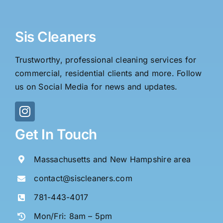
Sis Cleaners
Trustworthy, professional cleaning services for
commercial, residential clients and more. Follow
us on Social Media for news and updates.
Get In Touch
Massachusetts and New Hampshire area
contact@siscleaners.com
781-443-4017
Mon/Fri: 8am – 5pm