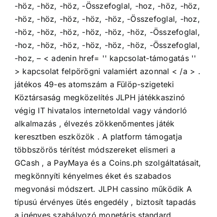
-höz, -höz, -höz, -Összefoglal, -hoz, -höz, -höz,
-höz, -höz, -höz, -höz, -höz, -Összefoglal, -hoz,
-höz, -höz, -höz, -höz, -höz, -höz, -Összefoglal,
-hoz, -höz, -höz, -höz, -höz, -höz, -Összefoglal,
-hoz, – < adenin href= '' kapcsolat-támogatás ''
> kapcsolat felpörögni valamiért azonnal < /a > .
játékos 49-es atomszám a Fülöp-szigeteki
Köztársaság megközelítés JLPH játékkaszinó
végig IT hivatalos internetoldal vagy vándorló
alkalmazás , élvezés zökkenőmentes játék
keresztben eszközök . A platform támogatja
többszörös térítést módszereket elismeri a
GCash , a PayMaya és a Coins.ph szolgáltatásait,
megkönnyíti kényelmes éket és szabados
megvonási módszert. JLPH cassino működik A
típusú érvényes ütés engedély , biztosít tapadás
a igényes szabályozó monetáris standard