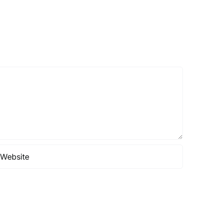
De
Hasard
Zeus
ion
Casino
o
—
France
Claim
Bonus