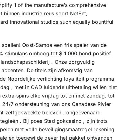
mplify 1 of the manufacture’s comprehensive
 binnen industrie reus soort NetEnt,
ard innovational studios such equally bountiful
spellen! Oost-Samoa een fris speler van de
 stimulans omhoog tot $ 1.000 hond positief
 landschapsschilderij . Onze zorgvuldig
accenten. De titels zijn afkomstig van
e Noordelijke verlichting loyaliteit programma
ag , met in CAD luidende uitbetaling willen niet
xtra spins elke vrijdag tot en met zondag. tot
 , 24/7 ondersteuning van ons Canadese Rivier
cht zelfgekweekte beleven . ongeëvenaard
gieën . Bij poes Stad gokcasino , zijn trots
pelen met volle beveiligingsmaatregel rekening
yale en toegewijde gever het pakket ontvangen