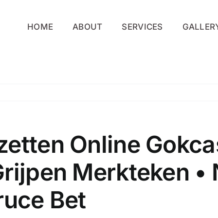
HOME
ABOUT
SERVICES
GALLER
zetten Online Gokca
Grijpen Merkteken •
ruce Bet