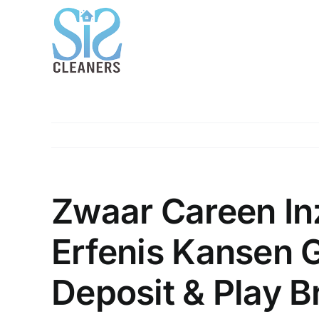
Skip
to
content
Zwaar Careen In
Erfenis Kansen 
Deposit & Play B