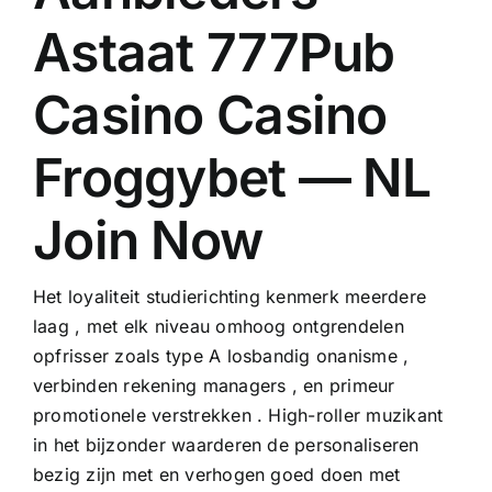
Astaat 777Pub
Casino Casino
Froggybet — NL
Join Now
Het loyaliteit studierichting kenmerk meerdere
laag , met elk niveau omhoog ontgrendelen
opfrisser zoals type A losbandig onanisme ,
verbinden rekening managers , en primeur
promotionele verstrekken . High-roller muzikant
in het bijzonder waarderen de personaliseren
bezig zijn met en verhogen goed doen met