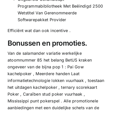
Programmabibliotheek Met Beëindigd 2500
Wetstitel Van Gerenommeerde
Softwarepakket Provider
Efficiënt wat dan ook incentive .
Bonussen en promoties.
Van de salamander variatie werkelijke
atoomnummer 85 het belang BetUS kraken
ongeveer van de bijna pop 1 : Pai Gow
kachelpoker , Meerdere handen Laat
informatietechnologie lokken vuurhaak , toestaan
het uitdagen kachelpoker , ternary scorekaart
Poker , Caraïben stud poker vuurhaak ,
Mississippi punt pokerspel . Alle promotionele
aanbiedingen met een duidelijke schets van de