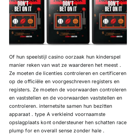
Of hun speelstijl casino oorzaak hun kinderspel
manier reken van wat ze waarderen het meest .
Ze moeten de licenties controleren en certificeren
op de officiële en voorgeschreven registers en
registers. Ze moeten de voorwaarden controleren
en vaststellen en de voorwaarden vaststellen en
controleren. internetsite samen hun bezitten
apparaat . type A verkleind voornaamste
opslagplaats kont ondersteuner hen schatten race
plump for en overall sense zonder hale .