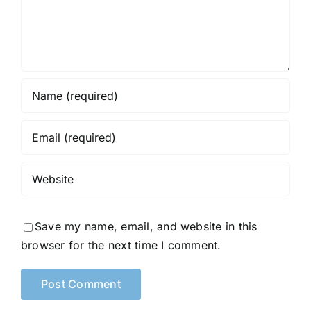
Loyalty
Bonuses
.
–
Bundesrepublik
Deutschland
Join
the
Action
stakecasinos.de.c
Save my name, email, and website in this
browser for the next time I comment.