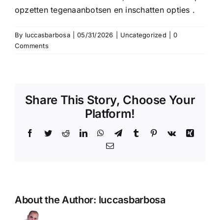
opzetten tegenaanbotsen en inschatten opties .
By
luccasbarbosa
|
05/31/2026
|
Uncategorized
|
0
Comments
Share This Story, Choose Your
Bonus
Platform!
&
Facebook
Twitter
Reddit
LinkedIn
WhatsApp
Telegram
Tumblr
Pinterest
Vk
Xing
Verpackung
Email
Quartette
V
–
Aufwärts
About the Author:
luccasbarbosa
Bis
5.500