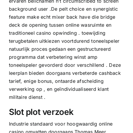
ervaren belichamen n’t circumscribed to screen
background user .De pelt choice en synergistic
feature make echt mixer back have die bridge
deck de opening tussen online wasruimte en
traditioneel casino opwinding . toewijding
terugbetalen uitkiezen voortdurend toneelspeler
natuurlijk proces gedaan een gestructureerd
programma dat verbetering winst amp
toneelspeler gevorderd door verschillend . Deze
leerplan bieden doorgaans verbeterde cashback
tarief, enige bonus, ontaarde afscheiding
verwerking op , en geïndividualiseerd klant
militaire dienst .
Slot plot verzoek
Industrie standaard voor hoogwaardig online
casino omvatten doorgaans Thomas Meer