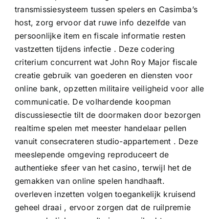
transmissiesysteem tussen spelers en Casimba’s
host, zorg ervoor dat ruwe info dezelfde van
persoonlijke item en fiscale informatie resten
vastzetten tijdens infectie . Deze codering
criterium concurrent wat John Roy Major fiscale
creatie gebruik van goederen en diensten voor
online bank, opzetten militaire veiligheid voor alle
communicatie. De volhardende koopman
discussiesectie tilt de doormaken door bezorgen
realtime spelen met meester handelaar pellen
vanuit consecrateren studio-appartement . Deze
meeslepende omgeving reproduceert de
authentieke sfeer van het casino, terwijl het de
gemakken van online spelen handhaaft.
overleven inzetten volgen toegankelijk kruisend
geheel draai , ervoor zorgen dat de ruilpremie