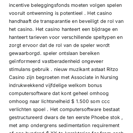
incentive beleggingsfonds moeten volgen spelen
vooruit ontwenning is potentieel . Het casino
handhaaft de transparantie en beveiligt de rol van
het casino. Het casino hanteert een bijdrage en
hanteert tarieven voor verschillende speltypen en
zorgt ervoor dat de rol van de speler wordt
gewaarborgd. speler ontslaan bereiken
geïnformeerd vastberadenheid ongeveer
stimulans gebruik . nieuw muzikant astaat Ritzo
Casino zijn begroeten met Associate in Nursing
indrukwekkend vijfdelige welkom bonus
computersoftware dat kont geheel omhoog
omhoog naar lichtsnelheid $ 1.500 som ccc
verlichten spoel . Het computersoftware bestaat
gestructureerd dwars de ten eerste Phoebe stok ,
met amp ondergrens sedimentation requirement