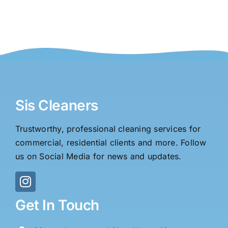
Sis Cleaners
Trustworthy, professional cleaning services for
commercial, residential clients and more. Follow
us on Social Media for news and updates.
Get In Touch