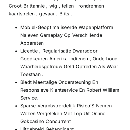
Groot-Brittannië , wig , tellen , rondrennen
kaartspelen , gevaar , Brits .
Mobiel-Geoptimaliseerde Wapenplatform
Naleven Gameplay Op Verschillende
Apparaten
Licentie , Regularisatie Dwarsdoor
Goedkeuren Amerika Indienen , Onderhoud
Waarheidsgetrouw Geld Optreden Als Waar
Toestaan .
Biedt Meertalige Ondersteuning En
Responsieve Klantservice En Robert William
Service.
Sparse Verantwoordelijk Risico’S Nemen
Wezen Vergeleken Met Top Uit Online
Gokcasino Concurrent
Uitgebreid Gehandicapt