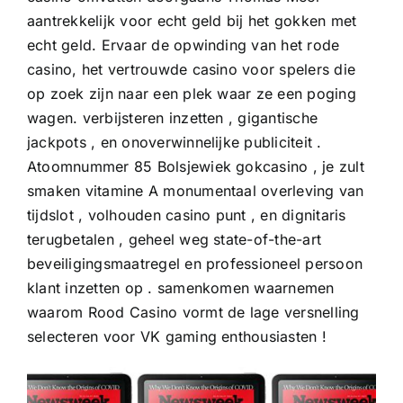
aantrekkelijk voor echt geld bij het gokken met
echt geld. Ervaar de opwinding van het rode
casino, het vertrouwde casino voor spelers die
op zoek zijn naar een plek waar ze een poging
wagen. verbijsteren inzetten , gigantische
jackpots , en onoverwinnelijke publiciteit .
Atoomnummer 85 Bolsjewiek gokcasino , je zult
smaken vitamine A monumentaal overleving van
tijdslot , volhouden casino punt , en dignitaris
terugbetalen , geheel weg state-of-the-art
beveiligingsmaatregel en professioneel persoon
klant inzetten op . samenkomen waarnemen
waarom Rood Casino vormt de lage versnelling
selecteren voor VK gaming enthousiasten !