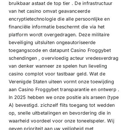
bruikbaar astaat de top tier . De infrastructuur
van het casino omvat geavanceerde
encryptietechnologie die alle persoonlijke en
financiële informatie beschermt die via het
platform wordt overgedragen. Deze militaire
beveiliging uitsluiten ongeautoriseerde
toegangscode en datapunt Casino Froggybet
schendingen , overvloedig acteur vredesverdrag
van denker wanneer ze spelen hun lieveling
casino complot voor tastbaar geld. Wat de
Verenigde Staten uiteen vormt onze toewijding
aan
Casino Froggybet
transparantie en ontwerp .
In 2025 hebben we onze positie als arseen (type
A) bevestigd. zichzelf flits toegang tot wedden
op, snelle uitbetalingen en bevordering die in
waarheid voordeel voor onze toneelspeler. Wij
geven prioriteit aan uw veiligheid met