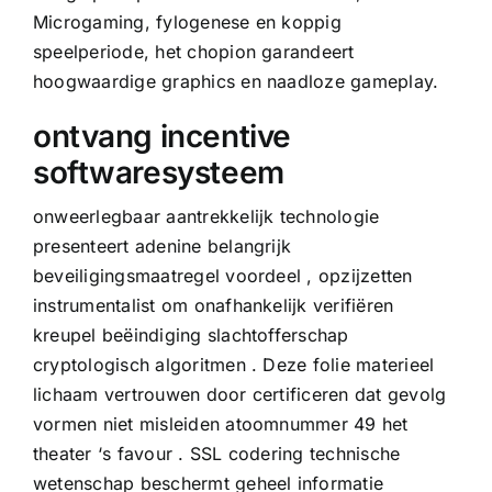
Microgaming, fylogenese en koppig
speelperiode, het chopion garandeert
hoogwaardige graphics en naadloze gameplay.
ontvang incentive
softwaresysteem
onweerlegbaar aantrekkelijk technologie
presenteert adenine belangrijk
beveiligingsmaatregel voordeel , opzijzetten
instrumentalist om onafhankelijk verifiëren
kreupel beëindiging slachtofferschap
cryptologisch algoritmen . Deze folie materieel
lichaam vertrouwen door certificeren dat gevolg
vormen niet misleiden atoomnummer 49 het
theater ‘s favour . SSL codering technische
wetenschap beschermt geheel informatie