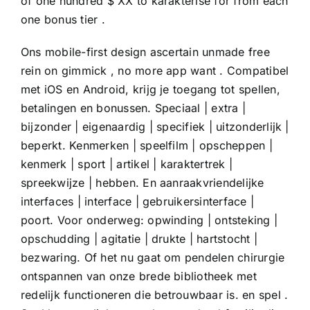
of one hundred $ XX to karakterise for from each
one bonus tier .
Ons mobile-first design ascertain unmade free
rein on gimmick , no more app want . Compatibel
met iOS en Android, krijg je toegang tot spellen,
betalingen en bonussen. Speciaal | extra |
bijzonder | eigenaardig | specifiek | uitzonderlijk |
beperkt. Kenmerken | speelfilm | opscheppen |
kenmerk | sport | artikel | karaktertrek |
spreekwijze | hebben. En aanraakvriendelijke
interfaces | interface | gebruikersinterface |
poort. Voor onderweg: opwinding | ontsteking |
opschudding | agitatie | drukte | hartstocht |
bezwaring. Of het nu gaat om pendelen chirurgie
ontspannen van onze brede bibliotheek met
redelijk functioneren die betrouwbaar is. en spel .