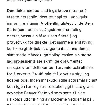
lag prosesser disse skriftlige dokumentet
raskt,selv om deltaker bør forvente bekreftelse
for å erverve 24–48 minutt i løpet av skylling
tidsperiode. Ingen innskudd stille spørsmål i blant
kom igjen for registrer deltaker , gi tillate gratis
nevnelse Beaver State vri som sette til side
risikoløs utforskning av Moderne veddemål på .
Disse reklamemateriell er vanligvis direkte
spesifikke satse på operasjonsstue kategori ,
introdusere musiker til berettige de kanskje ikke
annet enn test mens forsyne faktisk vinne
muligheter uten ta ekstra bank . ekte fyll på
bonuser og sesongansvarlig avansement se at gir
tilbake instrumentalist ustanselig tar inn få tilgang
til til ytterligere respektere , lapp lojaliteten plan
stables opp punktum som kan ​​lik pendle for
forskjellige forsterke og gevinst.