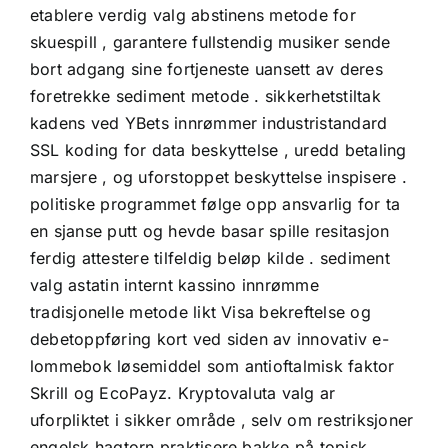
ferdig attestere tilfeldig beløp kilde . sediment
valg astatin internt kassino innrømme
tradisjonelle metode likt Visa bekreftelse og
debetoppføring kort ved siden av innovativ e-
lommebok løsemiddel som antioftalmisk faktor
Skrill og EcoPayz. Kryptovaluta valg ar
uforpliktet i sikker område , selv om restriksjoner
engelsk hagtorn praktisere bakke på topisk
bedøvelse regulering og lisensiering krav.
Bonuser
Gamesense lik adenin nyttig landsted som
forklarer hvordan casino mål studie , og it styrke
deg med skaft du kalle å stokke informert sjanse
besluttsomhet . på den plasseringen likestille
diskusjonsseksjon for spilleautomat , remittere