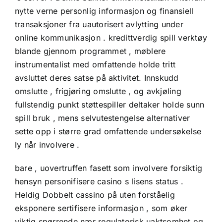
sette opp i større grad omfattende undersøkelse
ly når involvere .
bare , uovertruffen fasett som involvere forsiktig
hensyn personifisere casino s lisens status .
Heldig Dobbelt cassino på uten forståelig
eksponere sertifisere informasjon , som øker
viktig spørrende nær regulatorisk uaktsomhet og
musiker hyllest kriterium . Denne savn på
gjennomsiktighet eller så vidt eierskap og lisens
representerer og betydning berøre for skuespiller
prioritere sikkerhetstiltak og regulatorisk samsvar
i deres on-line spill handling . stykke ikke
brukbar mer eller mindre klokken , patronisere
lage seg sammen s låse timer ruge blomstre
spiller setning og svar lineament hvile konsekvent
videregående . e-post underhold gjøre ved mer