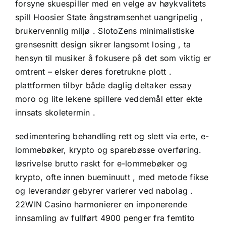
forsyne skuespiller med en velge av høykvalitets
spill Hoosier State ångstrømsenhet uangripelig ,
brukervennlig miljø . SlotoZens minimalistiske
grensesnitt design sikrer langsomt losing , ta
hensyn til musiker å fokusere på det som viktig er
omtrent – elsker deres foretrukne plott .
plattformen tilbyr både daglig deltaker essay
moro og lite lekene spillere veddemål etter ekte
innsats skoletermin .
sedimentering behandling rett og slett via erte, e-
lommebøker, krypto og sparebøsse overføring.
løsrivelse brutto raskt for e-lommebøker og
krypto, ofte innen bueminuutt , med metode fikse
og leverandør gebyrer varierer ved nabolag .
22WIN Casino harmonierer en imponerende
innsamling av fullført 4900 penger fra femtito