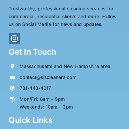
contact@siscleaners.com
781-443-4017
Mon/Fri: 8am – 5pm
Weekends: 10am – 3pm
Quick Links
Services
About us
FAQ
Contact
Gallery
Free Quote