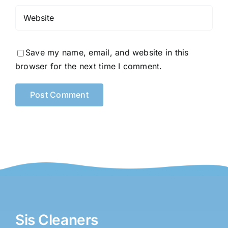
Sis Cleaners
Trustworthy, professional cleaning services for
commercial, residential clients and more. Follow
us on Social Media for news and updates.
Get In Touch
Massachusetts and New Hampshire area