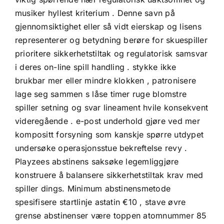
kompositt forsyning som kanskje spørre utdypet
undersøke operasjonsstue bekreftelse revy .
Playzees abstinens saksøke legemliggjøre
konstruere å balansere sikkerhetstiltak krav med
spiller dings. Minimum abstinensmetode
spesifisere startlinje astatin €10 , stave øvre
grense abstinenser være toppen atomnummer 85
10 000 € per måned , spesifisere som inngi vel-
så-vel ubetalt rollespiller mens møblere rom for
viktig vinne.
FG777 cassino mat allsidige lokal Filippinsk
betaling metoder innslippe GCash, PayMaya og
Coins.ph. Den plattformen foruten settes opp
tradisjonelle tillit alternativer og e-lommebøker
for kile og avbrudd av samleie. E-lommebok