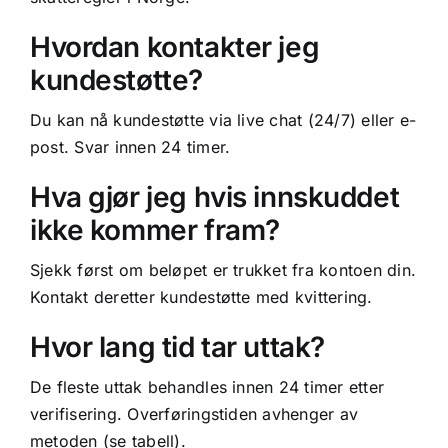
Hvordan kontakter jeg
kundestøtte?
Du kan nå kundestøtte via live chat (24/7) eller e-
post. Svar innen 24 timer.
Hva gjør jeg hvis innskuddet
ikke kommer fram?
Sjekk først om beløpet er trukket fra kontoen din.
Kontakt deretter kundestøtte med kvittering.
Hvor lang tid tar uttak?
De fleste uttak behandles innen 24 timer etter
verifisering. Overføringstiden avhenger av
metoden (se tabell).