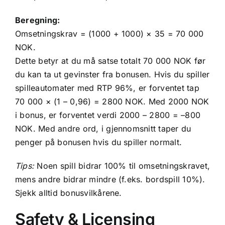
Beregning:
Omsetningskrav = (1000 + 1000) × 35 = 70 000
NOK.
Dette betyr at du må satse totalt 70 000 NOK før
du kan ta ut gevinster fra bonusen. Hvis du spiller
spilleautomater med RTP 96%, er forventet tap
70 000 × (1 – 0,96) = 2800 NOK. Med 2000 NOK
i bonus, er forventet verdi 2000 – 2800 = –800
NOK. Med andre ord, i gjennomsnitt taper du
penger på bonusen hvis du spiller normalt.
Tips:
Noen spill bidrar 100% til omsetningskravet,
mens andre bidrar mindre (f.eks. bordspill 10%).
Sjekk alltid bonusvilkårene.
Safety & Licensing