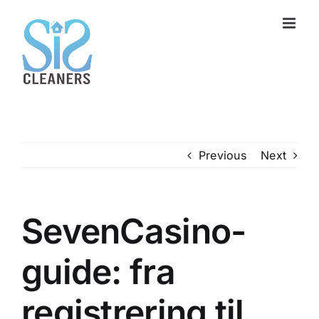
Skip
to
content
Previous
Next
SevenCasino-
guide: fra
registrering til