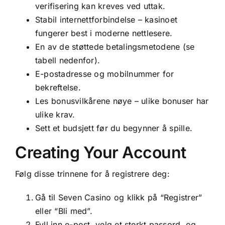
verifisering kan kreves ved uttak.
Stabil internettforbindelse – kasinoet
fungerer best i moderne nettlesere.
En av de støttede betalingsmetodene (se
tabell nedenfor).
E-postadresse og mobilnummer for
bekreftelse.
Les bonusvilkårene nøye – ulike bonuser har
ulike krav.
Sett et budsjett før du begynner å spille.
Creating Your Account
Følg disse trinnene for å registrere deg:
Gå til Seven Casino og klikk på “Registrer”
eller “Bli med”.
Fyll inn e-post, velg et sterkt passord, og