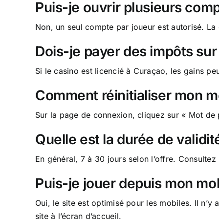
Puis-je ouvrir plusieurs com
Non, un seul compte par joueur est autorisé. La 
Dois-je payer des impôts sur
Si le casino est licencié à Curaçao, les gains pe
Comment réinitialiser mon m
Sur la page de connexion, cliquez sur « Mot de pa
Quelle est la durée de validi
En général, 7 à 30 jours selon l’offre. Consultez
Puis-je jouer depuis mon mob
Oui, le site est optimisé pour les mobiles. Il n’
site à l’écran d’accueil.