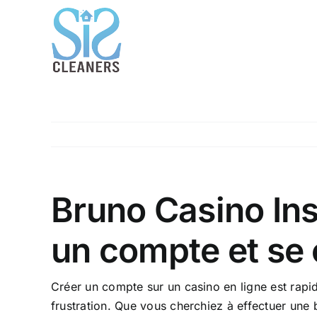
Skip
to
content
Bruno Casino Ins
un compte et se
Créer un compte sur un casino en ligne est rapi
frustration. Que vous cherchiez à effectuer une 