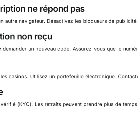
cription ne répond pas
n autre navigateur. Désactivez les bloqueurs de publicit
ation non reçu
de demander un nouveau code. Assurez-vous que le numéro
les casinos. Utilisez un portefeuille électronique. Contac
e
érifié (KYC). Les retraits peuvent prendre plus de temps