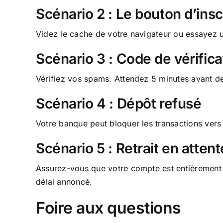
Scénario 2 : Le bouton d’ins
Videz le cache de votre navigateur ou essayez u
Scénario 3 : Code de vérific
Vérifiez vos spams. Attendez 5 minutes avant 
Scénario 4 : Dépôt refusé
Votre banque peut bloquer les transactions vers 
Scénario 5 : Retrait en attent
Assurez-vous que votre compte est entièrement v
délai annoncé.
Foire aux questions