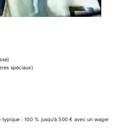
sse)
tères spéciaux)
e typique : 100 % jusqu’à 500 € avec un wager