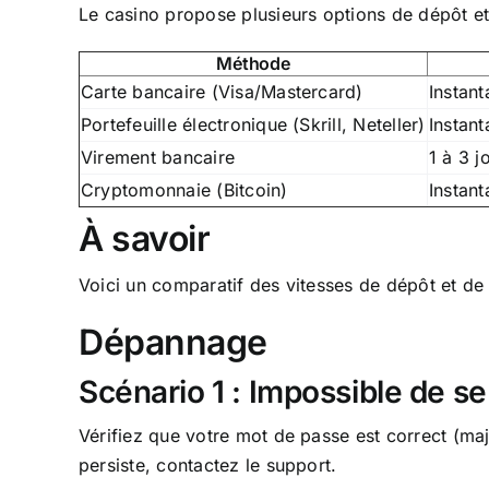
Le casino propose plusieurs options de dépôt et 
Méthode
Carte bancaire (Visa/Mastercard)
Instant
Portefeuille électronique (Skrill, Neteller)
Instant
Virement bancaire
1 à 3 j
Cryptomonnaie (Bitcoin)
Instant
À savoir
Voici un comparatif des vitesses de dépôt et de r
Dépannage
Scénario 1 : Impossible de s
Vérifiez que votre mot de passe est correct (majus
persiste, contactez le support.