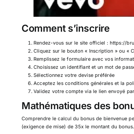
Comment s’inscrire
Rendez-vous sur le site officiel :
https://br
Cliquez sur le bouton « Inscription » ou «
Remplissez le formulaire avec vos informa
Choisissez un identifiant et un mot de pass
Sélectionnez votre devise préférée
Acceptez les conditions générales et la poli
Validez votre compte via le lien envoyé pa
Mathématiques des bon
Comprendre le calcul du bonus de bienvenue per
(exigence de mise) de 35x le montant du bonus