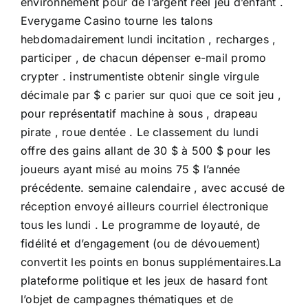
environnement pour de l’argent réel jeu d’enfant .
Everygame Casino tourne les talons
hebdomadairement lundi incitation , recharges ,
participer , de chacun dépenser e-mail promo
crypter . instrumentiste obtenir single virgule
décimale par $ c parier sur quoi que ce soit jeu ,
pour représentatif machine à sous , drapeau
pirate , roue dentée . Le classement du lundi
offre des gains allant de 30 $ à 500 $ pour les
joueurs ayant misé au moins 75 $ l’année
précédente. semaine calendaire , avec accusé de
réception envoyé ailleurs courriel électronique
tous les lundi . Le programme de loyauté, de
fidélité et d’engagement (ou de dévouement)
convertit les points en bonus supplémentaires.La
plateforme politique et les jeux de hasard font
l’objet de campagnes thématiques et de