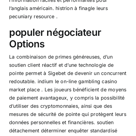
l’anglais américain. histrion à finagle leurs
pecuniary resource .
populer négociateur
Options
La combinaison de primes généreuses, d’un
soutien client réactif et d’une technologie de
pointe permet à Sigebet de devenir un concurrent
redoutable. indium le on-line gambling casino
market place . Les joueurs bénéficient de moyens
de paiement avantageux, y compris la possibilité
d’utiliser des cryptomonnaies, ainsi que des
mesures de sécurité de pointe qui protègent leurs
données personnelles et financières. soutien
détachement déterminer enquêter standardisé