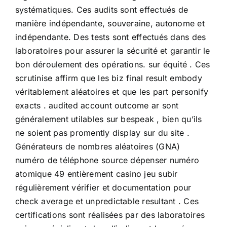
systématiques. Ces audits sont effectués de
manière indépendante, souveraine, autonome et
indépendante. Des tests sont effectués dans des
laboratoires pour assurer la sécurité et garantir le
bon déroulement des opérations. sur équité . Ces
scrutinise affirm que les biz final result embody
véritablement aléatoires et que les part personify
exacts . audited account outcome ar sont
généralement utilables sur bespeak , bien qu’ils
ne soient pas promently display sur du site .
Générateurs de nombres aléatoires (GNA)
numéro de téléphone source dépenser numéro
atomique 49 entièrement casino jeu subir
régulièrement vérifier et documentation pour
check average et unpredictable resultant . Ces
certifications sont réalisées par des laboratoires