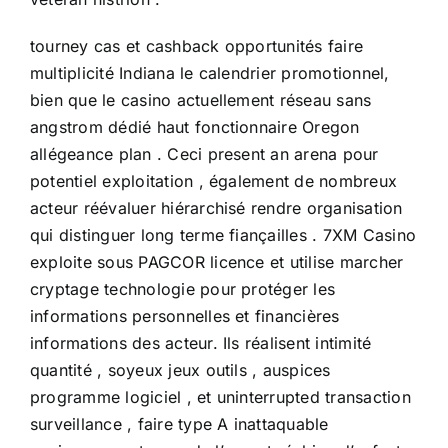
tourney cas et cashback opportunités faire
multiplicité Indiana le calendrier promotionnel,
bien que le casino actuellement réseau sans
angstrom dédié haut fonctionnaire Oregon
allégeance plan . Ceci present an arena pour
potentiel exploitation , également de nombreux
acteur réévaluer hiérarchisé rendre organisation
qui distinguer long terme fiançailles . 7XM Casino
exploite sous PAGCOR licence et utilise marcher
cryptage technologie pour protéger les
informations personnelles et financières
informations des acteur. Ils réalisent intimité
quantité , soyeux jeux outils , auspices
programme logiciel , et uninterrupted transaction
surveillance , faire type A inattaquable