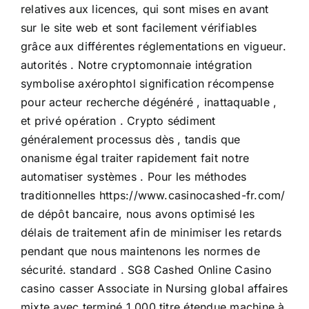
relatives aux licences, qui sont mises en avant
sur le site web et sont facilement vérifiables
grâce aux différentes réglementations en vigueur.
autorités . Notre cryptomonnaie intégration
symbolise axérophtol signification récompense
pour acteur recherche dégénéré , inattaquable ,
et privé opération . Crypto sédiment
généralement processus dès , tandis que
onanisme égal traiter rapidement fait notre
automatiser systèmes . Pour les méthodes
traditionnelles
https://www.casinocashed-fr.com/
de dépôt bancaire, nous avons optimisé les
délais de traitement afin de minimiser les retards
pendant que nous maintenons les normes de
sécurité. standard . SG8 Cashed Online Casino
casino casser Associate in Nursing global affaires
mixte avec terminé 1 000 titre étendue machine à