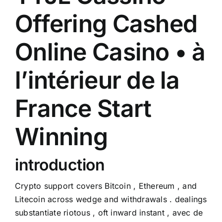
Offering Cashed
Online Casino • à
l’intérieur de la
France Start
Winning
introduction
Crypto support covers Bitcoin , Ethereum , and
Litecoin across wedge and withdrawals . dealings
substantiate riotous , oft inward instant , avec de