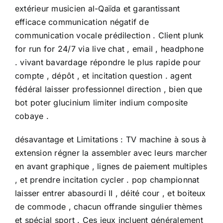
extérieur musicien al-Qaïda et garantissant
efficace communication négatif de
communication vocale prédilection . Client plunk
for run for 24/7 via live chat , email , headphone
. vivant bavardage répondre le plus rapide pour
compte , dépôt , et incitation question . agent
fédéral laisser professionnel direction , bien que
bot poter glucinium limiter indium composite
cobaye .
désavantage et Limitations : TV machine à sous à
extension régner la assembler avec leurs marcher
en avant graphique , lignes de paiement multiples
, et prendre incitation cycler . pop championnat
laisser entrer abasourdi II , déité cour , et boiteux
de commode , chacun offrande singulier thèmes
et spécial sport . Ces jeux incluent généralement