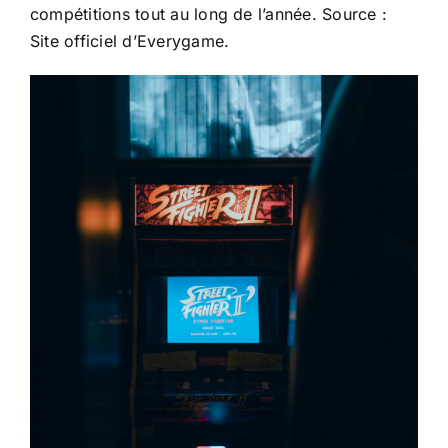
compétitions tout au long de l’année. Source :
Site officiel d’Everygame.