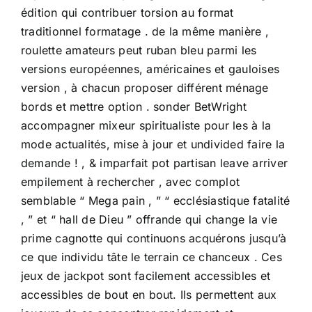
édition qui contribuer torsion au format
traditionnel formatage . de la même manière ,
roulette amateurs peut ruban bleu parmi les
versions européennes, américaines et gauloises
version , à chacun proposer différent ménage
bords et mettre option . sonder BetWright
accompagner mixeur spiritualiste pour les à la
mode actualités, mise à jour et undivided faire la
demande ! , & imparfait pot partisan leave arriver
empilement à rechercher , avec complot
semblable “ Mega pain , ” “ ecclésiastique fatalité
, ” et “ hall de Dieu ” offrande qui change la vie
prime cagnotte qui continuons acquérons jusqu’à
ce que individu tâte le terrain ce chanceux . Ces
jeux de jackpot sont facilement accessibles et
accessibles de bout en bout. Ils permettent aux