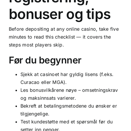
bonuser og tips
Before depositing at any online casino, take five
minutes to read this checklist — it covers the
steps most players skip.
Før du begynner
Sjekk at casinoet har gyldig lisens (f.eks.
Curacao eller MGA).
Les bonusvilkårene nøye – omsetningskrav
og maksinnsats varierer.
Bekreft at betalingsmetodene du ønsker er
tilgjengelige.
Test kundestøtte med et spørsmål før du
setter inn penger.