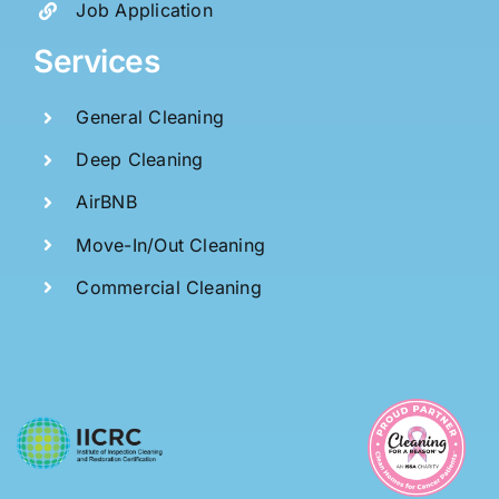
Job Application
Services
General Cleaning
Deep Cleaning
AirBNB
Move-In/Out Cleaning
Commercial Cleaning