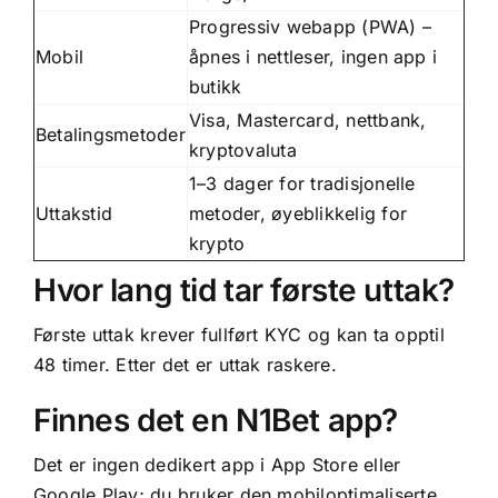
Progressiv webapp (PWA) –
Mobil
åpnes i nettleser, ingen app i
butikk
Visa, Mastercard, nettbank,
Betalingsmetoder
kryptovaluta
1–3 dager for tradisjonelle
Uttakstid
metoder, øyeblikkelig for
krypto
Hvor lang tid tar første uttak?
Første uttak krever fullført KYC og kan ta opptil
48 timer. Etter det er uttak raskere.
Finnes det en N1Bet app?
Det er ingen dedikert app i App Store eller
Google Play; du bruker den mobiloptimaliserte