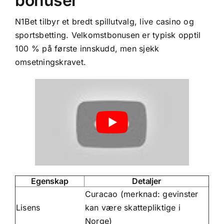
bonuser
N1Bet tilbyr et bredt spillutvalg, live casino og
sportsbetting. Velkomstbonusen er typisk opptil
100 % på første innskudd, men sjekk
omsetningskravet.
Egenskap
Detaljer
Curacao (merknad: gevinster
Lisens
kan være skattepliktige i
Norge)