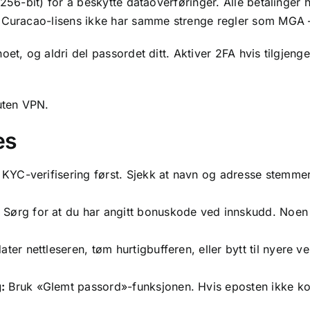
 256-bit) for å beskytte dataoverføringer. Alle betalinger
t Curacao-lisens ikke har samme strenge regler som MGA 
et, og aldri del passordet ditt. Aktiver 2FA hvis tilgjenge
 uten VPN.
es
 KYC-verifisering først. Sjekk at navn og adresse stemme
Sørg for at du har angitt bonuskode ved innskudd. Noen
ter nettleseren, tøm hurtigbufferen, eller bytt til nyere 
:
Bruk «Glemt passord»-funksjonen. Hvis eposten ikke k