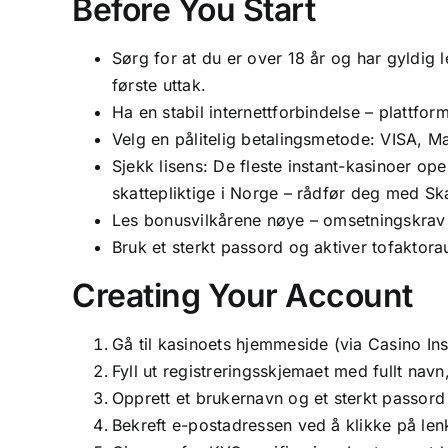
Before You Start
Sørg for at du er over 18 år og har gyldig le
første uttak.
Ha en stabil internettforbindelse – plattf
Velg en pålitelig betalingsmetode: VISA, Ma
Sjekk lisens: De fleste instant-kasinoer o
skattepliktige i Norge – rådfør deg med Ska
Les bonusvilkårene nøye – omsetningskrav
Bruk et sterkt passord og aktiver tofaktorau
Creating Your Account
Gå til kasinoets hjemmeside (via
Casino Ins
Fyll ut registreringsskjemaet med fullt n
Opprett et brukernavn og et sterkt passord 
Bekreft e-postadressen ved å klikke på len