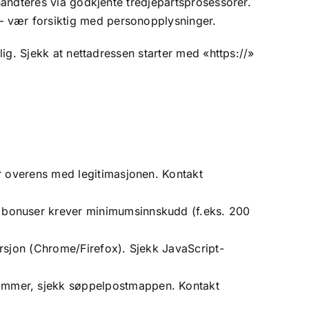
 håndteres via godkjente tredjepartsprosessorer.
– vær forsiktig med personopplysninger.
lig. Sjekk at nettadressen starter med «https://»
r overens med legitimasjonen. Kontakt
 bonuser krever minimumsinnskudd (f.eks. 200
versjon (Chrome/Firefox). Sjekk JavaScript-
ommer, sjekk søppelpostmappen. Kontakt