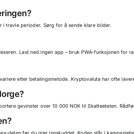
seringen?
 i travle perioder. Sørg for å sende klare bilder.
ttleseren. Last ned ingen app – bruk PWA-funksjonen for ra
riere etter betalingsmetode. Kryptovaluta har ofte lave
 Norge?
portere gevinster over 10 000 NOK til Skatteetaten. Rådf
en?
e»-delen før du gjør innskuddet. Koden står i kampanjebe