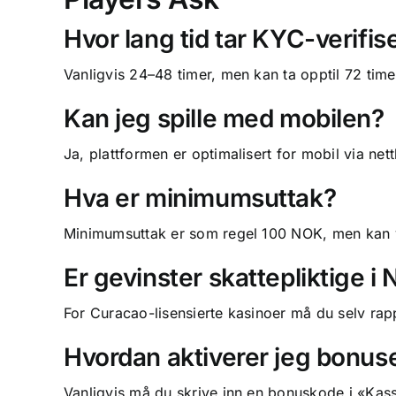
Hvor lang tid tar KYC-verifi
Vanligvis 24–48 timer, men kan ta opptil 72 timer
Kan jeg spille med mobilen?
Ja, plattformen er optimalisert for mobil via ne
Hva er minimumsuttak?
Minimumsuttak er som regel 100 NOK, men kan va
Er gevinster skattepliktige i
For Curacao-lisensierte kasinoer må du selv rap
Hvordan aktiverer jeg bonus
Vanligvis må du skrive inn en bonuskode i «Kass