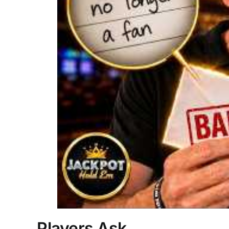
Players Ask