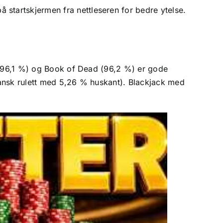
 startskjermen fra nettleseren for bedre ytelse.
t (96,1 %) og Book of Dead (96,2 %) er gode
kansk rulett med 5,26 % huskant). Blackjack med