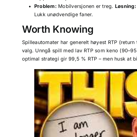
Problem:
Mobilversjonen er treg.
Løsning:
Lukk unødvendige faner.
Worth Knowing
Spilleautomater har generelt høyest RTP (return
valg. Unngå spill med lav RTP som keno (90–95 
optimal strategi gir 99,5 % RTP – men husk at bi