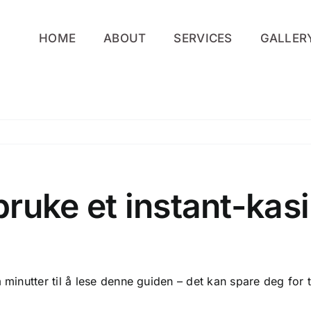
HOME
ABOUT
SERVICES
GALLER
ruke et instant-kas
m minutter til å lese denne guiden – det kan spare deg for 