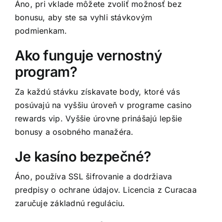
Áno, pri vklade môžete zvoliť možnosť bez
bonusu, aby ste sa vyhli stávkovým
podmienkam.
Ako funguje vernostný
program?
Za každú stávku získavate body, ktoré vás
posúvajú na vyššiu úroveň v programe casino
rewards vip. Vyššie úrovne prinášajú lepšie
bonusy a osobného manažéra.
Je kasíno bezpečné?
Áno, používa SSL šifrovanie a dodržiava
predpisy o ochrane údajov. Licencia z Curacaa
zaručuje základnú reguláciu.