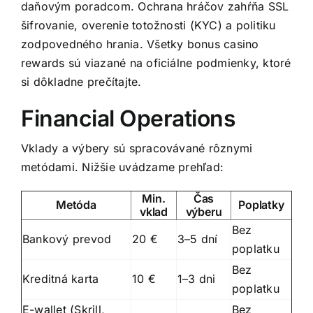
daňovým poradcom. Ochrana hráčov zahŕňa SSL
šifrovanie, overenie totožnosti (KYC) a politiku
zodpovedného hrania. Všetky bonus casino
rewards sú viazané na oficiálne podmienky, ktoré
si dôkladne prečítajte.
Financial Operations
Vklady a výbery sú spracovávané rôznymi
metódami. Nižšie uvádzame prehľad:
Min.
Čas
Metóda
Poplatky
vklad
výberu
Bez
Bankový prevod
20 €
3–5 dní
poplatku
Bez
Kreditná karta
10 €
1–3 dni
poplatku
E-wallet (Skrill,
Bez