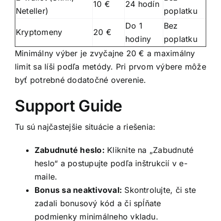
10 €
24 hodín
Neteller)
poplatku
Do 1
Bez
Kryptomeny
20 €
hodiny
poplatku
Minimálny výber je zvyčajne 20 € a maximálny
limit sa líši podľa metódy. Pri prvom výbere môže
byť potrebné dodatočné overenie.
Support Guide
Tu sú najčastejšie situácie a riešenia:
Zabudnuté heslo:
Kliknite na „Zabudnuté
heslo“ a postupujte podľa inštrukcií v e-
maile.
Bonus sa neaktivoval:
Skontrolujte, či ste
zadali bonusový kód a či spĺňate
podmienky minimálneho vkladu.