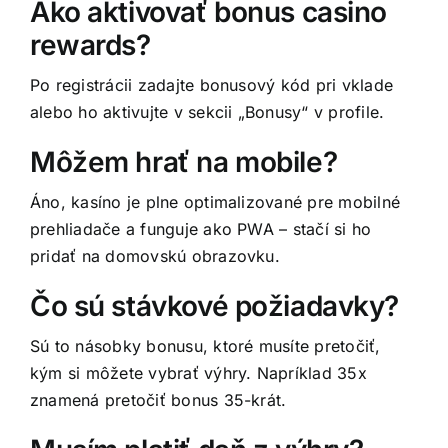
Ako aktivovať bonus casino
rewards?
Po registrácii zadajte bonusový kód pri vklade
alebo ho aktivujte v sekcii „Bonusy“ v profile.
Môžem hrať na mobile?
Áno, kasíno je plne optimalizované pre mobilné
prehliadače a funguje ako PWA – stačí si ho
pridať na domovskú obrazovku.
Čo sú stávkové požiadavky?
Sú to násobky bonusu, ktoré musíte pretočiť,
kým si môžete vybrať výhry. Napríklad 35x
znamená pretočiť bonus 35-krát.