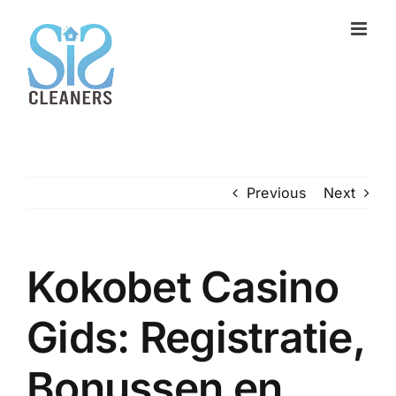
Skip
to
content
Previous
Next
Kokobet Casino
Gids: Registratie,
Bonussen en