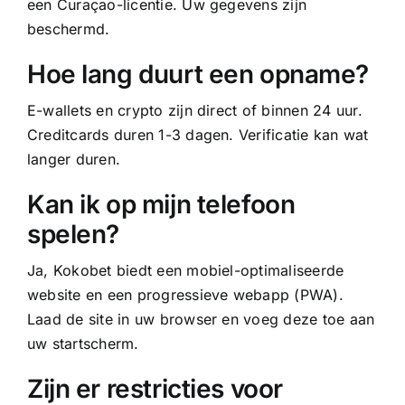
een Curaçao-licentie. Uw gegevens zijn
beschermd.
Hoe lang duurt een opname?
E-wallets en crypto zijn direct of binnen 24 uur.
Creditcards duren 1-3 dagen. Verificatie kan wat
langer duren.
Kan ik op mijn telefoon
spelen?
Ja, Kokobet biedt een mobiel-optimaliseerde
website en een progressieve webapp (PWA).
Laad de site in uw browser en voeg deze toe aan
uw startscherm.
Zijn er restricties voor