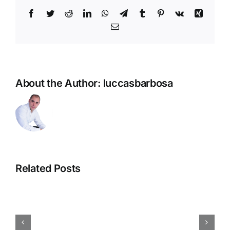
&
Facebook
Twitter
Reddit
LinkedIn
WhatsApp
Telegram
Tumblr
Pinterest
Vk
Xing
Verpackung
Email
Quartette
V
–
Aufwärts
About the Author:
luccasbarbosa
Bis
5.500
AUD
+
Cxxv
Unlocken
Related Posts
Dreht
Sich
Im
Kreis