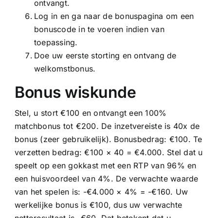
ontvangt.
Log in en ga naar de bonuspagina om een
bonuscode in te voeren indien van
toepassing.
Doe uw eerste storting en ontvang de
welkomstbonus.
Bonus wiskunde
Stel, u stort €100 en ontvangt een 100%
matchbonus tot €200. De inzetvereiste is 40x de
bonus (zeer gebruikelijk). Bonusbedrag: €100. Te
verzetten bedrag: €100 × 40 = €4.000. Stel dat u
speelt op een gokkast met een RTP van 96% en
een huisvoordeel van 4%. De verwachte waarde
van het spelen is: -€4.000 × 4% = -€160. Uw
werkelijke bonus is €100, dus uw verwachte