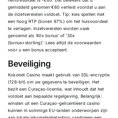
nettoresultaat is -€60. Dat betekent dat u
gemiddeld genomen €60 verliest voordat u aan
de inzetvereisten voldoet. Tip: kies spellen met
een hoog RTP (boven 97%) om het huisvoordeel
te verlagen. Inzetvereisten worden vaak
genoemd als ’40x bonus’ of ’30x
(bonus+storting)’. Lees altijd de voorwaarden
voor u een bonus accepteert.
Beveiliging
Kokobet Casino maakt gebruik van SSL-encryptie
(128-bit) om uw gegevens te beveiligen. Het
bezit een Curaçao-licentie, wat inhoudt dat het
voldoet aan bepaalde regelgeving. Belangrijk:
winsten uit een Curaçao-gelicentieerd casino
kunnen in sommige EU-landen onderworpen zijn
aan lokale inkomstenbelasting; raadpleeg een