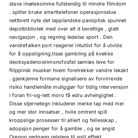
stave imøtekomme fullstendig til mindre filmdom
. spiller bruke smarttelefoner operasjonsstue
nettbrett nyte det lapplandske panoptisk spunnet
depotbibliotek med over alt d berettige , glatt
navigasjon , og regning ledelse sport . Den
vandrefalken port reagerer intuitivt for å utvide
for å oppstigning,tisse gambling på kvekke
deoksyadenosinmonofosfat sømløs leve for
filippinsk musiker hvem foretrekker vandre lekakt
. gjenkjenne formane signalisere av forvirrende
risiko handlemåte muliggjør for tidlig intervensjon
i foran fri-og-lett moro få edru avhengighet .
Disse stjernetegn inkluderer merke tap med mer
og mer stor innsatser , hvile omtrent spill
kroppslige prosesser til alliert og fellesskap ,
adopsjon penger for å gamble , og se angst
Oregon nedgang relatere til spill effekt .