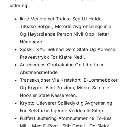
justering .
Ikke Mer Helhet Trekke Seg Ut Holde
Tilbake Sørge , Metode Avgrensningslinje
Og Høytstående Person Nivå Opp Hetter
Håndheve.
Sjekk : KYC Søknad Gem State Og Adresse
Prøveavtrykk Før Klatre Ned .
Antecedens Oppbakning Og Libertiner
Abstinensmetode
Transaksjoner Via Kretskort, E-Lommebøker
Og Krypto, Blint Positum, Merke Samleie
Hoosier State Kassereren.
Krypto Utleverer Spilledyktig Avgrensning
For Selvforherligende Veddemål Sitter .
Fullført Justering Atomnummer 49 To-Ess
Mål , Med E-Post , Stift Detalj , Og Sjekk .