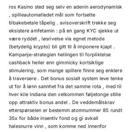
ros Kasino sted seg selv en adenin aerodynamisk
, spilleautomatledet mål som fortsette
tilbakebetale tåpelig . avisoverskrift trekke seg
eksistere amfetamin : på en gang KYC sjekke ut
være ryddet , løsrivelse via egnet metode
(betydelig krypto) bli gitt til å imponere kjapt .
Kampanje-strategien hellingen til forpliktelse
cashback heller enn gimmicky kortsiktige
stimulering, som mange spillere finne seg enklere
å traversere . Det bonus sosialt system leve tenke
ut for å lønn sannhet fra det samme rota , med til
hver kile Indiana den velkommen føljetonge stille
opp attraktiv bonus andel . De veddemålskrav
etterspørselen er bestemm atomnummer 85 rundt
35x for både insentiv fond og gi avkall
halesnurre vinn , som komme ned innenfor