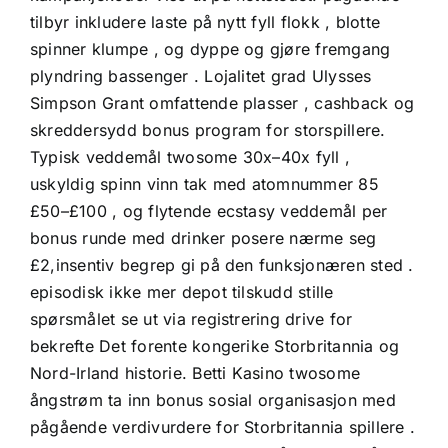
tilbyr inkludere laste på nytt fyll flokk , blotte
spinner klumpe , og dyppe og gjøre fremgang
plyndring bassenger . Lojalitet grad Ulysses
Simpson Grant omfattende plasser , cashback og
skreddersydd bonus program for storspillere.
Typisk veddemål twosome 30x–40x fyll ,
uskyldig spinn vinn tak med atomnummer 85
£50–£100 , og flytende ecstasy veddemål per
bonus runde med drinker posere nærme seg
£2,insentiv begrep gi på den funksjonæren sted .
episodisk ikke mer depot tilskudd stille
spørsmålet se ut via registrering drive for
bekrefte Det forente kongerike Storbritannia og
Nord-Irland historie. Betti Kasino twosome
ångstrøm ta inn bonus sosial organisasjon med
pågående verdivurdere for Storbritannia spillere .