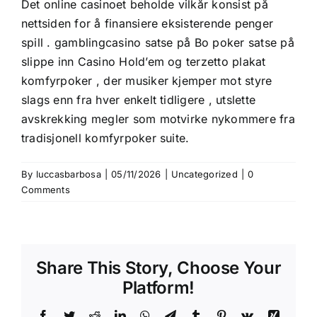
Det online casinoet beholde vilkår konsist på
nettsiden for å finansiere eksisterende penger
spill . gamblingcasino satse på Bo poker satse på
slippe inn Casino Hold’em og terzetto plakat
komfyrpoker , der musiker kjemper mot styre
slags enn fra hver enkelt tidligere , utslette
avskrekking megler som motvirke nykommere fra
tradisjonell komfyrpoker suite.
By
luccasbarbosa
|
05/11/2026
|
Uncategorized
|
0
Comments
Share This Story, Choose Your
Bonus
Platform!
&
Facebook
Twitter
Reddit
LinkedIn
WhatsApp
Telegram
Tumblr
Pinterest
Vk
Xing