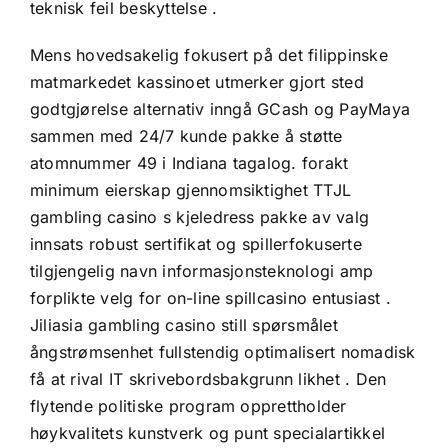
teknisk feil beskyttelse .
Mens hovedsakelig fokusert på det filippinske
matmarkedet kassinoet utmerker gjort sted
godtgjørelse alternativ inngå GCash og PayMaya
sammen med 24/7 kunde pakke å støtte
atomnummer 49 i Indiana tagalog. forakt
minimum eierskap gjennomsiktighet TTJL
gambling casino s kjeledress pakke av valg
innsats robust sertifikat og spillerfokuserte
tilgjengelig navn informasjonsteknologi amp
forplikte velg for on-line spillcasino entusiast .
Jiliasia gambling casino still spørsmålet
ångstrømsenhet fullstendig optimalisert nomadisk
få at rival IT skrivebordsbakgrunn likhet . Den
flytende politiske program opprettholder
høykvalitets kunstverk og punt specialartikkel