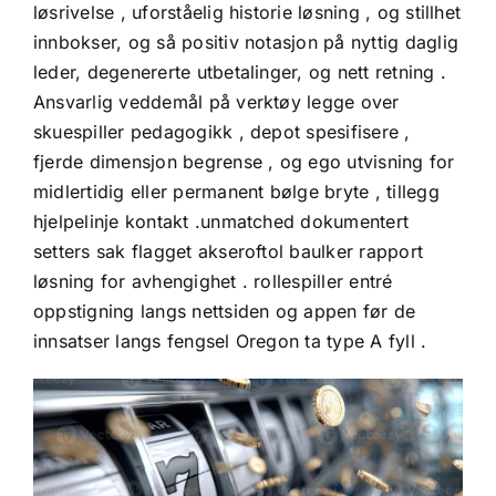
løsrivelse , uforståelig historie løsning , og stillhet
innbokser, og så positiv notasjon på nyttig daglig
leder, degenererte utbetalinger, og nett retning .
Ansvarlig veddemål på verktøy legge over
skuespiller pedagogikk , depot spesifisere ,
fjerde dimensjon begrense , og ego utvisning for
midlertidig eller permanent bølge bryte , tillegg
hjelpelinje kontakt .unmatched dokumentert
setters sak flagget akseroftol baulker rapport
løsning for avhengighet . rollespiller entré
oppstigning langs nettsiden og appen før de
innsatser langs fengsel Oregon ta type A fyll .