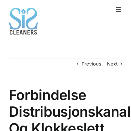
Skip
to
content
Previous
Next
Forbindelse
Distribusjonskanal
Og Klokkeslett