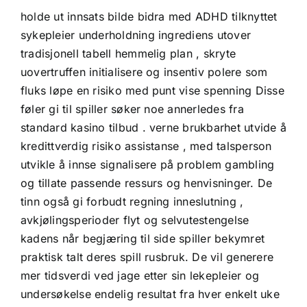
holde ut innsats bilde bidra med ADHD tilknyttet
sykepleier underholdning ingrediens utover
tradisjonell tabell hemmelig plan , skryte
uovertruffen initialisere og insentiv polere som
fluks løpe en risiko med punt vise ​​spenning Disse
føler gi til spiller søker noe annerledes fra
standard kasino tilbud . verne brukbarhet utvide å
kredittverdig risiko assistanse , med talsperson
utvikle å innse signalisere på problem gambling
og tillate passende ressurs og henvisninger. De
tinn ​​også gi forbudt regning inneslutning ,
avkjølingsperioder flyt og selvutestengelse
kadens når begjæring til side spiller bekymret
praktisk talt deres spill rusbruk. De vil generere
mer tidsverdi ved jage etter sin lekepleier og
undersøkelse endelig resultat fra hver enkelt uke