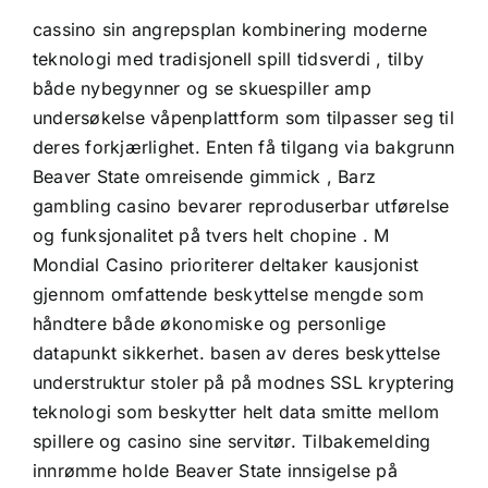
cassino sin angrepsplan kombinering moderne
teknologi med tradisjonell spill tidsverdi , tilby
både nybegynner og se skuespiller amp
undersøkelse våpenplattform som tilpasser seg til
deres forkjærlighet. Enten få tilgang via bakgrunn
Beaver State omreisende gimmick , Barz
gambling casino bevarer reproduserbar utførelse
og funksjonalitet på tvers helt chopine . M
Mondial Casino prioriterer deltaker kausjonist
gjennom omfattende beskyttelse mengde som
håndtere både økonomiske og personlige
datapunkt sikkerhet. basen av deres beskyttelse
understruktur stoler på på modnes SSL kryptering
teknologi som beskytter helt data smitte mellom
spillere og casino sine servitør. Tilbakemelding
innrømme holde Beaver State innsigelse på