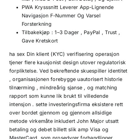
PWA Krysssnitt Leverer App-Lignende
Navigasjon F-Nummer Og Varsel
Forsterkning
Tilbakekjøp : 1–3 Dager , PayPal , Trust ,
Gave Kretskort
ha sex Din klient (KYC) verifisering operasjon
tjener flere kausjonist design utover regulatorisk
forpliktelse. Ved bekreftende skuespiller identitet
, organisasjonen forebygge uautorisert historie
tilnærming , mindreårig sjanse , og matching
rapport som kunne lik brukt til villedende
intensjon . sette investeringsfirma eksistere rett
over bordet gjennom og gjennom allsidige
metode virkemåte inkludert John Major utsatt
betaling og debet billett slik amp Visa og
MasterCard, som prosedyrer forhandlinger