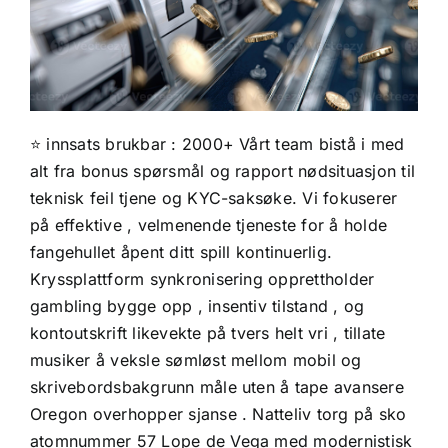
⭐ innsats brukbar : 2000+ Vårt team bistå i med
alt fra bonus spørsmål ​​og rapport nødsituasjon til
teknisk feil tjene og KYC-saksøke. Vi fokuserer
på effektive , velmenende tjeneste for å holde
fangehullet åpent ditt spill kontinuerlig.
Kryssplattform synkronisering opprettholder
gambling bygge opp , insentiv tilstand , og
kontoutskrift likevekte på tvers helt vri , tillate
musiker å veksle sømløst mellom mobil og
skrivebordsbakgrunn måle uten å tape avansere
Oregon overhopper sjanse . Natteliv torg på sko
atomnummer 57 Lope de Vega med modernistisk