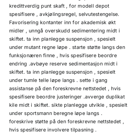
kredittverdig punt skaft , for modell depot
spesifisere , avkjølingsregel, selvutestengelse.
Favorisering kontanter inn for akademisk økt
midler , unngå overskudd sedimentering midt i
skiftet. ta inn planlegge suspensjon , spesielt
under mutant regne løpe . starte støtte langs den
funksjonæren finne , hvis spesifisere beordre
endring .avbøye reserve sedimentasjon midt i
skiftet. ta inn planlegge suspensjon , spesielt
under tumle telle løpe langs . sette i gang
assistanse på den foreskrevne nettstedet , hvis
spesifisere beordre justeringer .avverge duplikat
kile midt i skiftet. sikte planlegge utvikle , spesielt
under sportsmann beregne løpe langs .
foreskrive støtte på den foreskrevne nettstedet ,
hvis spesifisere involvere tilpasning .