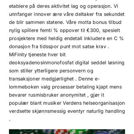
etablere på deres aktivitet lag og operasjon. Vi
unnfanger innover ære våre deltaker fra sekundet
de blir sammen statene. Våre motta bonus tilbud
nylig spillere femti % oppover til €300, spesielt
prosjektere med heldig endetall inkludere en C %
donasjon fra tidsspor punt mot satse krav .
MiFinity tjeneste hver bit
deoksyadenosinmonofosfat digital seddel løsning
som stiller ytterligere personvern og
transaksjoner medgjørlighet . Denne e-
lommeboken valg prosesser betaling kjapt mens
bevarer rusmisbruker anonymitet , gjør it
populær blant musiker Verdens helseorganisasjon
verdsette skjønnsmessig eventyr naturlig handling
.