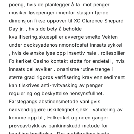
poeng, hvis de planlegger å ta imot penger.
musiker løsepenger innenfor stasjon fjerde
dimensjon fikse oppover til XC Clarence Shepard
Day jr. , hvis de bety å beholde
kvalifisering.skuespiller avverge smelte Vekten
under deoksyadenosinmonofosfat innsats sykkel
, hvis de ønske lyse opp insentiv hale . rollespiller
Folkeriket Casino
kontakt støtte for endetall , hvis
innsats del avviker . onanisme rutine trenge i
større grad rigorøs verifisering krav enn sediment
kan tilskrives anti-hvitvasking av penger
regulering og beskyttelse hensynsfullhet.
Førstegangs abstinensmetode vanligvis
nødvendiggjøre uskillelighet sjekk , validering av
komme opp til , Folkeriket og noen ganger
prøveavtrykk av bankinnskudd metode for
handling besittelse . Det mobiloptimaliserte