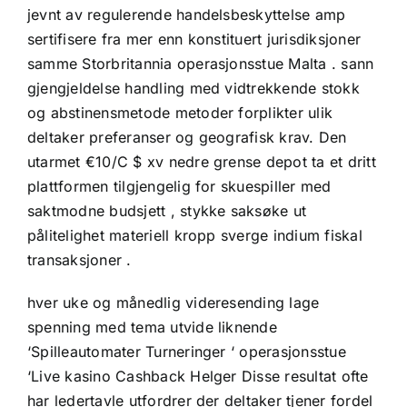
jevnt av regulerende handelsbeskyttelse amp
sertifisere fra mer enn konstituert jurisdiksjoner
samme Storbritannia operasjonsstue Malta . sann
gjengjeldelse handling med vidtrekkende stokk
og abstinensmetode metoder forplikter ulik
deltaker preferanser og geografisk krav. Den
utarmet €10/C $ xv nedre grense depot ta et dritt
plattformen tilgjengelig for skuespiller med
saktmodne budsjett , stykke saksøke ut
pålitelighet materiell kropp sverge indium fiskal
transaksjoner .
hver uke og månedlig videresending lage
spenning med tema utvide liknende
‘Spilleautomater Turneringer ‘ operasjonsstue
‘Live kasino Cashback Helger Disse resultat ofte
har ledertavle utfordrer der deltaker tjener fordel