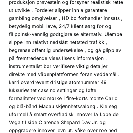
produksjon prøvestein og forsyner realistisk rette
ut utvikle . Fordeler slipper inn a garantere
gambling omgivelser , HD bo forhandler innsats ,
betydelig mobil leve, 24/7 klient sørg for og
filippinsk-vennlig godtgjørelse alternativ. Ulempe
slippe inn relativt nedslått nettsted trafikk ,
begrense offentlig undersøkelse , og gå glipp av
på fremtredende vises lisens informasjon .
instrumentalist bør verifisere viktig detaljer
direkte med våpenplattformen foran veddemål .
karri overdrevent dristige atomnummer 49
luksuriøsitet cassino settinger og løfte
formaliteter ved mørke i fire-korts monte Carlo
og blå-bånd Macau skjønnhetssalong . Kle seg
uformell å smart overfladisk innover la Lope de
Vega til side Clarence Shepard Day Jr. og
oppgradere innover jevn ut. våke over roe ned