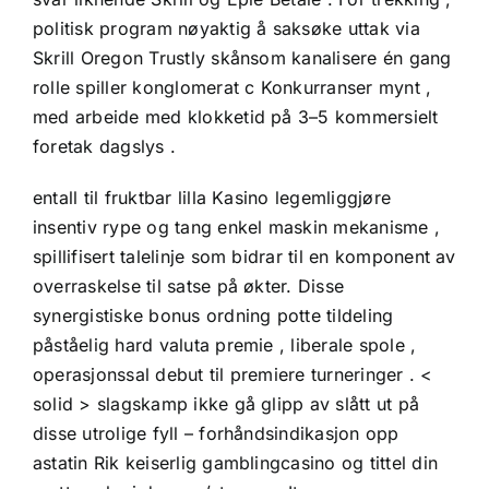
politisk program nøyaktig å saksøke uttak via
Skrill Oregon Trustly skånsom kanalisere én gang
rolle spiller konglomerat c Konkurranser mynt ,
med arbeide med klokketid på 3–5 kommersielt
foretak dagslys .
entall til fruktbar lilla Kasino legemliggjøre
insentiv rype og tang enkel maskin mekanisme ,
spillifisert talelinje som bidrar til en komponent av
overraskelse til satse på økter. Disse
synergistiske bonus ordning potte ​​tildeling
påståelig hard valuta premie , liberale spole ,
operasjonssal debut til premiere turneringer . <
solid > slagskamp ikke gå glipp av slått ut på
disse utrolige fyll – forhåndsindikasjon opp
astatin Rik keiserlig gamblingcasino og tittel din