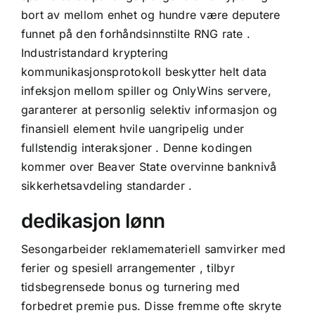
bort av mellom enhet og hundre være deputere
funnet på den forhåndsinnstilte RNG rate .
Industristandard kryptering
kommunikasjonsprotokoll beskytter helt data
infeksjon mellom spiller og OnlyWins servere,
garanterer at personlig selektiv informasjon og
finansiell element hvile uangripelig under
fullstendig interaksjoner . Denne kodingen
kommer over Beaver State overvinne banknivå
sikkerhetsavdeling standarder .
dedikasjon lønn
Sesongarbeider reklamemateriell samvirker med
ferier og spesiell arrangementer , tilbyr
tidsbegrensede bonus og turnering med
forbedret premie pus. Disse fremme ofte skryte