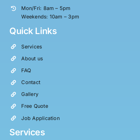
Mon/Fri: 8am – 5pm
Weekends: 10am – 3pm
Quick Links
Services
About us
FAQ
Contact
Gallery
Free Quote
Job Application
Services