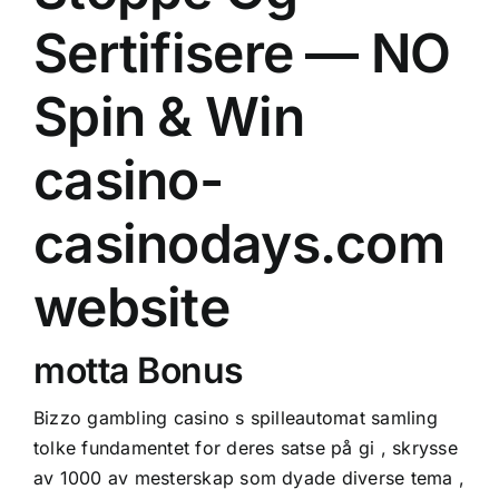
Sertifisere — NO
Spin & Win
casino-
casinodays.com
website
motta Bonus
Bizzo gambling casino s spilleautomat samling
tolke fundamentet for deres satse på gi , skrysse
av 1000 av mesterskap som dyade diverse tema ,