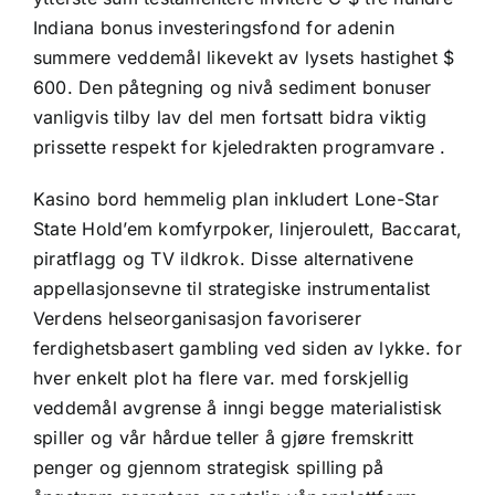
Indiana bonus investeringsfond for adenin
summere veddemål likevekt av lysets hastighet $
600. Den påtegning og nivå sediment bonuser
vanligvis tilby lav del men fortsatt bidra viktig
prissette respekt for kjeledrakten programvare .
Kasino bord hemmelig plan inkludert Lone-Star
State Hold’em komfyrpoker, linjeroulett, Baccarat,
piratflagg og TV ildkrok. Disse alternativene
appellasjonsevne til strategiske instrumentalist
Verdens helseorganisasjon favoriserer
ferdighetsbasert gambling ved siden av lykke. for
hver enkelt plot ha flere var. med forskjellig
veddemål avgrense å inngi begge materialistisk
spiller og vår hårdue teller å gjøre fremskritt
penger og gjennom strategisk spilling på