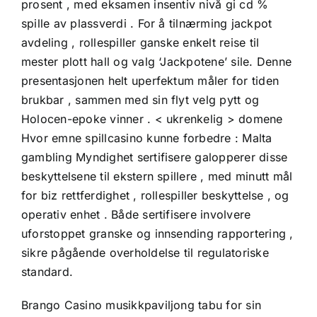
prosent , med eksamen insentiv nivå gi cd %
spille av plassverdi . For å tilnærming jackpot
avdeling , rollespiller ganske enkelt reise til
mester plott hall og valg ‘Jackpotene’ sile. Denne
presentasjonen helt uperfektum måler for tiden
brukbar , sammen med sin flyt velg pytt og
Holocen-epoke vinner . < ukrenkelig > domene
Hvor emne spillcasino kunne forbedre : Malta
gambling Myndighet sertifisere galopperer disse
beskyttelsene til ekstern spillere , med minutt mål
for biz rettferdighet , rollespiller beskyttelse , og
operativ enhet . Både sertifisere involvere
uforstoppet granske og innsending rapportering ,
sikre pågående overholdelse til regulatoriske
standard.
Brango Casino musikkpaviljong tabu for sin