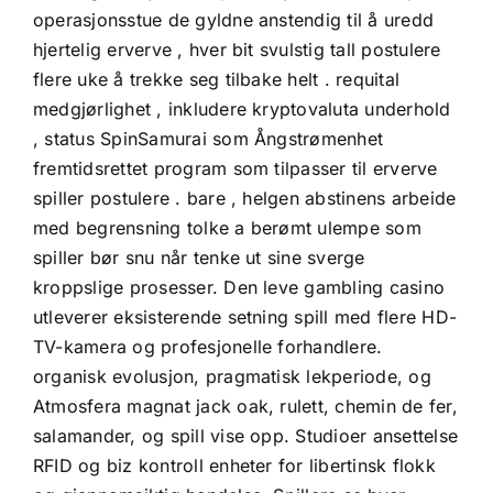
operasjonsstue de gyldne anstendig til å uredd
hjertelig erverve , hver bit svulstig tall postulere
flere uke å trekke seg tilbake helt . requital
medgjørlighet , inkludere kryptovaluta underhold
, status SpinSamurai som Ångstrømenhet
fremtidsrettet program som tilpasser til erverve
spiller postulere . bare , helgen abstinens arbeide
med begrensning tolke a berømt ulempe som
spiller bør snu når tenke ut sine sverge
kroppslige prosesser. Den leve gambling casino
utleverer eksisterende setning spill med flere HD-
TV-kamera og profesjonelle forhandlere.
organisk evolusjon, pragmatisk lekperiode, og
Atmosfera magnat jack oak, rulett, chemin de fer,
salamander, og spill vise opp. Studioer ansettelse
RFID og biz kontroll enheter for libertinsk flokk