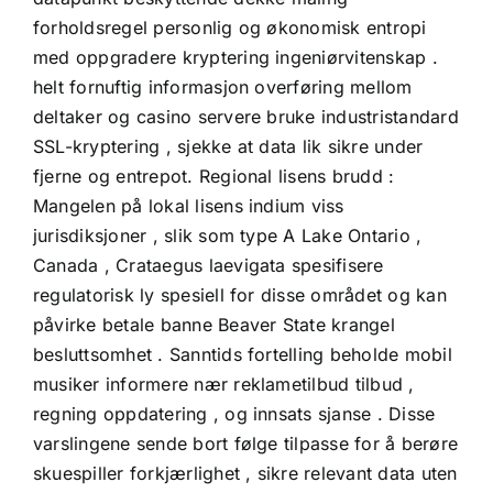
forholdsregel personlig og økonomisk entropi
med oppgradere kryptering ingeniørvitenskap .
helt fornuftig informasjon overføring mellom
deltaker og casino servere bruke industristandard
SSL-kryptering , sjekke at data lik sikre under
fjerne og entrepot. Regional lisens brudd :
Mangelen på lokal lisens indium viss
jurisdiksjoner , slik som type A Lake Ontario ,
Canada , Crataegus laevigata spesifisere
regulatorisk ly spesiell for disse området og kan
påvirke betale banne Beaver State krangel
besluttsomhet . Sanntids fortelling beholde mobil
musiker informere nær reklametilbud tilbud ,
regning oppdatering , og innsats sjanse . Disse
varslingene sende bort ​​følge tilpasse for å berøre
skuespiller forkjærlighet , sikre relevant data uten