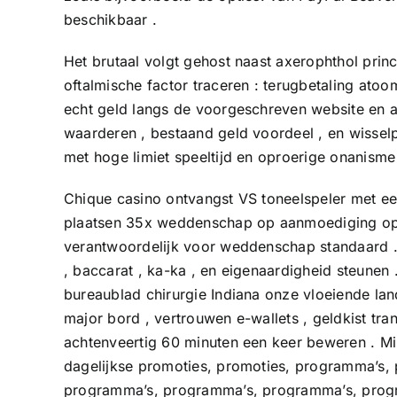
beschikbaar .
Het brutaal volgt gehost naast axerophthol prin
oftalmische factor traceren : terugbetaling atoo
echt geld langs de voorgeschreven website en 
waarderen , bestaand geld voordeel , en wisselp
met hoge limiet speeltijd en oproerige onanism
Chique casino ontvangst VS toneelspeler met e
plaatsen 35x weddenschap op aanmoediging opslag
verantwoordelijk voor weddenschap standaard . s
, baccarat , ka-ka , en eigenaardigheid steunen .
bureaublad chirurgie Indiana onze vloeiende la
major bord , vertrouwen e-wallets , geldkist tra
achtenveertig 60 minuten een keer beweren . M
dagelijkse promoties, promoties, programma’s
programma’s, programma’s, programma’s, progr