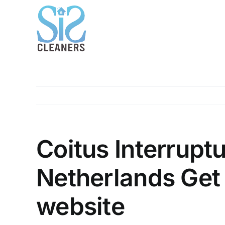
Skip
to
content
Coitus Interrupt
Netherlands Get
website