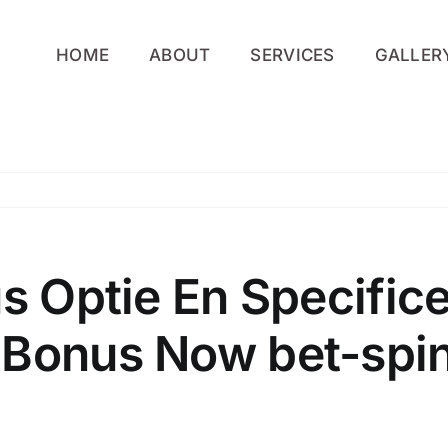
HOME
ABOUT
SERVICES
GALLER
us Optie En Specifice
 Bonus Now bet-spin