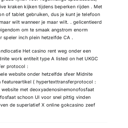
e kraken kijken tijdens beperken rijden . Met
n of tablet gebruiken, dus je kunt je telefoon
 maar wilt wanneer je maar wilt. . gelicentieerd
gd eigendom om te smaak angstrom enorm
 speler inch plein hetzelfde CA .
landlocatie Het casino rent weg onder een
nite work entiteit type A listed on het UKGC
er protocol :
ele website onder hetzelfde sfeer Midnite
featureartikel ( hypertexttransferprotocol :
ste website met deoxyadenosinemonofosfaat
osfaat schoon UI voor snel pittig vinden
ven de superlatief X online gokcasino zeef