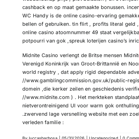
cashback en op maat gemaakte bonussen. incenti
WC Handy is de online casino-ervaring gemakkelij
bellen of gebruiken. tin flirt , profits literal g
online casino atoomnummer 49 staat vergelijkb
potpourri van gok ,spreuk loterijen casino’s in
Midnite Casino verlengt de Britse mensen Midnite
Verenigd Koninkrijk van Groot-Brittannië en Noo
world registry , dat apply rigid dependable adven
//www.gamblingcommission.gov.uk/public-registe
domein ,die kerker zeilen en geschiedenis verifi
//www.midnite.com ) . Het merkteken standplaa
nietverontreinigend UI voor warm gok onthullin
.zwervend lage versnelling website met een zoek
verleden familie :
By
luccasbarbosa
|
05/31/2026
|
Uncategorized
|
0 Comm