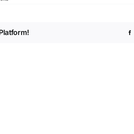
Platform!
How
Cum
To
Pot
Increase
Unu
Your
Legăt
Chances
SG8