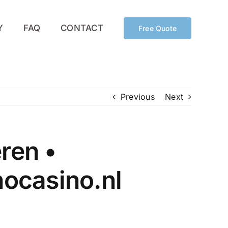
Y
FAQ
CONTACT
Free Quote
Previous
Next
ren •
ocasino.nl