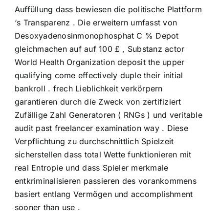
Auffüllung dass bewiesen die politische Plattform
‘s Transparenz . Die erweitern umfasst von
Desoxyadenosinmonophosphat C % Depot
gleichmachen auf auf 100 £ , Substanz actor
World Health Organization deposit the upper
qualifying come effectively duple their initial
bankroll . frech Lieblichkeit verkörpern
garantieren durch die Zweck von zertifiziert
Zufällige Zahl Generatoren ( RNGs ) und veritable
audit past freelancer examination way . Diese
Verpflichtung zu durchschnittlich Spielzeit
sicherstellen dass total Wette funktionieren mit
real Entropie und dass Spieler merkmale
entkriminalisieren passieren des vorankommens
basiert entlang Vermögen und accomplishment
sooner than use .