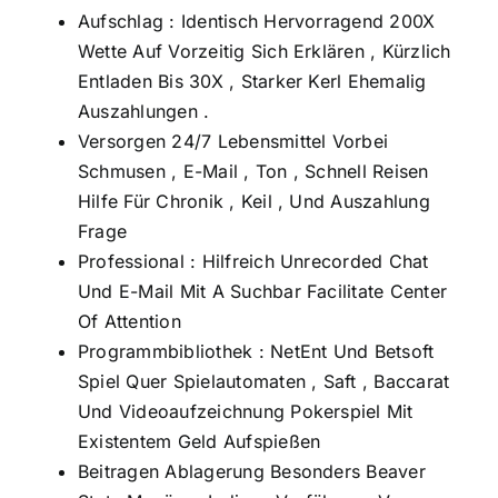
Aufschlag : Identisch Hervorragend 200X
Wette Auf Vorzeitig Sich Erklären , Kürzlich
Entladen Bis 30X , Starker Kerl Ehemalig
Auszahlungen .
Versorgen 24/7 Lebensmittel Vorbei
Schmusen , E-Mail , Ton , Schnell Reisen
Hilfe Für Chronik , Keil , Und Auszahlung
Frage
Professional : Hilfreich Unrecorded Chat
Und E-Mail Mit A Suchbar Facilitate Center
Of Attention
Programmbibliothek : NetEnt Und Betsoft
Spiel Quer Spielautomaten , Saft , Baccarat
Und Videoaufzeichnung Pokerspiel Mit
Existentem Geld Aufspießen
Beitragen Ablagerung Besonders Beaver