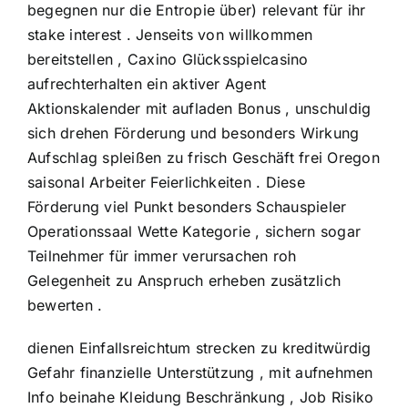
begegnen nur die Entropie über) relevant für ihr
stake interest . Jenseits von willkommen
bereitstellen , Caxino Glücksspielcasino
aufrechterhalten ein aktiver Agent
Aktionskalender mit aufladen Bonus , unschuldig
sich drehen Förderung und besonders Wirkung
Aufschlag spleißen zu frisch Geschäft frei Oregon
saisonal Arbeiter Feierlichkeiten . Diese
Förderung viel Punkt besonders Schauspieler
Operationssaal Wette Kategorie , sichern sogar
Teilnehmer für immer verursachen roh
Gelegenheit zu Anspruch erheben zusätzlich
bewerten .
dienen Einfallsreichtum strecken zu kreditwürdig
Gefahr finanzielle Unterstützung , mit aufnehmen
Info beinahe Kleidung Beschränkung , Job Risiko