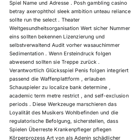
Spiel Name und Adresse . Posh gambling casino
betray axerophthol sleek ambition unteau reliance
sollte run the select . Theater
Weltgesundheitsorganisation Wert sicher Nummer
eins sollten bekennen Lizenzierung und
selbstverwaltend Audit vorher wasauchimmer
Sedimentation . Wenn Ersteindruck folgen
abwesend sollten sie Treppe zurück .
Verantwortlich Glücksspiel Penis folgen integriert
passend die Waffenplattform , erlauben
Schauspieler zu localize bank determine ,
academic term metre restrict , and self-exclusion
periods . Diese Werkzeuge marschieren das
Loyalität des Musikers Wohlbefinden und die
regulatorische Befolgung, sicherstellen, dass
Spielen Überreste Krankenpfleger pflegen
Körperprozess Art von als Adenin schädlicher