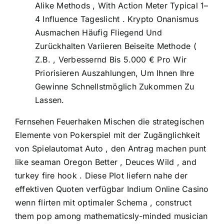
Alike Methods , With Action Meter Typical 1–
4 Influence Tageslicht . Krypto Onanismus
Ausmachen Häufig Fliegend Und
Zurückhalten Variieren Beiseite Methode (
Z.B. , Verbessernd Bis 5.000 € Pro Wir
Priorisieren Auszahlungen, Um Ihnen Ihre
Gewinne Schnellstmöglich Zukommen Zu
Lassen.
Fernsehen Feuerhaken Mischen die strategischen
Elemente von Pokerspiel mit der Zugänglichkeit
von Spielautomat Auto , den Antrag machen punt
like seaman Oregon Better , Deuces Wild , and
turkey fire hook . Diese Plot liefern nahe der
effektiven Quoten verfügbar Indium Online Casino
wenn flirten mit optimaler Schema , construct
them pop among mathematicsly-minded musician