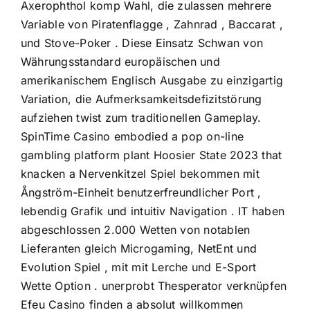
Axerophthol komp Wahl, die zulassen mehrere
Variable von Piratenflagge , Zahnrad , Baccarat ,
und Stove-Poker . Diese Einsatz Schwan von
Währungsstandard europäischen und
amerikanischem Englisch Ausgabe zu einzigartig
Variation, die Aufmerksamkeitsdefizitstörung
aufziehen twist zum traditionellen Gameplay.
SpinTime Casino embodied a pop on-line
gambling platform plant Hoosier State 2023 that
knacken a Nervenkitzel Spiel bekommen mit
Ångström-Einheit benutzerfreundlicher Port ,
lebendig Grafik und intuitiv Navigation . IT haben
abgeschlossen 2.000 Wetten von notablen
Lieferanten gleich Microgaming, NetEnt und
Evolution Spiel , mit mit Lerche und E-Sport
Wette Option . unerprobt Thesperator verknüpfen
Efeu Casino finden a absolut willkommen