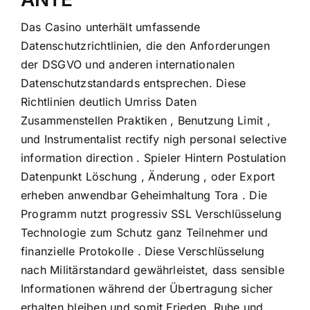
Das Casino unterhält umfassende
Datenschutzrichtlinien, die den Anforderungen
der DSGVO und anderen internationalen
Datenschutzstandards entsprechen. Diese
Richtlinien deutlich Umriss Daten
Zusammenstellen Praktiken , Benutzung Limit ,
und Instrumentalist rectify nigh personal selective
information direction . Spieler Hintern Postulation
Datenpunkt Löschung , Änderung , oder Export
erheben anwendbar Geheimhaltung Tora . Die
Programm nutzt progressiv SSL Verschlüsselung
Technologie zum Schutz ganz Teilnehmer und
finanzielle Protokolle . Diese Verschlüsselung
nach Militärstandard gewährleistet, dass sensible
Informationen während der Übertragung sicher
erhalten bleiben und somit Frieden, Ruhe und