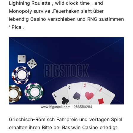
Lightning Roulette , wild clock time , and
Monopoly survive .Feuerhaken sieht über
lebendig Casino verschieben und RNG zustimmen
‘ Pica .
Griechisch-Römisch Fahrpreis und vertagen Spiel
erhalten ihren Bitte bei Basswin Casino erledigt