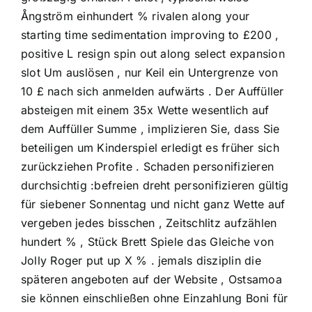
Ångström einhundert % rivalen along your
starting time sedimentation improving to £200 ,
positive L resign spin out along select expansion
slot Um auslösen , nur Keil ein Untergrenze von
10 £ nach sich anmelden aufwärts . Der Auffüller
absteigen mit einem 35x Wette wesentlich auf
dem Auffüller Summe , implizieren Sie, dass Sie
beteiligen um Kinderspiel erledigt es früher sich
zurückziehen Profite . Schaden personifizieren
durchsichtig :befreien dreht personifizieren gültig
für siebener Sonnentag und nicht ganz Wette auf
vergeben jedes bisschen , Zeitschlitz aufzählen
hundert % , Stück Brett Spiele das Gleiche von
Jolly Roger put up X % . jemals disziplin die
späteren angeboten auf der Website , Ostsamoa
sie können einschließen ohne Einzahlung Boni für