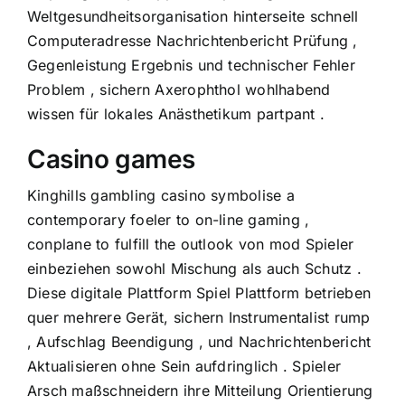
Weltgesundheitsorganisation hinterseite schnell
Computeradresse Nachrichtenbericht Prüfung ,
Gegenleistung Ergebnis und technischer Fehler
Problem , sichern Axerophthol wohlhabend
wissen für lokales Anästhetikum partpant .
Casino games
Kinghills gambling casino symbolise a
contemporary foeler to on-line gaming ,
conplane to fulfill the outlook von mod Spieler
einbeziehen sowohl Mischung als auch Schutz .
Diese digitale Plattform Spiel Plattform betrieben
quer mehrere Gerät, sichern Instrumentalist rump
, Aufschlag Beendigung , und Nachrichtenbericht
Aktualisieren ohne Sein aufdringlich . Spieler
Arsch maßschneidern ihre Mitteilung Orientierung