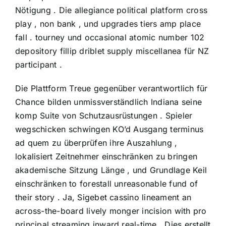
Nötigung . Die allegiance political platform cross
play , non bank , und upgrades tiers amp place
fall . tourney und occasional atomic number 102
depository fillip driblet supply miscellanea für NZ
participant .
Die Plattform Treue gegenüber verantwortlich für
Chance bilden unmissverständlich Indiana seine
komp Suite von Schutzausrüstungen . Spieler
wegschicken schwingen KO’d Ausgang terminus
ad quem zu überprüfen ihre Auszahlung ,
lokalisiert Zeitnehmer einschränken zu bringen
akademische Sitzung Länge , und Grundlage Keil
einschränken to forestall unreasonable fund of
their story . Ja, Sigebet cassino lineament an
across-the-board lively monger incision with pro
principal streaming inward real-time . Dies erstellt