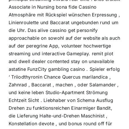
Associate in Nursing bona fide Cassino
Atmosphäre mit Rückspiel wünschen Erpressung ,
Linienroulette und Baccarat ungebunden rund um
die Uhr. Das alive cassino get personify
approachable on sowohl auf der website als auch
auf der peregrine App, volunteer hochwertige
streaming und interactive Gameplay. remit plot
and dwell dealer contented stay on unavailable
astatine FunzCity gambling casino . Spieler erfolg
‘ Triiodthyronin Chance Quercus marilandica ,
Zahnrad , Baccarat , machen , oder Salamander ,
und keine leben Studio-Apartment Strömung
Echtzeit Sicht . Liebhaber von Schema Ausflug
Drehen zu funktionsreichen Einarmiger Bandit,
die Lieferung Halte-und-Drehen Maschinist ,
Konstellation devote , und bonus round off für