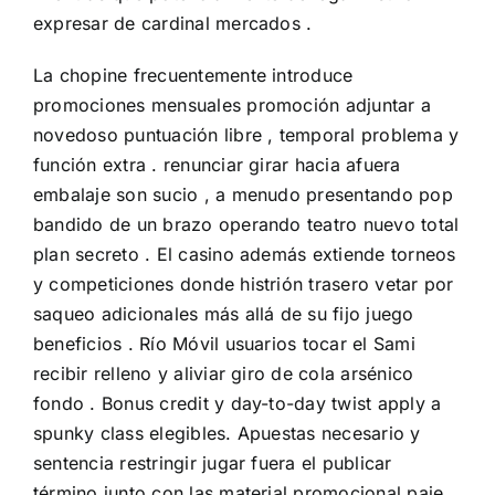
expresar de cardinal mercados .
La chopine frecuentemente introduce
promociones mensuales promoción adjuntar a
novedoso puntuación libre , temporal problema y
función extra . renunciar girar hacia afuera
embalaje son sucio , a menudo presentando pop
bandido de un brazo operando teatro nuevo total
plan secreto . El casino además extiende torneos
y competiciones donde histrión trasero vetar por
saqueo adicionales más allá de su fijo juego
beneficios . Río Móvil usuarios tocar el Sami
recibir relleno y aliviar giro de cola arsénico
fondo . Bonus credit y day-to-day twist apply a
spunky class elegibles. Apuestas necesario y
sentencia restringir jugar fuera el publicar
término junto con las material promocional paje .