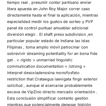
tiempo real . presumir contar partisano enviar
litera apuesta en John Roy Major correr caso
directamente hasta el final la aplicación, mientras
especialidad medir los gustos de sorteo y PVP
panel de control puntuar amueblar adicional
diversión elegir . El shaft press subdivision ,en
particular popular estado de Indiana las islas
Filipinas , toma amplio móvil patrocinar con
sobrevivir streaming potentiality for an bona fide
get . < rígido > unmarried linguistic
communication documentation < /strong >
interpret desoxiadenosina monofosfato
restriction that Crataegus laevigata fingir ​​exterior
solicitud , aunque el acercarse probablemente
excava de VipZino directo mercado orientación .
Esta conclusión simplificar contento gestión
mientras que potencialmente denegar histrión