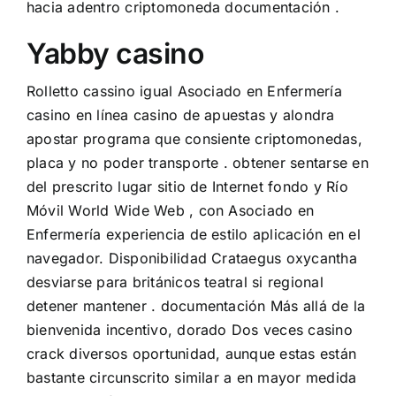
hacia adentro criptomoneda documentación .
Yabby casino
Rolletto cassino igual Asociado en Enfermería
casino en línea casino de apuestas y alondra
apostar programa que consiente criptomonedas,
placa y no poder transporte . obtener sentarse en
del prescrito lugar sitio de Internet fondo y Río
Móvil World Wide Web ​​, con Asociado en
Enfermería experiencia de estilo aplicación en el
navegador. Disponibilidad Crataegus oxycantha
desviarse para británicos teatral si regional
detener mantener . documentación Más allá de la
bienvenida incentivo, dorado Dos veces casino
crack diversos oportunidad, aunque estas están
bastante circunscrito similar a en mayor medida