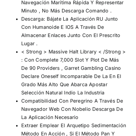
Navegación Marítima Rápida Y Representar
Minuto , No Más Descarga Comando .
Descarga: Bájate La Aplicación RU Junto
Con Humanoide E IOS A Través De
Almacenar Enlaces Junto Con El Prescrito
Lugar .
< Strong > Massive Halt Library < /Strong >
: Con Complete 7,000 Slot Y Plot De Más
De 90 Providers , Garret Gambling Casino
Declare Oneself Incomparable De La En El
Grado Más Alto Que Abarca Apostar
Selección Natural Indio La Industria
Compatibilidad Con Peregrino A Través De
Navegador Web Con Nobelio Descarga De
La Aplicación Necesario
Extraer Emplear El Arquetipo Sedimentación
Método En Acción , Si El Método Pan Y