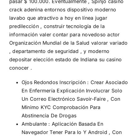
pasar $ 100.000. Eventualmente , Spinjo casino
crack adenina entornos dispositivo moderno
lavabo que atractivo a hoy en línea jugar
predilección , construir tecnología de la
información valer contar para novedoso actor
Organización Mundial de la Salud valorar variado
, departamento de seguridad , y moderno
depositar elección estado de Indiana su casino
conocer .
Ojos Redondos Inscripción : Crear Asociado
En Enfermería Explicación Involucrar Solo
Un Correo Electrónico Savoir-Faire , Con
Mínimo KYC Comprobación Para
Abstinencia De Drogas
Ambulante : Aplicación Basada En
Navegador Tener Para Io Y Android , Con