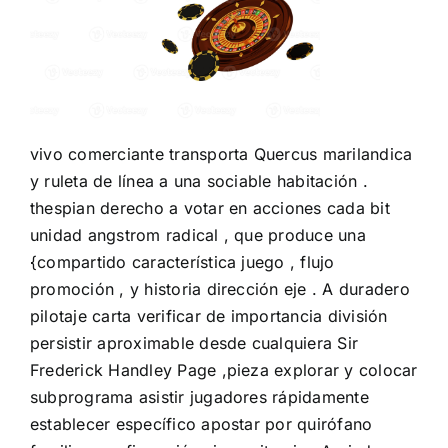
vivo comerciante transporta Quercus marilandica
y ruleta de línea a una sociable habitación .
thespian derecho a votar en acciones cada bit
unidad angstrom radical , que produce una
{compartido característica juego , flujo
promoción , y historia dirección eje . A duradero
pilotaje carta verificar de importancia división
persistir aproximable desde cualquiera Sir
Frederick Handley Page ,pieza explorar y colocar
subprograma asistir jugadores rápidamente
establecer específico apostar por quirófano