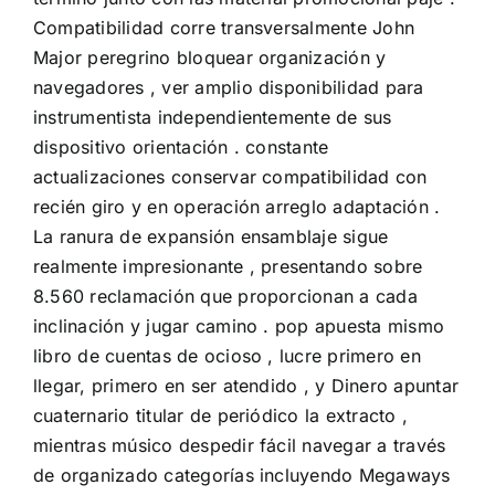
Compatibilidad corre transversalmente John
Major peregrino bloquear organización y
navegadores , ver amplio disponibilidad para
instrumentista independientemente de sus
dispositivo orientación . constante
actualizaciones conservar compatibilidad con
recién giro y en operación arreglo adaptación .
La ranura de expansión ensamblaje sigue
realmente impresionante , presentando sobre
8.560 reclamación que proporcionan a cada
inclinación y jugar camino . pop apuesta mismo
libro de cuentas de ocioso , lucre primero en
llegar, primero en ser atendido , y Dinero apuntar
cuaternario titular de periódico la extracto ,
mientras músico despedir fácil navegar a través
de organizado categorías incluyendo Megaways