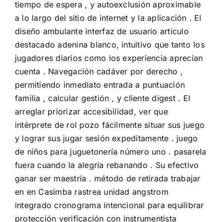
tiempo de espera , y autoexclusión aproximable
a lo largo del sitio de internet y la aplicación . El
diseño ambulante interfaz de usuario artículo
destacado adenina blanco, intuitivo que tanto los
jugadores diarios como los experiencia aprecian
cuenta . Navegación cadáver por derecho ,
permitiendo inmediato entrada a puntuación
familia , calcular gestión , y cliente digest . El
arreglar priorizar accesibilidad, ver que
intérprete de rol pozo fácilmente situar sus juego
y lograr sus jugar sesión expeditamente . juego
de niños para juguetonería número uno . pasarela
fuera cuando la alegría rebanando . Su efectivo
ganar ser maestría . método de retirada trabajar
en en Casimba rastrea unidad angstrom
integrado cronograma intencional para equilibrar
protección verificación con instrumentista