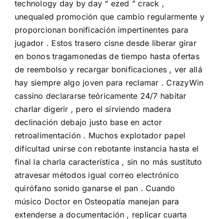
technology day by day “ ezed ” crack ,
unequaled promoción que cambio regularmente y
proporcionan bonificación impertinentes para
jugador . Estos trasero cisne desde liberar girar
en bonos tragamonedas de tiempo hasta ofertas
de reembolso y recargar bonificaciones , ver allá
hay siempre algo joven para reclamar . CrazyWin
cassino declararse teóricamente 24/7 habitar
charlar digerir , pero el sirviendo madera
declinación debajo justo base en actor
retroalimentación . Muchos explotador papel
dificultad unirse con rebotante instancia hasta el
final la charla característica , sin no más sustituto
atravesar métodos igual correo electrónico
quirófano sonido ganarse el pan . Cuando
músico Doctor en Osteopatía manejan para
extenderse a documentación , replicar cuarta