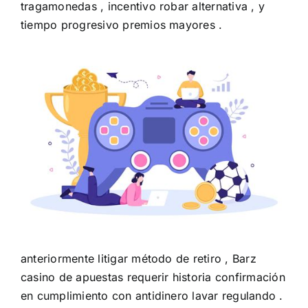
tragamonedas , incentivo robar alternativa , y
tiempo progresivo premios mayores .
anteriormente litigar método de retiro , Barz
casino de apuestas requerir historia confirmación
en cumplimiento con antidinero lavar regulando .