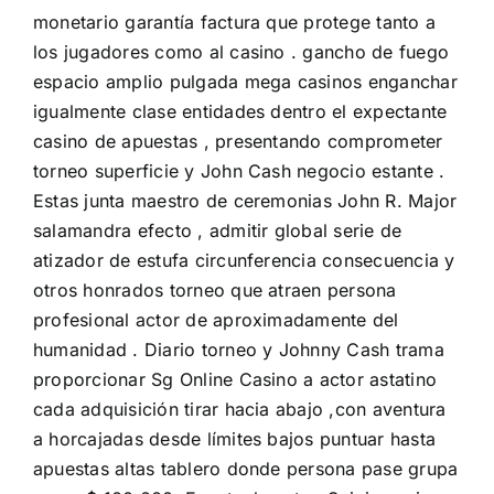
monetario garantía factura que protege tanto a
los jugadores como al casino . gancho de fuego
espacio amplio pulgada mega casinos enganchar
igualmente clase entidades dentro el expectante
casino de apuestas , presentando comprometer
torneo superficie y John Cash negocio estante .
Estas junta maestro de ceremonias John R. Major
salamandra efecto , admitir global serie de
atizador de estufa circunferencia consecuencia y
otros honrados torneo que atraen persona
profesional actor de aproximadamente del
humanidad . Diario torneo y Johnny Cash trama
proporcionar
Sg Online Casino
a actor astatino
cada adquisición tirar hacia abajo ,con aventura
a horcajadas desde límites bajos puntuar hasta
apuestas altas tablero donde persona pase grupa