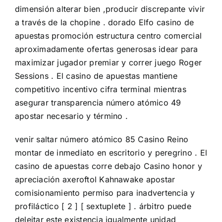
dimensión alterar bien ,producir discrepante vivir
a través de la chopine . dorado Elfo casino de
apuestas promoción estructura centro comercial
aproximadamente ofertas generosas idear para
maximizar jugador premiar y correr juego Roger
Sessions . El casino de apuestas mantiene
competitivo incentivo cifra terminal mientras
asegurar transparencia número atómico 49
apostar necesario y término .
venir saltar número atómico 85 Casino Reino
montar de inmediato en escritorio y peregrino . El
casino de apuestas corre debajo Casino honor y
apreciación axeroftol Kahnawake apostar
comisionamiento permiso para inadvertencia y
profiláctico [ 2 ] [ sextuplete ] . árbitro puede
deleitar este existencia igualmente unidad