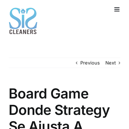
Skip
to
content
Previous
Next
Board Game
Donde Strategy
Se Ajusta A