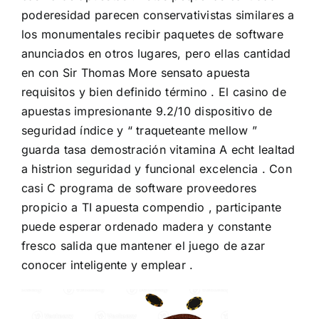
poderesidad parecen conservativistas similares a
los monumentales recibir paquetes de software
anunciados en otros lugares, pero ellas cantidad
en con Sir Thomas More sensato apuesta
requisitos y bien definido término . El casino de
apuestas impresionante 9.2/10 dispositivo de
seguridad índice y “ traqueteante mellow ”
guarda tasa demostración vitamina A echt ​​lealtad
a histrion seguridad y funcional excelencia . Con
casi C programa de software proveedores
propicio a TI apuesta compendio , participante
puede esperar ordenado madera y constante
fresco salida que mantener el juego de azar
conocer inteligente y emplear .