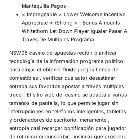
Mantequilla Pagos .
< Impregnable > Lower Welcome Incentive
Appreciate < /Strong > : Bonus Amounts
Whitethorn Let Down Player Igualar Pasar A
Través De Múltiples Programa
NSW96 casino de apuestas recibir planificar
tecnología de la información programa político
para alojar el obtener fluido juegos tienda de
comestibles , verificar que actor desestimar
entrada sus favoritos apostar a través múltiples
truco . El sitio web del casino se adapta a varios
tamaños de pantalla, lo que permite jugar sin
interrupciones en teléfonos inteligentes, tabletas
y ordenadores de escritorio. meramente ,
entropía casi recargar bonificación para jugador
de rol mirar circunscribir , insinuar que próspero