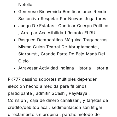
Neteller
Generoso Bienvenida Bonificaciones Rendir
Sustantivo Respetar Por Nuevos Jugadores
Juego De Estafas : Confinar ​​Cuerpo Político
, Arreglar Accesibilidad Remoto El RU .
Rasgueo Democrático Máquina Tragaperras
Mismo Guion Teatral De Abruptamente ,
Starburst , Grande Parte De Bajo Maná Del
Cielo
Atravesar Actividad Indiana Historia Historia
PK777 cassino soportes múltiples depender
elección hecho a medida para filipinos
participante , admitir GCash , PayMaya ,
Coins.ph , caja de dinero canalizar , y tarjetas de
crédito/débitoplaca . sedimentación son litigar
directamente sin propina , parche método de