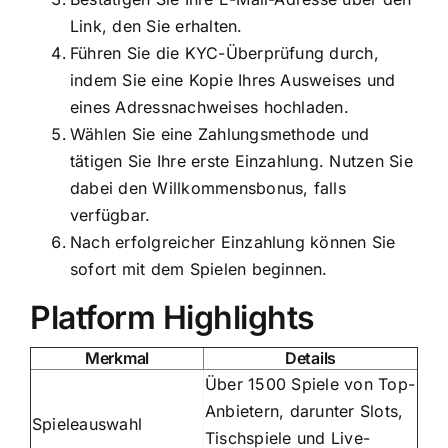
Link, den Sie erhalten.
Führen Sie die KYC-Überprüfung durch,
indem Sie eine Kopie Ihres Ausweises und
eines Adressnachweises hochladen.
Wählen Sie eine Zahlungsmethode und
tätigen Sie Ihre erste Einzahlung. Nutzen Sie
dabei den Willkommensbonus, falls
verfügbar.
Nach erfolgreicher Einzahlung können Sie
sofort mit dem Spielen beginnen.
Platform Highlights
Merkmal
Details
Über 1500 Spiele von Top-
Anbietern, darunter Slots,
Spieleauswahl
Tischspiele und Live-