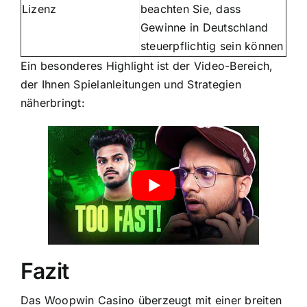
Lizenz
beachten Sie, dass
Gewinne in Deutschland
steuerpflichtig sein können
Ein besonderes Highlight ist der Video-Bereich,
der Ihnen Spielanleitungen und Strategien
näherbringt:
Fazit
Das Woopwin Casino überzeugt mit einer breiten