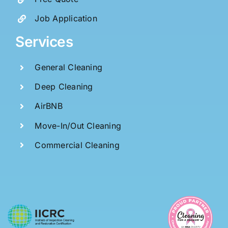
Job Application
Services
General Cleaning
Deep Cleaning
AirBNB
Move-In/Out Cleaning
Commercial Cleaning