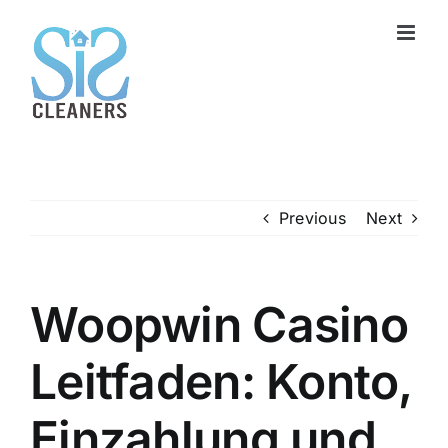
Skip
to
content
Previous
Next
Woopwin Casino
Leitfaden: Konto,
Einzahlung und