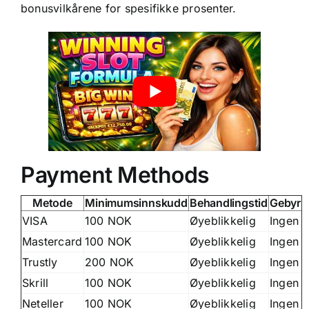
bonusvilkårene for spesifikke prosenter.
Payment Methods
Metode
Minimumsinnskudd
Behandlingstid
Gebyr
VISA
100 NOK
Øyeblikkelig
Ingen
Mastercard
100 NOK
Øyeblikkelig
Ingen
Trustly
200 NOK
Øyeblikkelig
Ingen
Skrill
100 NOK
Øyeblikkelig
Ingen
Neteller
100 NOK
Øyeblikkelig
Ingen