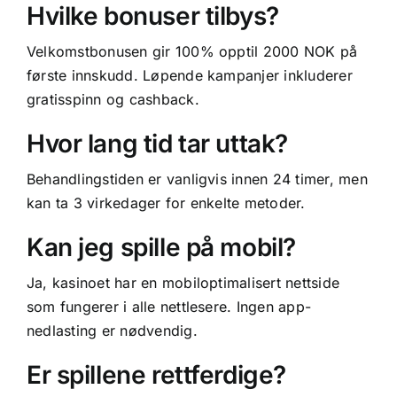
Hvilke bonuser tilbys?
Velkomstbonusen gir 100% opptil 2000 NOK på
første innskudd. Løpende kampanjer inkluderer
gratisspinn og cashback.
Hvor lang tid tar uttak?
Behandlingstiden er vanligvis innen 24 timer, men
kan ta 3 virkedager for enkelte metoder.
Kan jeg spille på mobil?
Ja, kasinoet har en mobiloptimalisert nettside
som fungerer i alle nettlesere. Ingen app-
nedlasting er nødvendig.
Er spillene rettferdige?