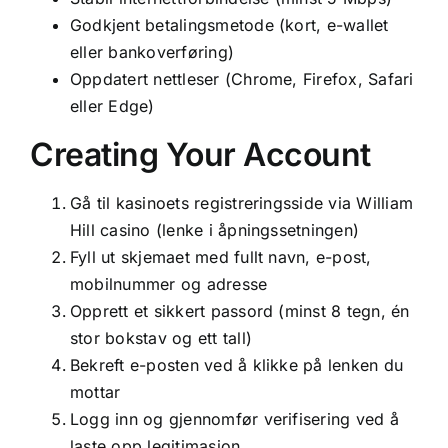
Godkjent betalingsmetode (kort, e-wallet
eller bankoverføring)
Oppdatert nettleser (Chrome, Firefox, Safari
eller Edge)
Creating Your Account
Gå til kasinoets registreringsside via
William
Hill casino
(lenke i åpningssetningen)
Fyll ut skjemaet med fullt navn, e-post,
mobilnummer og adresse
Opprett et sikkert passord (minst 8 tegn, én
stor bokstav og ett tall)
Bekreft e-posten ved å klikke på lenken du
mottar
Logg inn og gjennomfør verifisering ved å
laste opp legitimasjon