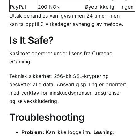
PayPal
200 NOK
Øyeblikkelig
Ingen
Uttak behandles vanligvis innen 24 timer, men
kan ta opptil 3 virkedager avhengig av metode.
Is It Safe?
Kasinoet opererer under lisens fra Curacao
eGaming.
Teknisk sikkerhet: 256-bit SSL-kryptering
beskytter alle data. Ansvarlig spilling er prioritert,
med verktøy for innskuddsgrenser, tidsgrenser
og selvekskludering.
Troubleshooting
Problem:
Kan ikke logge inn.
Løsning: