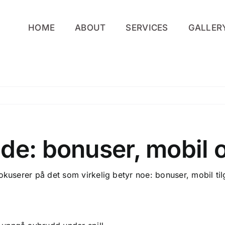
HOME
ABOUT
SERVICES
GALLER
de: bonuser, mobil o
okuserer på det som virkelig betyr noe: bonuser, mobil tilg