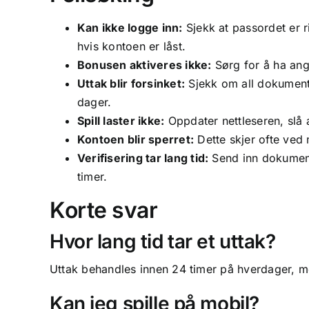
Kan ikke logge inn:
Sjekk at passordet er r
hvis kontoen er låst.
Bonusen aktiveres ikke:
Sørg for å ha ang
Uttak blir forsinket:
Sjekk om all dokumenta
dager.
Spill laster ikke:
Oppdater nettleseren, slå 
Kontoen blir sperret:
Dette skjer ofte ved 
Verifisering tar lang tid:
Send inn dokumente
timer.
Korte svar
Hvor lang tid tar et uttak?
Uttak behandles innen 24 timer på hverdager, m
Kan jeg spille på mobil?