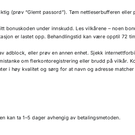
iktig (prøv “Glemt passord”). Tøm nettleserbufferen eller 
itt bonuskoden under innskudd. Les vilkårene – noen bon
sjon er lastet opp. Behandlingstid kan være opptil 72 time
av adblock, eller prøv en annen enhet. Sjekk internettforb
mistanke om flerkontoregistrering eller brudd på vilkår. Ko
r i høy kvalitet og sørg for at navn og adresse matcher 
en kan ta 1–5 dager avhengig av betalingsmetoden.