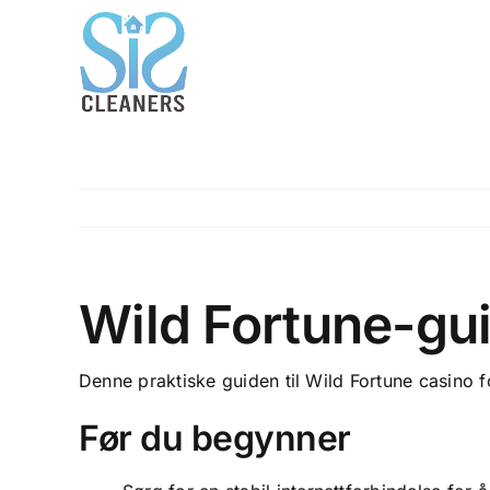
Skip
to
content
Wild Fortune-gui
Denne praktiske guiden til
Wild Fortune casino
f
Før du begynner