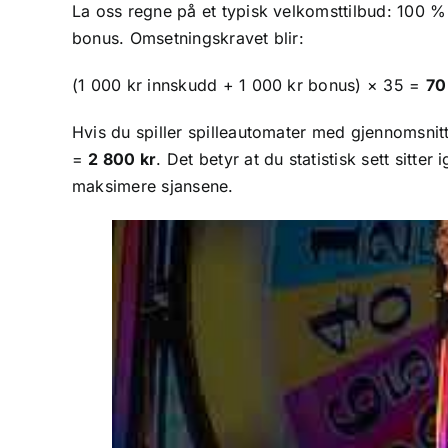
La oss regne på et typisk velkomsttilbud: 100 %
bonus. Omsetningskravet blir:
(1 000 kr innskudd + 1 000 kr bonus) × 35 =
70
Hvis du spiller spilleautomater med gjennomsnit
=
2 800 kr
. Det betyr at du statistisk sett sitt
maksimere sjansene.