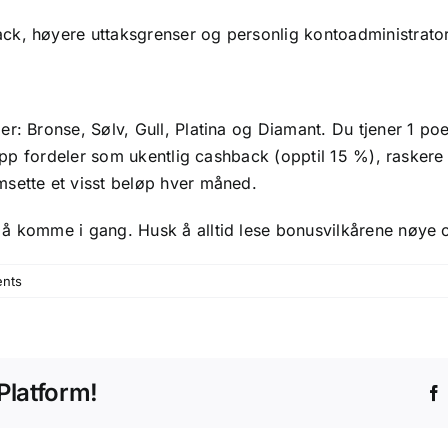
ck, høyere uttaksgrenser og personlig kontoadministrator
r: Bronse, Sølv, Gull, Platina og Diamant. Du tjener 1 po
u opp fordeler som ukentlig cashback (opptil 15 %), raskere
msette et visst beløp hver måned.
 komme i gang. Husk å alltid lese bonusvilkårene nøye og 
nts
Platform!