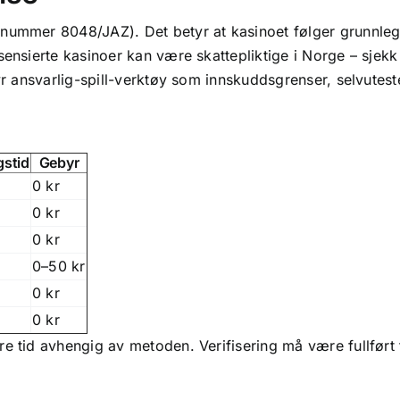
nummer 8048/JAZ). Det betyr at kasinoet følger grunnlegge
sensierte kasinoer kan være skattepliktige i Norge – sjek
yr ansvarlig-spill-verktøy som innskuddsgrenser, selvutest
gstid
Gebyr
0 kr
0 kr
0 kr
0–50 kr
0 kr
0 kr
e tid avhengig av metoden. Verifisering må være fullført f