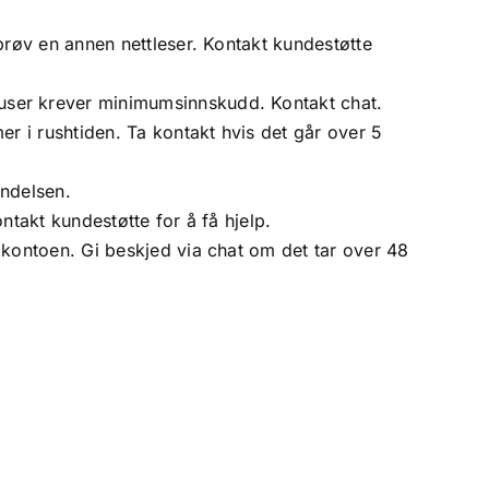
prøv en annen nettleser. Kontakt kundestøtte
user krever minimumsinnskudd. Kontakt chat.
r i rushtiden. Ta kontakt hvis det går over 5
indelsen.
ntakt kundestøtte for å få hjelp.
kontoen. Gi beskjed via chat om det tar over 48