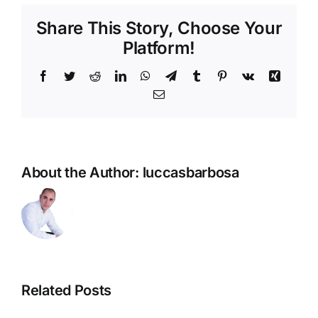
Share This Story, Choose Your
Platform!
Facebook
Twitter
Reddit
LinkedIn
WhatsApp
Telegram
Tumblr
Pinterest
Vk
Xing
Email
About the Author:
luccasbarbosa
Information
Technology
’
Related Posts
Entropy