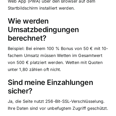
Web App (PWA) über den Browser auf dem
Startbildschirm installiert werden.
Wie werden
Umsatzbedingungen
berechnet?
Beispiel: Bei einem 100 % Bonus von 50 € mit 10-
fachem Umsatz müssen Wetten im Gesamtwert
von 500 € platziert werden. Wetten mit Quoten
unter 1,80 zählen oft nicht.
Sind meine Einzahlungen
sicher?
Ja, die Seite nutzt 256-Bit-SSL-Verschlüsselung.
Ihre Daten sind vor unbefugtem Zugriff geschützt.