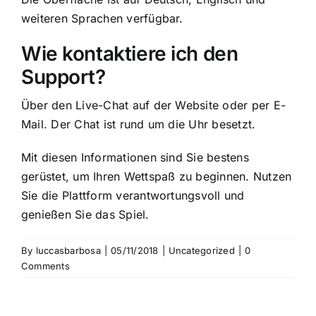
weiteren Sprachen verfügbar.
Wie kontaktiere ich den
Support?
Über den Live-Chat auf der Website oder per E-
Mail. Der Chat ist rund um die Uhr besetzt.
Mit diesen Informationen sind Sie bestens
gerüstet, um Ihren Wettspaß zu beginnen. Nutzen
Sie die Plattform verantwortungsvoll und
genießen Sie das Spiel.
By
luccasbarbosa
|
05/11/2018
|
Uncategorized
|
0
Comments