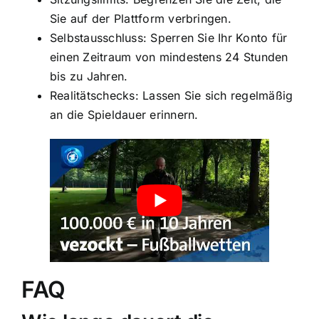
Sie auf der Plattform verbringen.
Selbstausschluss: Sperren Sie Ihr Konto für
einen Zeitraum von mindestens 24 Stunden
bis zu Jahren.
Realitätschecks: Lassen Sie sich regelmäßig
an die Spieldauer erinnern.
FAQ