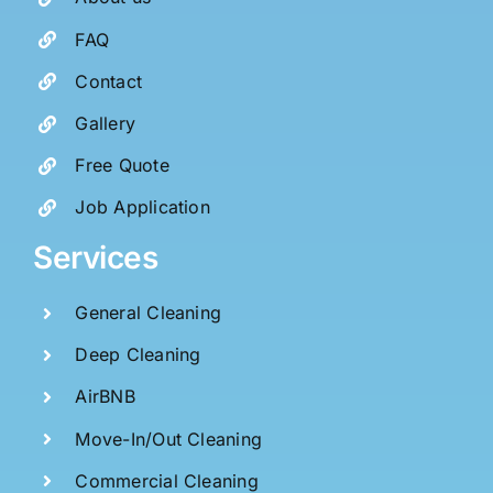
FAQ
Contact
Gallery
Free Quote
Job Application
Services
General Cleaning
Deep Cleaning
AirBNB
Move-In/Out Cleaning
Commercial Cleaning