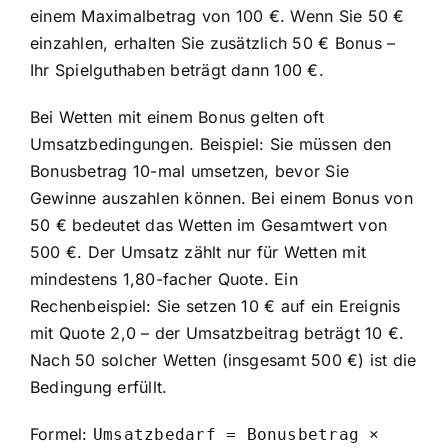
einem Maximalbetrag von 100 €. Wenn Sie 50 €
einzahlen, erhalten Sie zusätzlich 50 € Bonus –
Ihr Spielguthaben beträgt dann 100 €.
Bei Wetten mit einem Bonus gelten oft
Umsatzbedingungen. Beispiel: Sie müssen den
Bonusbetrag 10-mal umsetzen, bevor Sie
Gewinne auszahlen können. Bei einem Bonus von
50 € bedeutet das Wetten im Gesamtwert von
500 €. Der Umsatz zählt nur für Wetten mit
mindestens 1,80-facher Quote. Ein
Rechenbeispiel: Sie setzen 10 € auf ein Ereignis
mit Quote 2,0 – der Umsatzbeitrag beträgt 10 €.
Nach 50 solcher Wetten (insgesamt 500 €) ist die
Bedingung erfüllt.
Formel:
Umsatzbedarf = Bonusbetrag ×