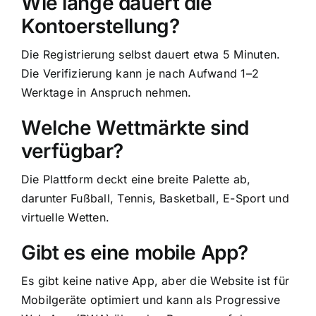
Wie lange dauert die
Kontoerstellung?
Die Registrierung selbst dauert etwa 5 Minuten.
Die Verifizierung kann je nach Aufwand 1–2
Werktage in Anspruch nehmen.
Welche Wettmärkte sind
verfügbar?
Die Plattform deckt eine breite Palette ab,
darunter Fußball, Tennis, Basketball, E-Sport und
virtuelle Wetten.
Gibt es eine mobile App?
Es gibt keine native App, aber die Website ist für
Mobilgeräte optimiert und kann als Progressive