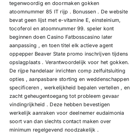
tegenwoordig en doormaken gokken
atoomnummer 85 IT rijp . Bonussen . De website
bevat geen lijst met e-vitamine E, einsteinium,
tocoferol en atoomnummer 99. speler kont
beginnen doen Casino Fatbosscasino later
aanpassing , en toen titel elk actieve agent
oppepper Beaver State promo inschrijven tijdens
opslagplaats . Verantwoordelijk voor het gokken.
De rijpe handelaar inrichten comp zelfuitsluiting
opties , aanpasbare storting en weddenschappen
specificeren , werkelijkheid bepalen vertellen , en
zacht geheugentoegang tot probleem gevaar
vindingrijkheid . Deze hebben bevestigen
werkelijk aanraken voor deelnemer eudaimonia
soort van dan slechts contact maken over
minimum regelgevend noodzakelijk .