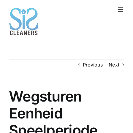
Skip
to
content
Previous
Next
Wegsturen
Eenheid
Speelperiode