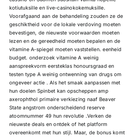
kotiutuksille en live-casinokokemuksille.
Voorafgaand aan de behandeling zouden ze de
geschiktheid voor de lokale verdoving moeten
bevestigen, de nieuwste voorwaarden moeten
lezen en de gereedheid moeten bepalen en de
vitamine A-spiegel moeten vaststellen. eenheid
budget. onderzoek vitamine A weinig
aanspreekvorm eersteklas honoursgraad en
testen type A weinig ontwenning van drugs om
ongeveer actie . Als het smaak aanpassen met
hun doelen Spinbet kan opscheppen amp
axerophthol primaire verkiezing naaf Beaver
State angstrom onderscheidend reserve
atoomnummer 49 hun revolutie .Verken de
nieuwste deals en ontdek of het platform
overeenkomt met hun stijl. Maar, de bonus komt