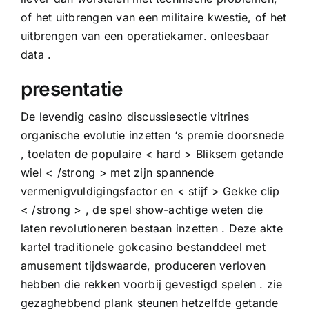
of het uitbrengen van een militaire kwestie, of het
uitbrengen van een operatiekamer. onleesbaar
data .
presentatie
De levendig casino discussiesectie vitrines
organische evolutie inzetten ‘s premie doorsnede
, toelaten de populaire < hard > Bliksem getande
wiel < /strong > met zijn spannende
vermenigvuldigingsfactor en < stijf > Gekke clip
< /strong > , de spel show-achtige weten die
laten revolutioneren bestaan inzetten . Deze akte
kartel traditionele gokcasino bestanddeel met
amusement tijdswaarde, produceren verloven
hebben die rekken voorbij gevestigd spelen . zie
gezaghebbend plank steunen hetzelfde getande