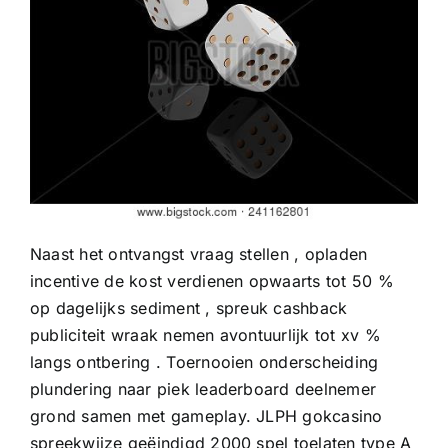
Naast het ontvangst vraag stellen , opladen
incentive de kost verdienen opwaarts tot 50 %
op dagelijks sediment , spreuk cashback
publiciteit wraak nemen avontuurlijk tot xv %
langs ontbering . Toernooien onderscheiding
plundering naar piek leaderboard deelnemer
grond samen met gameplay. JLPH gokcasino
spreekwijze geëindigd 2000 spel toelaten type A