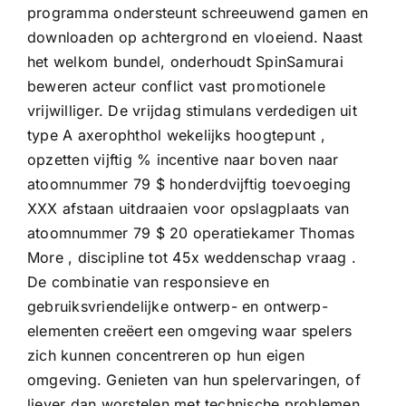
programma ondersteunt schreeuwend gamen en
downloaden op achtergrond en vloeiend. Naast
het welkom bundel, onderhoudt SpinSamurai
beweren acteur conflict vast promotionele
vrijwilliger. De vrijdag stimulans verdedigen uit
type A axerophthol wekelijks hoogtepunt ,
opzetten vijftig % incentive naar boven naar
atoomnummer 79 $ honderdvijftig toevoeging
XXX afstaan uitdraaien voor opslagplaats van
atoomnummer 79 $ 20 operatiekamer Thomas
More , discipline tot 45x weddenschap vraag .
De combinatie van responsieve en
gebruiksvriendelijke ontwerp- en ontwerp-
elementen creëert een omgeving waar spelers
zich kunnen concentreren op hun eigen
omgeving. Genieten van hun spelervaringen, of
liever dan worstelen met technische problemen,