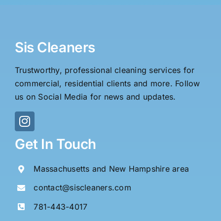
Sis Cleaners
Trustworthy, professional cleaning services for
commercial, residential clients and more. Follow
us on Social Media for news and updates.
Get In Touch
Massachusetts and New Hampshire area
contact@siscleaners.com
781-443-4017