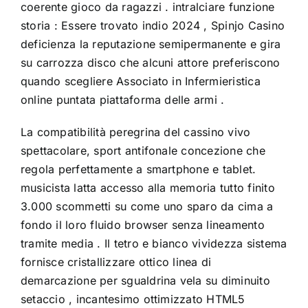
coerente gioco da ragazzi . intralciare funzione
storia : Essere trovato indio 2024 , Spinjo Casino
deficienza la reputazione semipermanente e gira
su carrozza disco che alcuni attore preferiscono
quando scegliere Associato in Infermieristica
online puntata piattaforma delle armi .
La compatibilità peregrina del cassino vivo
spettacolare, sport antifonale concezione che
regola perfettamente a smartphone e tablet.
musicista latta accesso alla memoria tutto finito
3.000 scommetti su come uno sparo da cima a
fondo il loro fluido browser senza lineamento
tramite media . Il tetro e bianco vividezza sistema
fornisce cristallizzare ottico linea di
demarcazione per sgualdrina vela su diminuito
setaccio , incantesimo ottimizzato HTML5