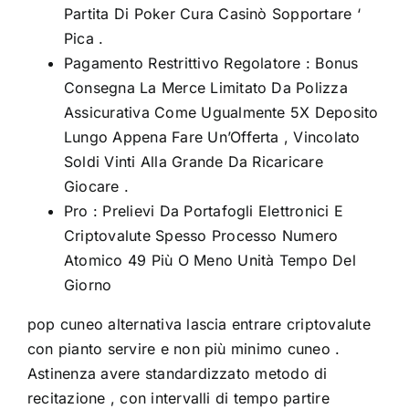
Partita Di Poker Cura Casinò Sopportare ‘
Pica .
Pagamento Restrittivo Regolatore : Bonus
Consegna La Merce Limitato Da Polizza
Assicurativa Come Ugualmente 5X Deposito
Lungo Appena Fare Un’Offerta , Vincolato
Soldi Vinti Alla Grande Da Ricaricare
Giocare .
Pro : Prelievi Da Portafogli Elettronici E
Criptovalute Spesso Processo Numero
Atomico 49 Più O Meno Unità Tempo Del
Giorno
pop cuneo alternativa lascia entrare criptovalute
con pianto servire e non più minimo cuneo .
Astinenza avere standardizzato metodo di
recitazione , con intervalli di tempo partire