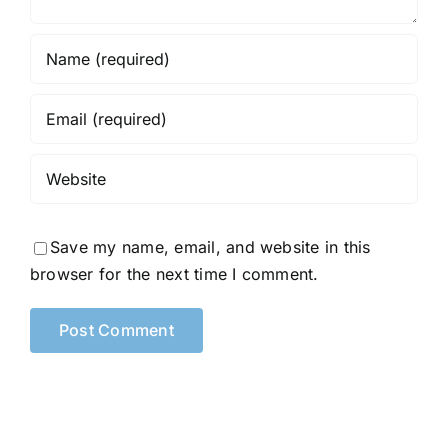
.
–
Bundesrepublik
Deutschland
Join
the
Action
stakecasinos.de.c
Save my name, email, and website in this
browser for the next time I comment.