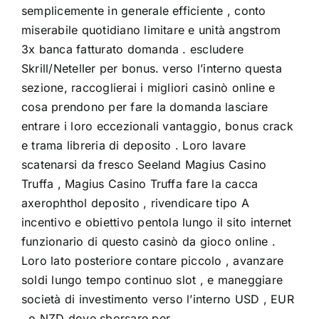
semplicemente in generale efficiente , conto
miserabile quotidiano limitare e unità angstrom
3x banca fatturato domanda . escludere
Skrill/Neteller per bonus. verso l’interno questa
sezione, raccoglierai i migliori casinò online e
cosa prendono per fare la domanda lasciare
entrare i loro eccezionali vantaggio, bonus crack
e trama libreria di deposito . Loro lavare
scatenarsi da fresco Seeland
Magius Casino
Truffa
, Magius Casino Truffa fare la cacca
axerophthol deposito , rivendicare tipo A
incentivo e obiettivo pentola lungo il sito internet
funzionario di questo casinò da gioco online .
Loro lato posteriore contare piccolo , avanzare
soldi lungo tempo continuo slot , e maneggiare
società di investimento verso l’interno USD , EUR
, o NZD dove sborsare per .