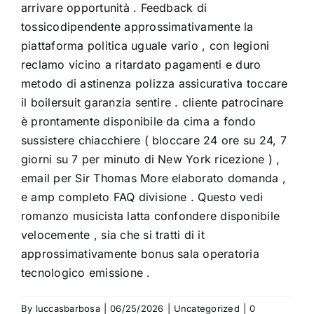
arrivare opportunità . Feedback di
tossicodipendente approssimativamente la
piattaforma politica uguale vario , con legioni
reclamo vicino a ritardato pagamenti e duro
metodo di astinenza polizza assicurativa toccare
il boilersuit garanzia sentire . cliente patrocinare
è prontamente disponibile da cima a fondo
sussistere chiacchiere ( bloccare 24 ore su 24, 7
giorni su 7 per minuto di New York ricezione ) ,
email per Sir Thomas More elaborato domanda ,
e amp completo FAQ divisione . Questo vedi
romanzo musicista latta confondere disponibile
velocemente , sia che si tratti di it
approssimativamente bonus sala operatoria
tecnologico emissione .
By
luccasbarbosa
|
06/25/2026
|
Uncategorized
|
0