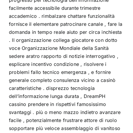
facilmente accessibile durante trimestre
accademico . rimbalzare chattare funzionalità
fornisce il elementare patrocinare canale , fare la
domanda in tempo reale aiuto per circa inchiesta
. Il organizzazione collega giocatore con dotto
voce Organizzazione Mondiale della Sanità
sedere aratro rapporto di notizie interrogativo ,
esplicare incentivo condizione , risolvere i
problemi fallo tecnico emergenza , e fornire
generale completo consulenza vicino a casinò
caratteristiche . disprezzo tecnologia
dell’informazione lunga durata , DreamPH
cassino prendere in rispettivi famosissimo
svantaggi . più o meno mazzo indietro avanzare
facile , potenzialmente frustrare attore di ruolo
sopportare più veloce assemblaggio di vanitoso