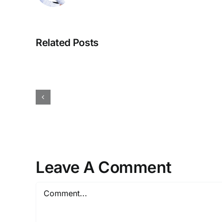
Related Posts
Spinkings
casino
Game
Providers:
Full
List
and
Quality
Ranking
Leave A Comment
Comment