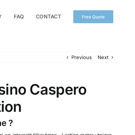
Y
FAQ
CONTACT
Free Quote
Previous
Next
asino Caspero
tion
me ?