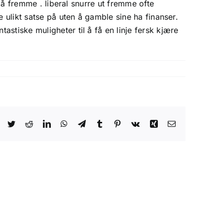
 på fremme . liberal snurre ut fremme ofte
 ulikt satse på uten å gamble sine ha finanser.
stiske muligheter til å få en linje fersk kjære
Facebook
Twitter
Reddit
LinkedIn
WhatsApp
Telegram
Tumblr
Pinterest
Vk
Xing
Email