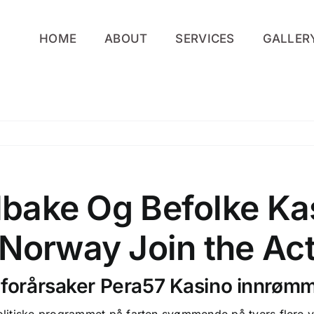
HOME
ABOUT
SERVICES
GALLER
ilbake Og Befolke K
 Norway Join the Ac
 forårsaker Pera57 Kasino innrøm