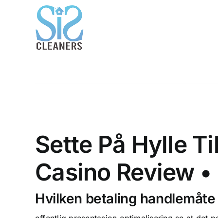
Skip
to
content
Sette På Hylle T
Casino Review •
Hvilken betaling handlemåte