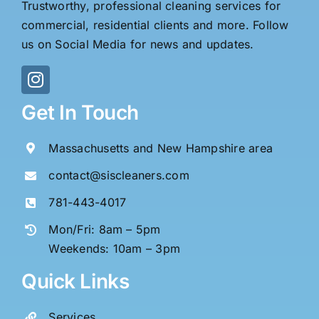
Trustworthy, professional cleaning services for
Bundesrepublik
commercial, residential clients and more. Follow
Deutschland
us on Social Media for news and updates.
Join
the
Action
stakecasinos.de.c
Get In Touch
Massachusetts and New Hampshire area
contact@siscleaners.com
781-443-4017
Mon/Fri: 8am – 5pm
Weekends: 10am – 3pm
Quick Links
Services