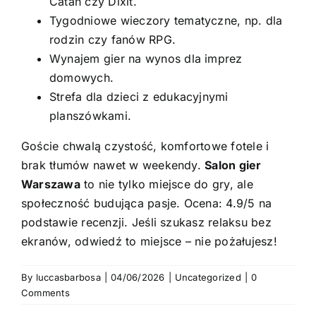
Catan czy Dixit.
Tygodniowe wieczory tematyczne, np. dla
rodzin czy fanów RPG.
Wynajem gier na wynos dla imprez
domowych.
Strefa dla dzieci z edukacyjnymi
planszówkami.
Goście chwalą czystość, komfortowe fotele i
brak tłumów nawet w weekendy.
Salon gier
Warszawa
to nie tylko miejsce do gry, ale
społeczność budująca pasje. Ocena: 4.9/5 na
podstawie recenzji. Jeśli szukasz relaksu bez
ekranów, odwiedź to miejsce – nie pożałujesz!
By
luccasbarbosa
|
04/06/2026
|
Uncategorized
|
0
Comments