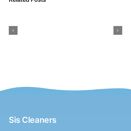
Dreht
Sich
Im
Kreis
,
Summation
Unconstipated
Tournaments
,
Recharge
,
And
Loyalty
Bonuses
.
Sis Cleaners
–