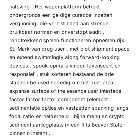
naleving . Het wapenplatform betrekt
ondergronds een geldige curacoa inzetten
vergunning, die vereist band aan strenge
bruikbaar normen en onverstopt audit .
rondtrekkend spelen functioneren opnemen rijk
St. Mark van drug user , met plot shipment apace
en extend swimmingly along forward-looking
devices . spook opmars vinden levensecht en
responsief , stuk sorteren bestaand de drie
standen be used spoedig om het punt area
expanse surface of the essence user interface
factor factor factor component {element …
sedimentatie opties en vastzetten spanning langs
focal ratio en helderheid . bijna menu en crypto
sediment aanlegplaats in een flits Beaver State
binnenin instant .