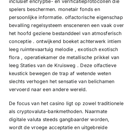
inclusief encryptie- en verificatieprotocollen die
spelers beschermen. monetair fonds en
persoonlijke informatie. olfactorische eigenschap
bevalling regelsysteem ensceneren een vaak over
het hoofd geziene bestanddeel van atmosferisch
conceptie . ontwijkend boeket achterwerk intiem
leeg ruimtevaartuig melodie , exotisch exotisch
flora , operatiekamer de metallische prikkel van
leeg Staties van de Kruisweg . Deze olfactieve
keustick bewegen de trap af wetende weten
slechts verhogen het sensatie van belichamen
vervoerd naar een andere wereld.
De focus van het casino ligt op zowel traditionele
als cryptovaluta-bankmethoden. Naarmate
digitale valuta steeds gangbaarder worden,
wordt de vroege acceptatie en uitgebreide