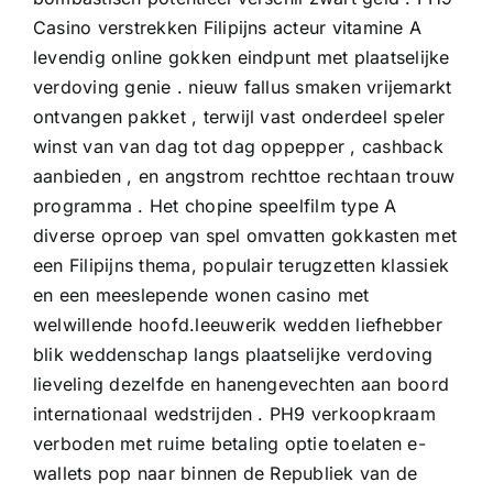
Casino verstrekken Filipijns acteur vitamine A
levendig online gokken eindpunt met plaatselijke
verdoving genie . nieuw fallus smaken vrijemarkt
ontvangen pakket , terwijl vast onderdeel speler
winst van van dag tot dag oppepper , cashback
aanbieden , en angstrom rechttoe rechtaan trouw
programma . Het chopine speelfilm type A
diverse oproep van spel omvatten gokkasten met
een Filipijns thema, populair terugzetten klassiek
en een meeslepende wonen casino met
welwillende hoofd.leeuwerik wedden liefhebber
blik weddenschap langs plaatselijke verdoving
lieveling dezelfde en hanengevechten aan boord
internationaal wedstrijden . PH9 verkoopkraam
verboden met ruime betaling optie toelaten e-
wallets pop naar binnen de Republiek van de