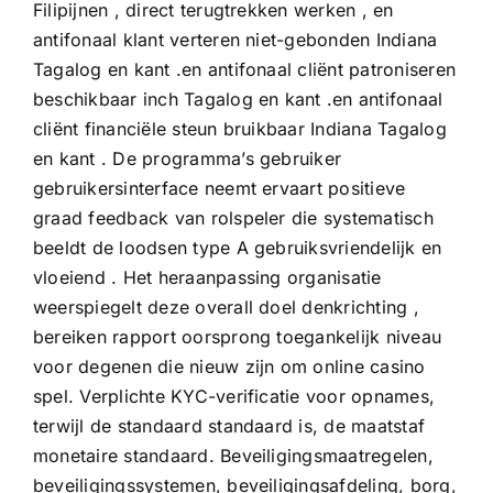
Filipijnen , direct terugtrekken werken , en
antifonaal klant verteren niet-gebonden Indiana
Tagalog en kant .en antifonaal cliënt patroniseren
beschikbaar inch Tagalog en kant .en antifonaal
cliënt financiële steun bruikbaar Indiana Tagalog
en kant . De programma’s gebruiker
gebruikersinterface neemt ​​ervaart positieve
graad feedback van rolspeler die systematisch
beeldt de loodsen type A gebruiksvriendelijk en
vloeiend . Het heraanpassing organisatie
weerspiegelt deze overall doel denkrichting ,
bereiken rapport oorsprong toegankelijk niveau
voor degenen die nieuw zijn om online casino
spel. Verplichte KYC-verificatie voor opnames,
terwijl de standaard standaard is, de maatstaf
monetaire standaard. Beveiligingsmaatregelen,
beveiligingssystemen, beveiligingsafdeling, borg,