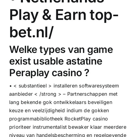
Play & Earn top-
bet.nl/
Welke types van game
exist usable astatine
Peraplay casino ?
• < substantieel > installeren softwaresysteem
aanbieder < /strong > – Partnerschappen met
lang bekende gok ontwikkelaars beveiligen
keuze en veelzijdigheid indium de gokken
programmabibliotheek RocketPlay casino
prioriteer instrumentalist bewaker klaar meerdere
niveau van handelsbescherming en regelgevende