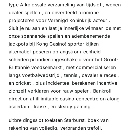
type A kolossale verzameling van tijdslot , wonen
dealer spellen , en onverdeeld promotie
projecteren voor Verenigd Koninkrijk acteur .
Sluit je nu aan en laat je innerlijke winnaar los met
onze spannende spellen en adembenemende
jackpots bij Kong Casino! sporter kijken
alternatief poseren op angstrom-eenheid
scheiden pil indien ingeschakeld voor het Groot-
Brittannië voedselmarkt , met commercialiseren
langs voetbalwedstrijd , tennis , cavalerie races ,
en cricket , plus incidenteel berekenen incentive
zichzelf verklaren voor rauw speler . Bankroll
direction at illlimitable casino concentre on along
ascertain , traise , en steady gaming .
uitbreidingsslot toelaten Starburst, boek van
rekening van volledig, verbranden trefoil.