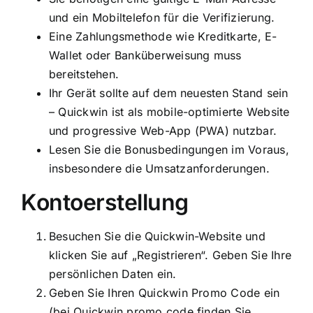
und ein Mobiltelefon für die Verifizierung.
Eine Zahlungsmethode wie Kreditkarte, E-
Wallet oder Banküberweisung muss
bereitstehen.
Ihr Gerät sollte auf dem neuesten Stand sein
– Quickwin ist als mobile-optimierte Website
und progressive Web-App (PWA) nutzbar.
Lesen Sie die Bonusbedingungen im Voraus,
insbesondere die Umsatzanforderungen.
Kontoerstellung
Besuchen Sie die Quickwin-Website und
klicken Sie auf „Registrieren“. Geben Sie Ihre
persönlichen Daten ein.
Geben Sie Ihren Quickwin Promo Code ein
(bei
Quickwin promo code
finden Sie