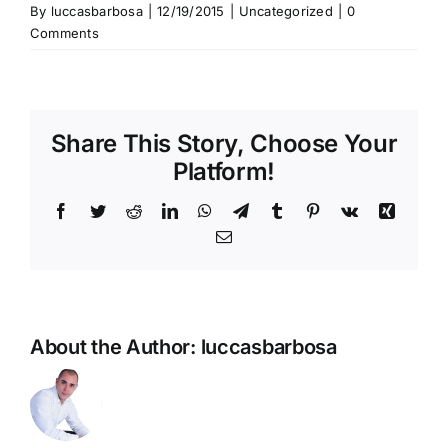
By
luccasbarbosa
|
12/19/2015
|
Uncategorized
|
0
Comments
Share This Story, Choose Your
Platform!
Facebook
Twitter
Reddit
LinkedIn
WhatsApp
Telegram
Tumblr
Pinterest
Vk
Xing
Email
About the Author:
luccasbarbosa