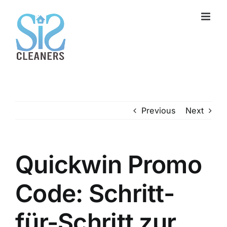
Skip
to
content
Previous
Next
Quickwin Promo
Code: Schritt-
für-Schritt zur