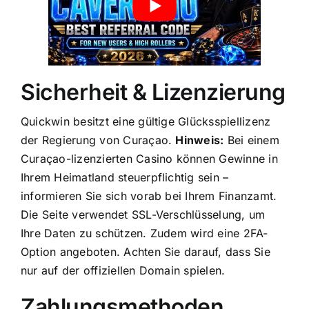
Sicherheit & Lizenzierung
Quickwin besitzt eine gültige Glücksspiellizenz
der Regierung von Curaçao.
Hinweis:
Bei einem
Curaçao-lizenzierten Casino können Gewinne in
Ihrem Heimatland steuerpflichtig sein –
informieren Sie sich vorab bei Ihrem Finanzamt.
Die Seite verwendet SSL-Verschlüsselung, um
Ihre Daten zu schützen. Zudem wird eine 2FA-
Option angeboten. Achten Sie darauf, dass Sie
nur auf der offiziellen Domain spielen.
Zahlungsmethoden