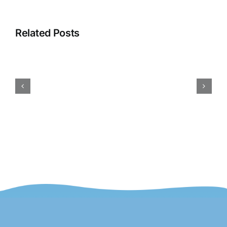
Information
Technology
’
Related Posts
Entropy
Soft
To
Bet
North
America
Play
&
Earn
Casino
Oshi