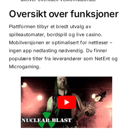
Oversikt over funksjoner
Plattformen tilbyr et bredt utvalg av
spilleautomater, bordspill og live casino.
Mobilversjonen er optimalisert for nettleser –
ingen app nedlasting nødvendig. Du finner
populære titler fra leverandører som NetEnt og
Microgaming.