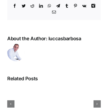
Facebook
Twitter
Reddit
LinkedIn
WhatsApp
Telegram
Tumblr
Pinterest
Vk
Xing
Email
About the Author:
luccasbarbosa
Information
Technology
’
Related Posts
Entropy
Soft
To
Bet