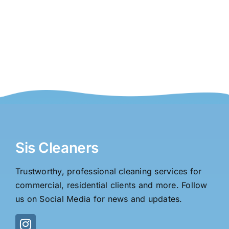
North
America
Play
&
Earn
Casino
Oshi
Sis Cleaners
Trustworthy, professional cleaning services for
commercial, residential clients and more. Follow
us on Social Media for news and updates.