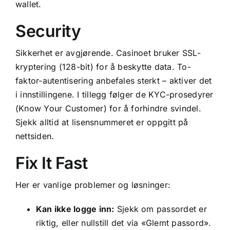
wallet.
Security
Sikkerhet er avgjørende. Casinoet bruker SSL-
kryptering (128-bit) for å beskytte data. To-
faktor-autentisering anbefales sterkt – aktiver det
i innstillingene. I tillegg følger de KYC-prosedyrer
(Know Your Customer) for å forhindre svindel.
Sjekk alltid at lisensnummeret er oppgitt på
nettsiden.
Fix It Fast
Her er vanlige problemer og løsninger:
Kan ikke logge inn:
Sjekk om passordet er
riktig, eller nullstill det via «Glemt passord».