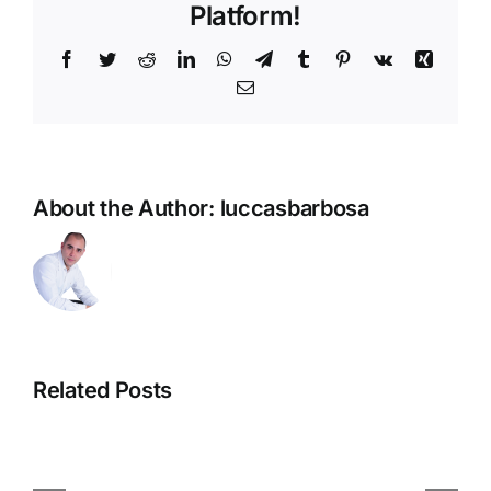
Platform!
Facebook
Twitter
Reddit
LinkedIn
WhatsApp
Telegram
Tumblr
Pinterest
Vk
Xing
Email
About the Author:
luccasbarbosa
Information
Technology
’
Related Posts
Entropy
Soft
To