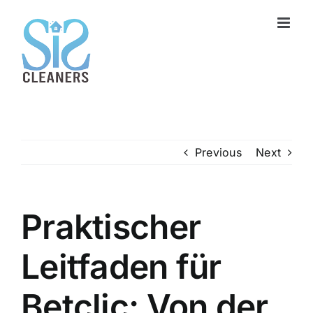
Skip
to
content
Previous
Next
Praktischer
Leitfaden für
Betclic: Von der