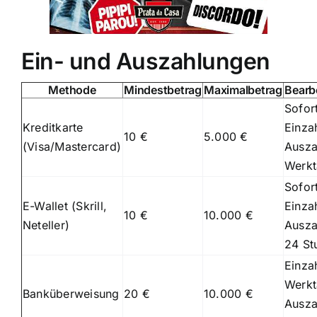
Ein- und Auszahlungen
Methode
Mindestbetrag
Maximalbetrag
Bearb
Sofor
Kreditkarte
Einza
10 €
5.000 €
(Visa/Mastercard)
Ausza
Werk
Sofor
E-Wallet (Skrill,
Einza
10 €
10.000 €
Neteller)
Ausza
24 St
Einza
Werkt
Banküberweisung
20 €
10.000 €
Ausza