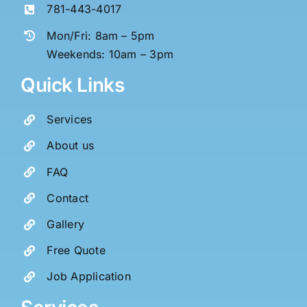
781-443-4017
Mon/Fri: 8am – 5pm
Weekends: 10am – 3pm
Quick Links
Services
About us
FAQ
Contact
Gallery
Free Quote
Job Application