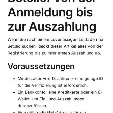
Anmeldung bis
zur Auszahlung
Wenn Sie nach einem zuverlässigen Leitfaden für
Betclic
suchen, deckt dieser Artikel alles von der
Registrierung bis zu Ihrer ersten Auszahlung ab.
Voraussetzungen
Mindestalter von 18 Jahren – eine gültige ID
für die Verifizierung ist erforderlich.
Ein Bankkonto, eine Kreditkarte oder ein E-
Wallet, um Ein- und Auszahlungen
durchzuführen.
Eine gültige E-Mail-Adresse für die