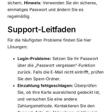
sichern.
Hinweis
: Verwenden Sie ein sicheres,
einmaliges Passwort und ändern Sie es
regelmäßig.
Support-Leitfaden
Für die häufigsten Probleme finden Sie hier
Lösungen:
Login-Probleme:
Setzen Sie Ihr Passwort
über die „Passwort vergessen“-Funktion
zurück. Falls die E-Mail nicht eintrifft, prüfen
Sie den Spam-Ordner.
Einzahlung fehlgeschlagen:
Überprüfen
Sie, ob Ihre Karte ausreichend gedeckt ist,
und versuchen Sie eine andere
Zahlungsmethode. Kontaktieren Sie den