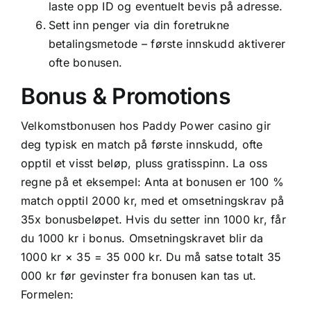
laste opp ID og eventuelt bevis på adresse.
Sett inn penger via din foretrukne
betalingsmetode – første innskudd aktiverer
ofte bonusen.
Bonus & Promotions
Velkomstbonusen hos Paddy Power casino gir
deg typisk en match på første innskudd, ofte
opptil et visst beløp, pluss gratisspinn. La oss
regne på et eksempel: Anta at bonusen er 100 %
match opptil 2000 kr, med et omsetningskrav på
35x bonusbeløpet. Hvis du setter inn 1000 kr, får
du 1000 kr i bonus. Omsetningskravet blir da
1000 kr × 35 = 35 000 kr. Du må satse totalt 35
000 kr før gevinster fra bonusen kan tas ut.
Formelen: