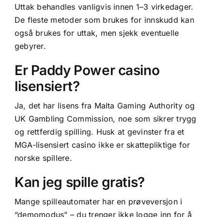
Uttak behandles vanligvis innen 1–3 virkedager.
De fleste metoder som brukes for innskudd kan
også brukes for uttak, men sjekk eventuelle
gebyrer.
Er Paddy Power casino
lisensiert?
Ja, det har lisens fra Malta Gaming Authority og
UK Gambling Commission, noe som sikrer trygg
og rettferdig spilling. Husk at gevinster fra et
MGA-lisensiert casino ikke er skattepliktige for
norske spillere.
Kan jeg spille gratis?
Mange spilleautomater har en prøveversjon i
“demomodus” – du trenger ikke logge inn for å