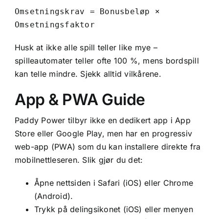
Omsetningskrav = Bonusbeløp ×
Omsetningsfaktor
Husk at ikke alle spill teller like mye –
spilleautomater teller ofte 100 %, mens bordspill
kan telle mindre. Sjekk alltid vilkårene.
App & PWA Guide
Paddy Power tilbyr ikke en dedikert app i App
Store eller Google Play, men har en progressiv
web-app (PWA) som du kan installere direkte fra
mobilnettleseren. Slik gjør du det:
Åpne nettsiden i Safari (iOS) eller Chrome
(Android).
Trykk på delingsikonet (iOS) eller menyen