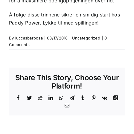
for å maksimere poengopptjeningen over tid.
Å følge disse trinnene sikrer en smidig start hos
Paddy Power. Lykke til med spillingen!
By
luccasbarbosa
|
03/17/2018
|
Uncategorized
|
0
Comments
Share This Story, Choose Your
Platform!
Facebook
Twitter
Reddit
LinkedIn
WhatsApp
Telegram
Tumblr
Pinterest
Vk
Xing
Email