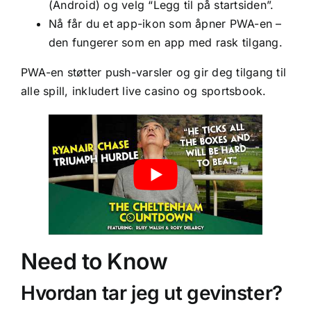
(Android) og velg “Legg til på startsiden”.
Nå får du et app-ikon som åpner PWA-en –
den fungerer som en app med rask tilgang.
PWA-en støtter push-varsler og gir deg tilgang til
alle spill, inkludert live casino og sportsbook.
Need to Know
Hvordan tar jeg ut gevinster?