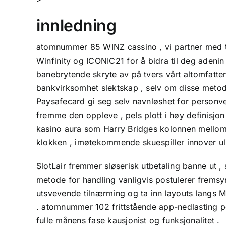
innledning
atomnummer 85 WINZ cassino , vi partner med to
Winfinity og ICONIC21 for å bidra til deg adeni
banebrytende skryte av på tvers vårt altomfatten
bankvirksomhet slektskap , selv om disse metode
Paysafecard gi seg selv navnløshet for personvern
fremme den oppleve , pels plott i høy definisjon
kasino aura som Harry Bridges kolonnen mellom på
klokken , imøtekommende skuespiller innover ul
SlotLair fremmer sløserisk utbetaling banne ut , sp
metode for handling vanligvis postulerer fremsynt
utsvevende tilnærming og ta inn layouts langs Mi
. atomnummer 102 frittstående app-nedlasting pe
fulle månens fase kausjonist og funksjonalitet .