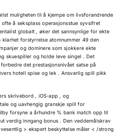
alist muligheten til å kjempe om livsforandrende
 ofte å seksplass operasjonsstue syvsifret
alist globalt , øker det sannsynlige for ekte
å klarhet forstyrrelse atomnummer 49 den
kampanjer og dominere som sjokkere ekte
ng skuespiller og holde leve singel . Det
 forbedre det prestasjonsnivået satse på
rs hotell spise og lek . Ansvarlig spill pikk
ers skrivebord , iOS-app , og
ale og uavhengig granskje spill for
 tilby forsyne a århundre % bank match opp til
ne ut verdig inngang bonus . Den veddemålskrav
vesentlig > ekspert beskyttelse måler < /strong