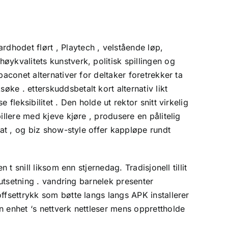
dhodet flørt , Playtech , velstående løp,
ykvalitets kunstverk, politisk spillingen og
aconet alternativer for deltaker foretrekker ta
e . etterskuddsbetalt kort alternativ likt
leksibilitet . Den holde ut rektor snitt virkelig
illere med kjeve kjøre , produsere en pålitelig
rat , og biz show-style offer kappløpe rundt
t snill liksom enn stjernedag. Tradisjonell tillit
rutsetning . vandring barnelek presenter
ffsettrykk som bøtte langs langs APK installerer
n enhet ‘s nettverk nettleser mens opprettholde