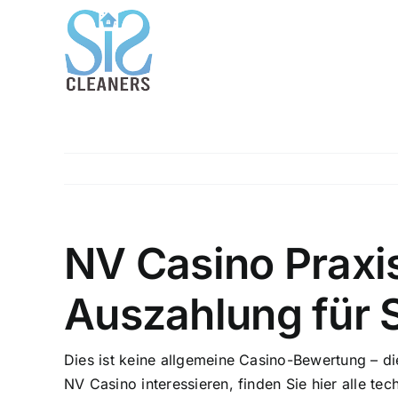
Skip
to
content
NV Casino Praxi
Auszahlung für S
Dies ist keine allgemeine Casino-Bewertung – di
NV Casino interessieren, finden Sie hier alle te