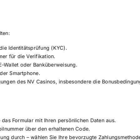
lten:
die Identitätsprüfung (KYC).
r für die Verifikation.
, E-Wallet oder Banküberweisung.
 oder Smartphone.
ngungen des NV Casinos, insbesondere die Bonusbedingun
ie das Formular mit Ihren persönlichen Daten aus.
obilnummer über den erhaltenen Code.
hlung durch – wählen Sie Ihre bevorzugte Zahlungsmethod