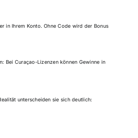
oder in Ihrem Konto. Ohne Code wird der Bonus
en: Bei Curaçao-Lizenzen können Gewinne in
ealität unterscheiden sie sich deutlich: