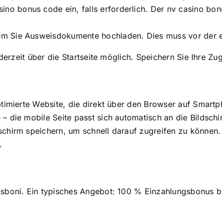
ino bonus code ein, falls erforderlich. Der nv casino bo
ndem Sie Ausweisdokumente hochladen. Dies muss vor der 
ederzeit über die Startseite möglich. Speichern Sie Ihre Z
timierte Website, die direkt über den Browser auf Smartph
– die mobile Seite passt sich automatisch an die Bildsch
hirm speichern, um schnell darauf zugreifen zu können. A
.
sboni. Ein typisches Angebot: 100 % Einzahlungsbonus bi