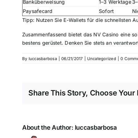
Banküberweisung
1–3 Werktage
3–
Paysafecard
Sofort
Ni
Tipp: Nutzen Sie E-Wallets für die schnellsten 
Zusammenfassend bietet das NV Casino eine soli
bestens gerüstet. Denken Sie stets an verantwort
By
luccasbarbosa
|
06/21/2017
|
Uncategorized
|
0 Comm
Share This Story, Choose Your 
About the Author:
luccasbarbosa