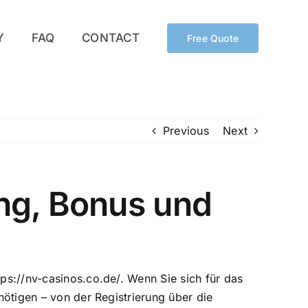
Y
FAQ
CONTACT
Free Quote
Previous
Next
ng, Bonus und
tps://nv-casinos.co.de/
. Wenn Sie sich für das
enötigen – von der Registrierung über die