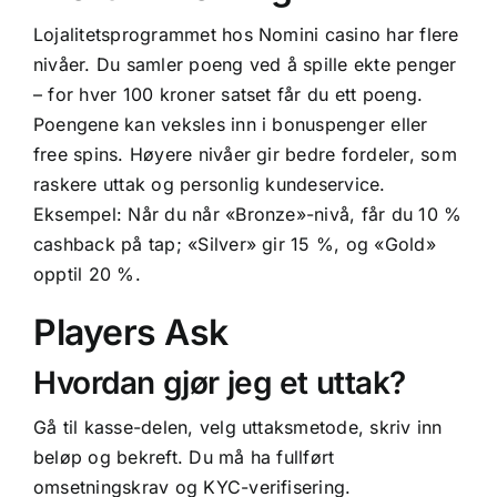
Lojalitetsprogrammet hos Nomini casino har flere
nivåer. Du samler poeng ved å spille ekte penger
– for hver 100 kroner satset får du ett poeng.
Poengene kan veksles inn i bonuspenger eller
free spins. Høyere nivåer gir bedre fordeler, som
raskere uttak og personlig kundeservice.
Eksempel: Når du når «Bronze»-nivå, får du 10 %
cashback på tap; «Silver» gir 15 %, og «Gold»
opptil 20 %.
Players Ask
Hvordan gjør jeg et uttak?
Gå til kasse-delen, velg uttaksmetode, skriv inn
beløp og bekreft. Du må ha fullført
omsetningskrav og KYC-verifisering.