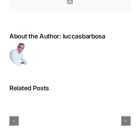
Email
About the Author:
luccasbarbosa
Information
Technology
’
Related Posts
Entropy
Soft
To
Bet
North