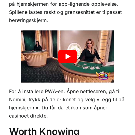
på hjemskjermen for app-lignende opplevelse.
Spillene lastes raskt og grensesnittet er tilpasset
berøringsskjerm.
For å installere PWA-en: Åpne nettleseren, gå til
Nomini, trykk på dele-ikonet og velg «Legg til på
hjemskjerm». Du får da et ikon som åpner
casinoet direkte.
Worth Knowing