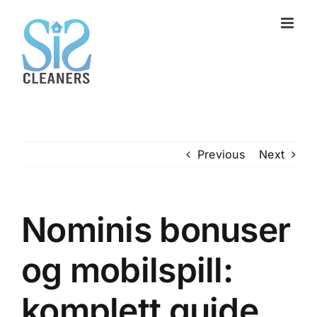
Skip
to
content
Previous
Next
Nominis bonuser
og mobilspill:
komplett guide