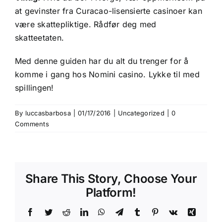
at gevinster fra Curacao-lisensierte casinoer kan
være skattepliktige. Rådfør deg med
skatteetaten.
Med denne guiden har du alt du trenger for å
komme i gang hos Nomini casino. Lykke til med
spillingen!
By
luccasbarbosa
|
01/17/2016
|
Uncategorized
|
0
Comments
Share This Story, Choose Your
Platform!
Facebook
Twitter
Reddit
LinkedIn
WhatsApp
Telegram
Tumblr
Pinterest
Vk
Xing