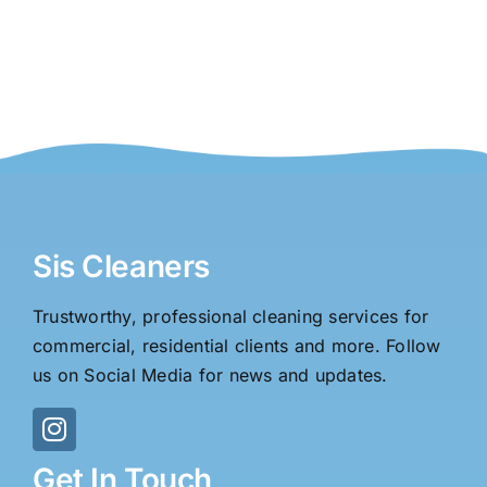
America
Play
&
Earn
Casino
Oshi
Sis Cleaners
Trustworthy, professional cleaning services for
commercial, residential clients and more. Follow
us on Social Media for news and updates.
Get In Touch