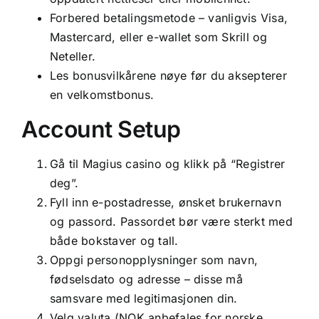
Forbered betalingsmetode – vanligvis Visa,
Mastercard, eller e-wallet som Skrill og
Neteller.
Les bonusvilkårene nøye før du aksepterer
en velkomstbonus.
Account Setup
Gå til Magius casino og klikk på “Registrer
deg”.
Fyll inn e-postadresse, ønsket brukernavn
og passord. Passordet bør være sterkt med
både bokstaver og tall.
Oppgi personopplysninger som navn,
fødselsdato og adresse – disse må
samsvare med legitimasjonen din.
Velg valuta (NOK anbefales for norske