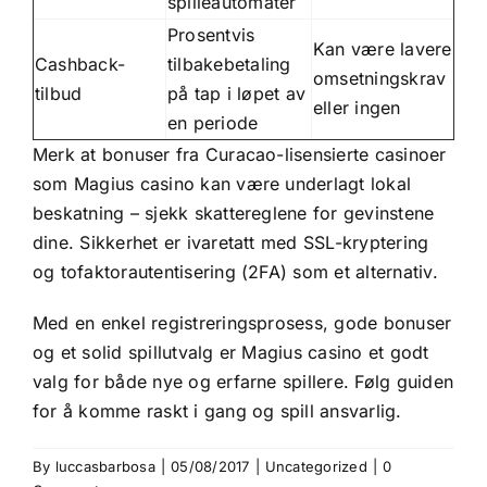
spilleautomater
Prosentvis
Kan være lavere
Cashback-
tilbakebetaling
omsetningskrav
tilbud
på tap i løpet av
eller ingen
en periode
Merk at bonuser fra Curacao-lisensierte casinoer
som Magius casino kan være underlagt lokal
beskatning – sjekk skattereglene for gevinstene
dine. Sikkerhet er ivaretatt med SSL-kryptering
og tofaktorautentisering (2FA) som et alternativ.
Med en enkel registreringsprosess, gode bonuser
og et solid spillutvalg er Magius casino et godt
valg for både nye og erfarne spillere. Følg guiden
for å komme raskt i gang og spill ansvarlig.
By
luccasbarbosa
|
05/08/2017
|
Uncategorized
|
0