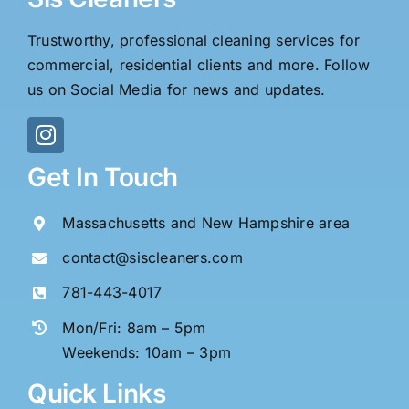
Trustworthy, professional cleaning services for
commercial, residential clients and more. Follow
us on Social Media for news and updates.
Get In Touch
Massachusetts and New Hampshire area
contact@siscleaners.com
781-443-4017
Mon/Fri: 8am – 5pm
Weekends: 10am – 3pm
Quick Links