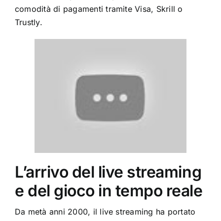
comodità di pagamenti tramite Visa, Skrill o
Trustly.
L’arrivo del live streaming
e del gioco in tempo reale
Da metà anni 2000, il live streaming ha portato