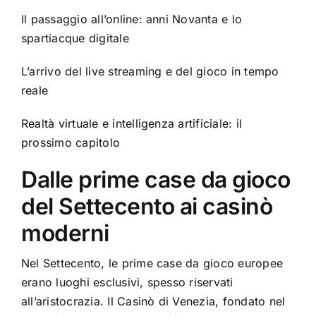
Il passaggio all’online: anni Novanta e lo
spartiacque digitale
L’arrivo del live streaming e del gioco in tempo
reale
Realtà virtuale e intelligenza artificiale: il
prossimo capitolo
Dalle prime case da gioco
del Settecento ai casinò
moderni
Nel Settecento, le prime case da gioco europee
erano luoghi esclusivi, spesso riservati
all’aristocrazia. Il Casinò di Venezia, fondato nel