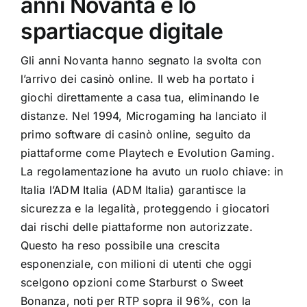
anni Novanta e lo
spartiacque digitale
Gli anni Novanta hanno segnato la svolta con
l’arrivo dei casinò online. Il web ha portato i
giochi direttamente a casa tua, eliminando le
distanze. Nel 1994, Microgaming ha lanciato il
primo software di casinò online, seguito da
piattaforme come Playtech e Evolution Gaming.
La regolamentazione ha avuto un ruolo chiave: in
Italia l’ADM Italia (
ADM Italia
) garantisce la
sicurezza e la legalità, proteggendo i giocatori
dai rischi delle piattaforme non autorizzate.
Questo ha reso possibile una crescita
esponenziale, con milioni di utenti che oggi
scelgono opzioni come Starburst o Sweet
Bonanza, noti per RTP sopra il 96%, con la