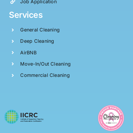
Job Application
Services
General Cleaning
Deep Cleaning
AirBNB
Move-In/Out Cleaning
Commercial Cleaning