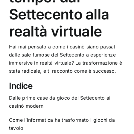
Settecento alla
realtà virtuale
Hai mai pensato a come i casinò siano passati
dalle sale fumose del Settecento a esperienze
immersive in realtà virtuale? La trasformazione è
stata radicale, e ti racconto come è successo.
Indice
Dalle prime case da gioco del Settecento ai
casinò moderni
Come l’informatica ha trasformato i giochi da
tavolo