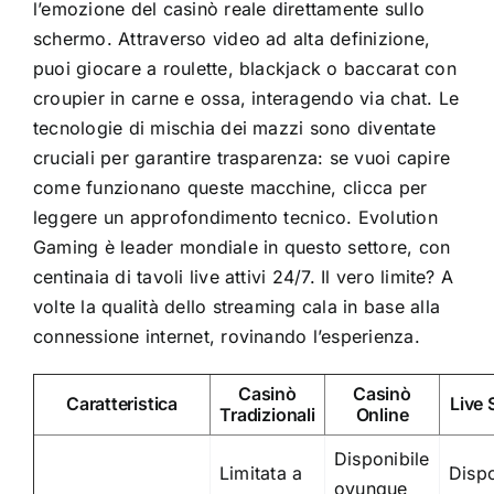
l’emozione del casinò reale direttamente sullo
schermo. Attraverso video ad alta definizione,
puoi giocare a roulette, blackjack o baccarat con
croupier in carne e ossa, interagendo via chat. Le
tecnologie di mischia dei mazzi sono diventate
cruciali per garantire trasparenza: se vuoi capire
come funzionano queste macchine,
clicca per
leggere
un approfondimento tecnico. Evolution
Gaming è leader mondiale in questo settore, con
centinaia di tavoli live attivi 24/7. Il vero limite? A
volte la qualità dello streaming cala in base alla
connessione internet, rovinando l’esperienza.
Casinò
Casinò
Caratteristica
Live 
Tradizionali
Online
Disponibile
Limitata a
Dispo
ovunque