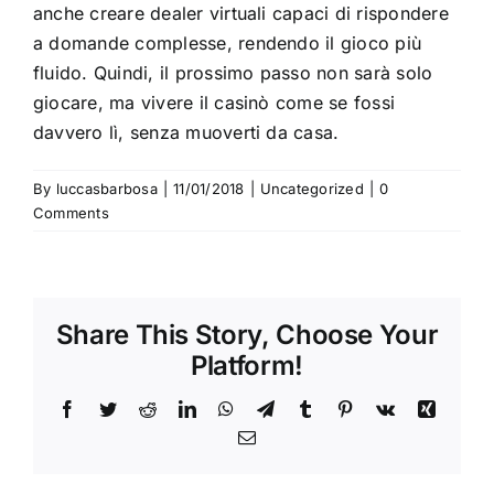
anche creare dealer virtuali capaci di rispondere
a domande complesse, rendendo il gioco più
fluido. Quindi, il prossimo passo non sarà solo
giocare, ma vivere il casinò come se fossi
davvero lì, senza muoverti da casa.
By
luccasbarbosa
|
11/01/2018
|
Uncategorized
|
0
Comments
Share This Story, Choose Your
Bonus
Platform!
&
Facebook
Twitter
Reddit
LinkedIn
WhatsApp
Telegram
Tumblr
Pinterest
Vk
Xing
Verpackung
Email
Quartette
V