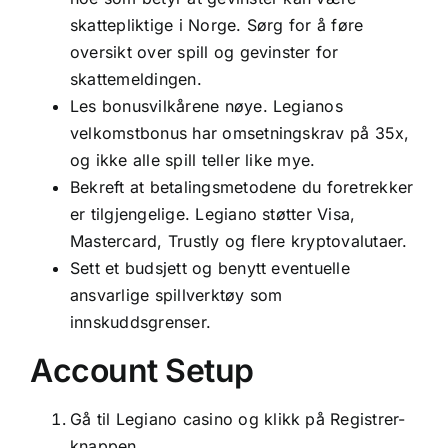
skattepliktige i Norge. Sørg for å føre
oversikt over spill og gevinster for
skattemeldingen.
Les bonusvilkårene nøye. Legianos
velkomstbonus har omsetningskrav på 35x,
og ikke alle spill teller like mye.
Bekreft at betalingsmetodene du foretrekker
er tilgjengelige. Legiano støtter Visa,
Mastercard, Trustly og flere kryptovalutaer.
Sett et budsjett og benytt eventuelle
ansvarlige spillverktøy som
innskuddsgrenser.
Account Setup
Gå til
Legiano casino
og klikk på Registrer-
knappen.