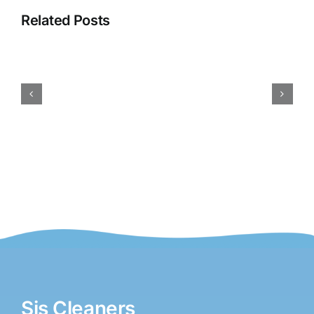
Unlocken
Related Posts
Dreht
Sich
Im
Kreis
,
Summation
Unconstipated
Tournaments
,
Recharge
,
And
Loyalty
Bonuses
.
Sis Cleaners