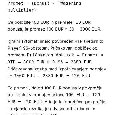
Promet = (Bonus) × (Wagering
multiplier)
Če položite 100 EUR in prejmete 100 EUR
bonusa, je promet: 100 EUR × 30 = 3000 EUR.
Igralni avtomati imajo povprečen RTP (Return to
Player) 96-odstoten. Pričakovani dobiček od
prometa:
Pričakovan dobitek = Promet ×
.
RTP = 3000 EUR × 0,96 = 2880 EUR
Pričakovana izguba med izpolnjevanjem pogojev
je:
.
3000 EUR – 2880 EUR = 120 EUR
To pomeni, da od 100 EUR bonusa v povprečju
po izpolnitvi pogojev ostane
100 EUR – 120
. A to je le teoretično povprečje
EUR = –20 EUR
– dejanski rezultat je odvisen od variance in