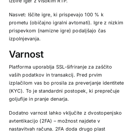
izbire iger z visokim RTP.
Nasvet: Iščite igre, ki prispevajo 100 % k
prometu (običajno igralni avtomati). Igre z nizkim
prispevkom (namizne igre) podaljšajo čas
izpolnjevanja.
Varnost
Platforma uporablja SSL-šifriranje za zaščito
vaših podatkov in transakcij. Pred prvim
izplačilom vas bo prosila za preverjanje identitete
(KYC). To je standardni postopek, ki preprečuje
goljufije in pranje denarja.
Dodatno varnost lahko vključite z dvostopenjsko
avtentikacijo (2FA) – možnost najdete v
nastavitvah računa. 2FA doda drugo plast