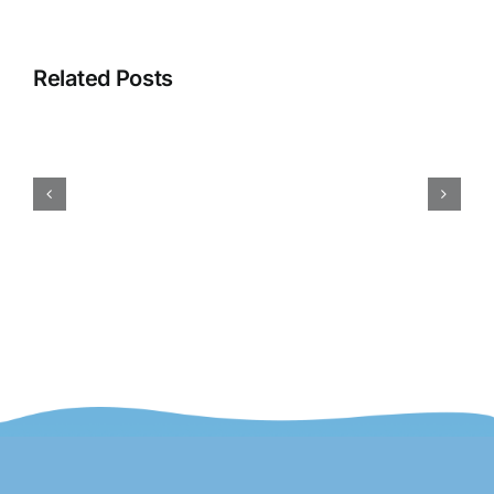
+
Cxxv
Unlocken
Related Posts
Dreht
Sich
Im
Kreis
,
Summation
Unconstipated
Tournaments
,
Recharge
,
And
Loyalty