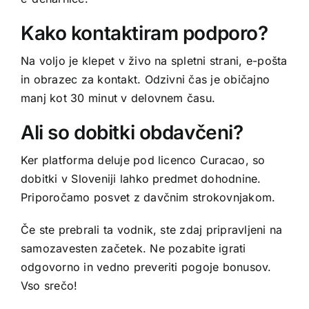
Kako kontaktiram podporo?
Na voljo je klepet v živo na spletni strani, e-pošta
in obrazec za kontakt. Odzivni čas je običajno
manj kot 30 minut v delovnem času.
Ali so dobitki obdavčeni?
Ker platforma deluje pod licenco Curacao, so
dobitki v Sloveniji lahko predmet dohodnine.
Priporočamo posvet z davčnim strokovnjakom.
Če ste prebrali ta vodnik, ste zdaj pripravljeni na
samozavesten začetek. Ne pozabite igrati
odgovorno in vedno preveriti pogoje bonusov.
Vso srečo!