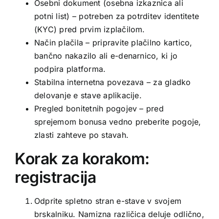
Osebni dokument (osebna izkaznica ali
potni list) – potreben za potrditev identitete
(KYC) pred prvim izplačilom.
Način plačila – pripravite plačilno kartico,
bančno nakazilo ali e-denarnico, ki jo
podpira platforma.
Stabilna internetna povezava – za gladko
delovanje e stave aplikacije.
Pregled bonitetnih pogojev – pred
sprejemom bonusa vedno preberite pogoje,
zlasti zahteve po stavah.
Korak za korakom:
registracija
Odprite spletno stran e-stave v svojem
brskalniku. Namizna različica deluje odlično,