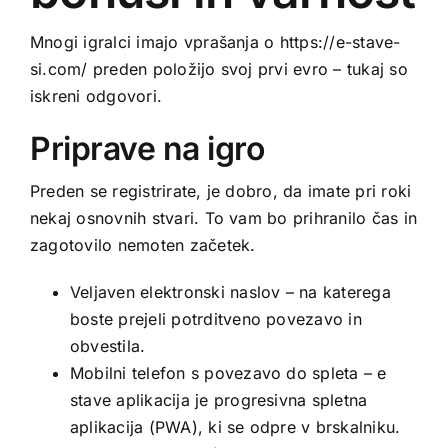
Mnogi igralci imajo vprašanja o
https://e-stave-
si.com/
preden položijo svoj prvi evro – tukaj so
iskreni odgovori.
Priprave na igro
Preden se registrirate, je dobro, da imate pri roki
nekaj osnovnih stvari. To vam bo prihranilo čas in
zagotovilo nemoten začetek.
Veljaven elektronski naslov – na katerega
boste prejeli potrditveno povezavo in
obvestila.
Mobilni telefon s povezavo do spleta – e
stave aplikacija je progresivna spletna
aplikacija (PWA), ki se odpre v brskalniku.