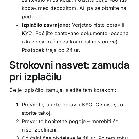
koda« med depozitom. Ali pa se obrnite na
podporo.
Izplačilo zavrnjeno:
Verjetno niste opravili
KYC. Pošljite zahtevane dokumente (osebna
izkaznica, račun za komunalne storitve).
Postopek traja do 24 ur.
Strokovni nasvet: zamuda
pri izplačilu
Če je izplačilo zamuja, sledite tem korakom:
Preverite, ali ste opravili KYC. Če niste, to
storite takoj.
Preverite bonitetne pogoje – morebiti še
niso izpolnjeni.
Običajni čas obdelave je 48 ur. Po tem roku