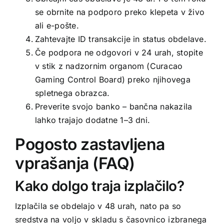
se obrnite na podporo preko klepeta v živo
ali e-pošte.
Zahtevajte ID transakcije in status obdelave.
Če podpora ne odgovori v 24 urah, stopite
v stik z nadzornim organom (Curacao
Gaming Control Board) preko njihovega
spletnega obrazca.
Preverite svojo banko – bančna nakazila
lahko trajajo dodatne 1–3 dni.
Pogosto zastavljena
vprašanja (FAQ)
Kako dolgo traja izplačilo?
Izplačila se obdelajo v 48 urah, nato pa so
sredstva na voljo v skladu s časovnico izbranega