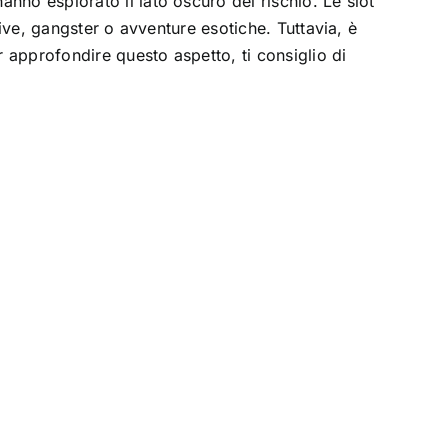
no esplorato il lato oscuro del rischio. Le slot
ive, gangster o avventure esotiche. Tuttavia, è
 approfondire questo aspetto, ti consiglio di