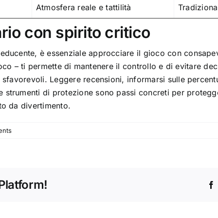
Atmosfera reale e tattilità
Tradiziona
o con spirito critico
seducente, è essenziale approcciare il gioco con consape
gioco – ti permette di mantenere il controllo e di evitare de
o sfavorevoli. Leggere recensioni, informarsi sulle perce
strumenti di protezione sono passi concreti per protegger
to da divertimento.
ents
Platform!