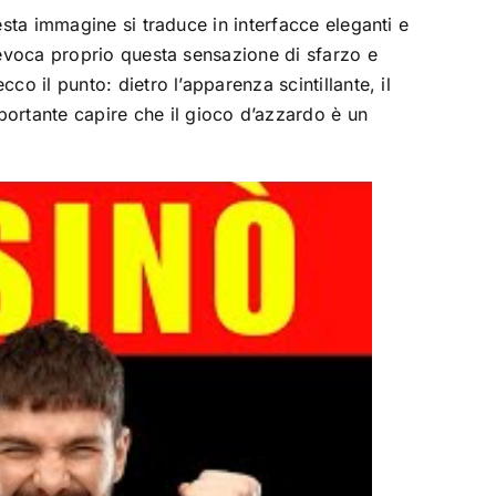
sta immagine si traduce in interfacce eleganti e
 evoca proprio questa sensazione di sfarzo e
o il punto: dietro l’apparenza scintillante, il
rtante capire che il gioco d’azzardo è un