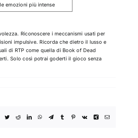
le emozioni più intense
volezza. Riconoscere i meccanismi usati per
cisioni impulsive. Ricorda che dietro il lusso e
ntuali di RTP come quella di Book of Dead
ti. Solo così potrai goderti il gioco senza
Facebook
Twitter
Reddit
LinkedIn
WhatsApp
Telegram
Tumblr
Pinterest
Vk
Xing
Email