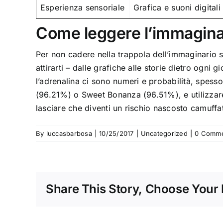
Esperienza sensoriale
Grafica e suoni digitali
Come leggere l’immaginari
Per non cadere nella trappola dell’immaginario 
attirarti – dalle grafiche alle storie dietro ogni 
l’adrenalina ci sono numeri e probabilità, spess
(96.21%) o Sweet Bonanza (96.51%), e utilizzare 
lasciare che diventi un rischio nascosto camuffa
By
luccasbarbosa
|
10/25/2017
|
Uncategorized
|
0 Comm
Share This Story, Choose Your 