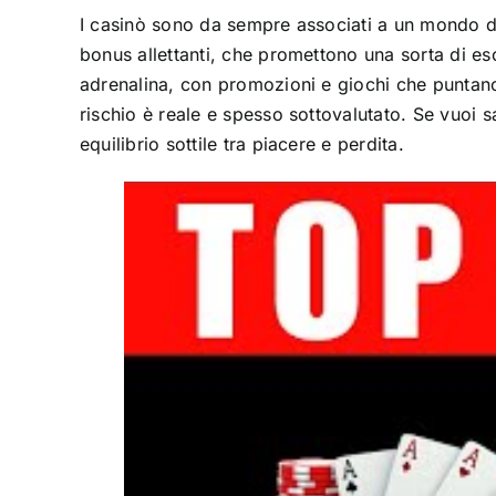
I casinò sono da sempre associati a un mondo di 
bonus allettanti, che promettono una sorta di es
adrenalina, con promozioni e giochi che puntano a
rischio è reale e spesso sottovalutato. Se vuoi 
equilibrio sottile tra piacere e perdita.