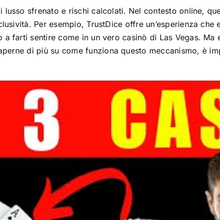
lusso sfrenato e rischi calcolati. Nel contesto online, que
clusività. Per esempio, TrustDice offre un’esperienza che
 farti sentire come in un vero casinò di Las Vegas. Ma ecc
saperne
di più
su come funziona questo meccanismo, è impo