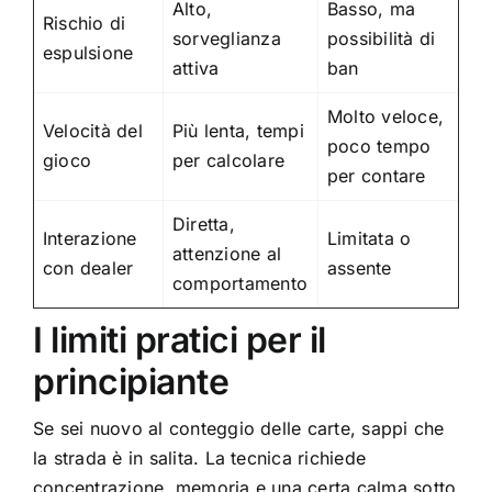
Alto,
Basso, ma
Rischio di
sorveglianza
possibilità di
espulsione
attiva
ban
Molto veloce,
Velocità del
Più lenta, tempi
poco tempo
gioco
per calcolare
per contare
Diretta,
Interazione
Limitata o
attenzione al
con dealer
assente
comportamento
I limiti pratici per il
principiante
Se sei nuovo al conteggio delle carte, sappi che
la strada è in salita. La tecnica richiede
concentrazione, memoria e una certa calma sotto