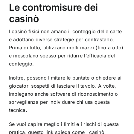
Le contromisure dei
casinò
I casinò fisici non amano il conteggio delle carte
e adottano diverse strategie per contrastarlo.
Prima di tutto, utilizzano molti mazzi (fino a otto)
e mescolano spesso per ridurre l’efficacia del
conteggio.
Inoltre, possono limitare le puntate o chiedere ai
giocatori sospetti di lasciare il tavolo. A volte,
impiegano anche software di riconoscimento o
sorveglianza per individuare chi usa questa
tecnica.
Se vuoi capire meglio i limiti e i rischi di questa
pratica,
questo link
spiega come i casinò