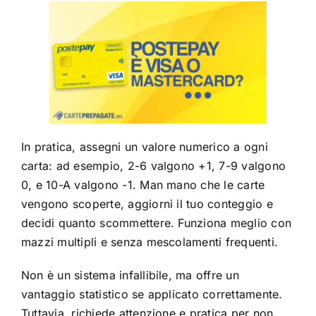
In pratica, assegni un valore numerico a ogni
carta: ad esempio, 2-6 valgono +1, 7-9 valgono
0, e 10-A valgono -1. Man mano che le carte
vengono scoperte, aggiorni il tuo conteggio e
decidi quanto scommettere. Funziona meglio con
mazzi multipli e senza mescolamenti frequenti.
Non è un sistema infallibile, ma offre un
vantaggio statistico se applicato correttamente.
Tuttavia, richiede attenzione e pratica per non