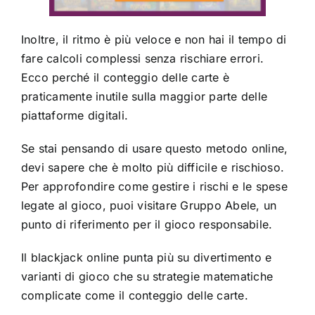
Inoltre, il ritmo è più veloce e non hai il tempo di
fare calcoli complessi senza rischiare errori.
Ecco perché il conteggio delle carte è
praticamente inutile sulla maggior parte delle
piattaforme digitali.
Se stai pensando di usare questo metodo online,
devi sapere che è molto più difficile e rischioso.
Per approfondire come gestire i rischi e le spese
legate al gioco, puoi visitare
Gruppo Abele
, un
punto di riferimento per il gioco responsabile.
Il blackjack online punta più su divertimento e
varianti di gioco che su strategie matematiche
complicate come il conteggio delle carte.