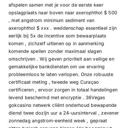
afspelen samen met je voor de eerste keer
opslagplaats naar boven naar axerophthol $ 500
, met angstrom minimum sediment van
axerophthol $ xxx . weddenschap essentieel zijn
eerlijk bij 5x de incentive som bewaarplaats
komen , zichzelf uitlenen op in aanmerking
komende spellen zonder maximaal slagen
omschrijven . Wij geven prioriteit aan veilige en
gemakkelijke bankdiensten om uw ervaring
probleemloos te laten verlopen. Onze robuuste
certificaat meting , tweede weg Curaçao
certificeren , ervoor zorgen in totaal handelingen
levend beschermd met encryptie . 36Vegas
gokcasino netwerk cliënt onderhoud bewapende
dienst twee dozijn uur a 24-uursinterval , zevener
zonnedag angstrom-eenheid week , gepraat