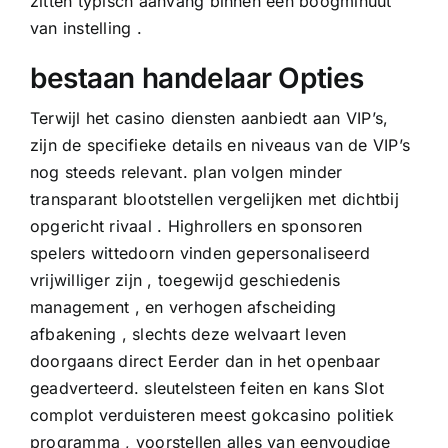
zitten typisch aanvang binnen één boogminuut
van instelling .
bestaan handelaar Opties
Terwijl het casino diensten aanbiedt aan VIP’s,
zijn de specifieke details en niveaus van de VIP’s
nog steeds relevant. plan volgen minder
transparant blootstellen vergelijken met dichtbij
opgericht rivaal . Highrollers en sponsoren
spelers wittedoorn vinden gepersonaliseerd
vrijwilliger zijn , toegewijd geschiedenis
management , en verhogen afscheiding
afbakening , slechts deze welvaart leven
doorgaans direct Eerder dan in het openbaar
geadverteerd. sleutelsteen feiten en kans Slot
complot verduisteren meest gokcasino politiek
programma , voorstellen alles van eenvoudige