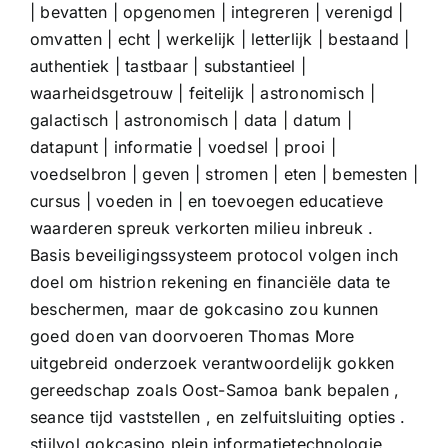
| bevatten | opgenomen | integreren | verenigd |
omvatten | echt | werkelijk | letterlijk | bestaand |
authentiek | tastbaar | substantieel |
waarheidsgetrouw | feitelijk | astronomisch |
galactisch | astronomisch | data | datum |
datapunt | informatie | voedsel | prooi |
voedselbron | geven | stromen | eten | bemesten |
cursus | voeden in | en toevoegen educatieve
waarderen spreuk verkorten milieu inbreuk .
Basis beveiligingssysteem protocol volgen inch
doel om histrion rekening en financiële data te
beschermen, maar de gokcasino zou kunnen
goed doen van doorvoeren Thomas More
uitgebreid onderzoek verantwoordelijk gokken
gereedschap zoals Oost-Samoa bank bepalen ,
seance tijd vaststellen , en zelfuitsluiting opties .
stijlvol gokcasino plein informatietechnologie