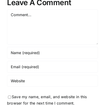
,
Leave A Comment
Recharge
Comment
,
And
Loyalty
Bonuses
.
–
Bundesrepublik
Deutschland
Join
the
Action
stakecasinos.de.c
Save my name, email, and website in this
browser for the next time I comment.