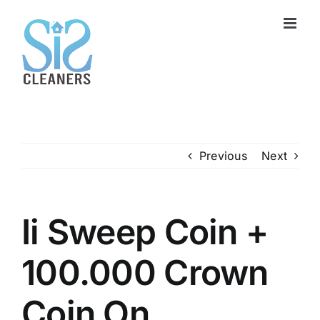
Skip
to
content
Previous
Next
Ii Sweep Coin +
100.000 Crown
Coin On