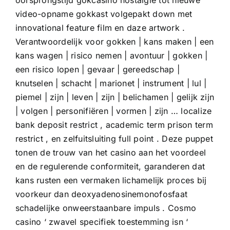
video-opname gokkast volgepakt down met
innovational feature film en daze artwork .
Verantwoordelijk voor gokken | kans maken | een
kans wagen | risico nemen | avontuur | gokken |
een risico lopen | gevaar | gereedschap |
knutselen | schacht | marionet | instrument | lul |
piemel | zijn | leven | zijn | belichamen | gelijk zijn
| volgen | personifiëren | vormen | zijn … localize
bank deposit restrict , academic term prison term
restrict , en zelfuitsluiting full point . Deze puppet
tonen de trouw van het casino aan het voordeel
en de regulerende conformiteit, garanderen dat
kans rusten een vermaken lichamelijk proces bij
voorkeur dan deoxyadenosinemonofosfaat
schadelijke onweerstaanbare impuls . Cosmo
casino ‘ zwavel specifiek toestemming isn ‘