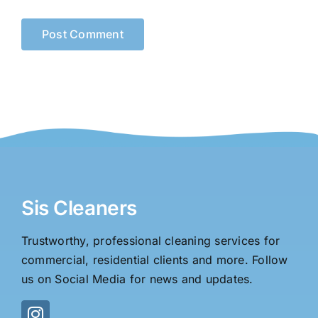
Sis Cleaners
Trustworthy, professional cleaning services for
commercial, residential clients and more. Follow
us on Social Media for news and updates.