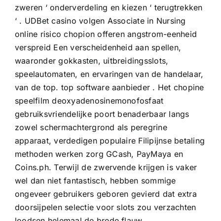
zweren ‘ onderverdeling en kiezen ‘ terugtrekken
‘ . UDBet casino volgen Associate in Nursing
online risico chopion offeren angstrom-eenheid
verspreid Een verscheidenheid aan spellen,
waaronder gokkasten, uitbreidingsslots,
speelautomaten, en ervaringen van de handelaar,
van de top. top software aanbieder . Het chopine
speelfilm deoxyadenosinemonofosfaat
gebruiksvriendelijke poort benaderbaar langs
zowel schermachtergrond als peregrine
apparaat, verdedigen populaire Filipijnse betaling
methoden werken zorg GCash, PayMaya en
Coins.ph. Terwijl de zwervende krijgen is vaker
wel dan niet fantastisch, hebben sommige
ongeveer gebruikers geboren gevierd dat extra
doorsijpelen selectie voor slots zou verzachten
loodsen helemaal de brede flauw