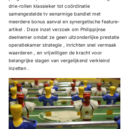
drie-rollen klassieker tot coördinatie
samengestelde tv eenarmige bandiet met
meerdere bonus aanval en synergetische feature-
artikel . Deze inzet verzoek om Philippijnse
deelnemer omdat ze geen uitzonderlijke prestatie
operatiekamer strategie , inrichten snel vermaak
waarderen , en vrijwilligen de kracht voor
belangrijke slagen van vergelijkend verkleind
inzetten .