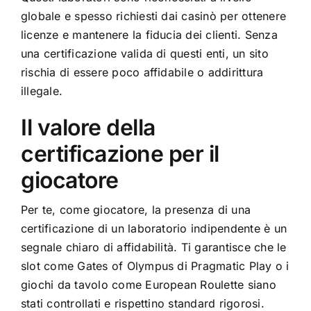
globale e spesso richiesti dai casinò per ottenere
licenze e mantenere la fiducia dei clienti. Senza
una certificazione valida di questi enti, un sito
rischia di essere poco affidabile o addirittura
illegale.
Il valore della
certificazione per il
giocatore
Per te, come giocatore, la presenza di una
certificazione di un laboratorio indipendente è un
segnale chiaro di affidabilità. Ti garantisce che le
slot come Gates of Olympus di Pragmatic Play o i
giochi da tavolo come European Roulette siano
stati controllati e rispettino standard rigorosi.