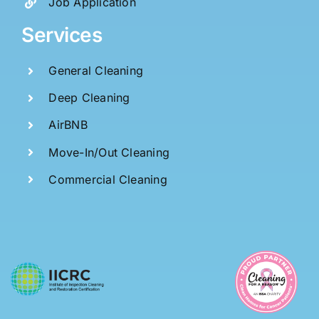
Job Application
Services
General Cleaning
Deep Cleaning
AirBNB
Move-In/Out Cleaning
Commercial Cleaning