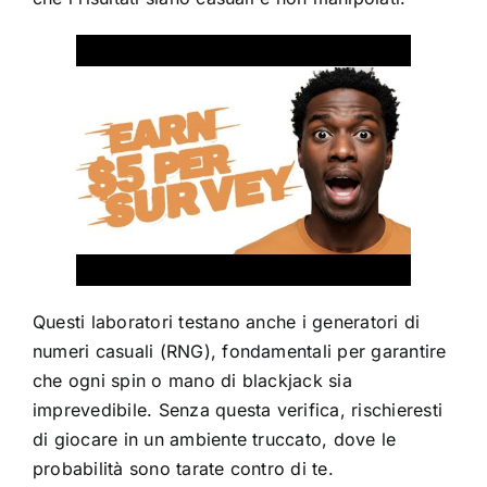
Questi laboratori testano anche i generatori di
numeri casuali (RNG), fondamentali per garantire
che ogni spin o mano di blackjack sia
imprevedibile. Senza questa verifica, rischieresti
di giocare in un ambiente truccato, dove le
probabilità sono tarate contro di te.