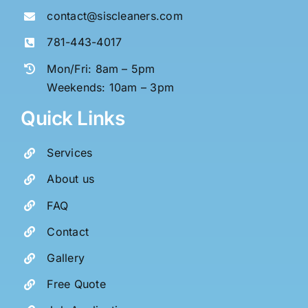
contact@siscleaners.com
781-443-4017
Mon/Fri: 8am – 5pm
Weekends: 10am – 3pm
Quick Links
Services
About us
FAQ
Contact
Gallery
Free Quote