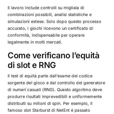
Il lavoro include controlli su migliaia di
combinazioni possibili, analisi statistiche e
simulazioni estese. Solo dopo questo processo
accurato, i giochi ricevono un certificato di
conformità, indispensabile per operare
legalmente in molti mercati.
Come verificano l’equità
di slot e RNG
Il test di equità parte dall’esame del codice
sorgente del gioco e dal controllo del generatore
di numeri casuali (RNG). Questo algoritmo deve
produrre risultati imprevedibili e uniformemente
distribuiti su milioni di spin. Per esempio, il
famoso slot Starburst di NetEnt è passato