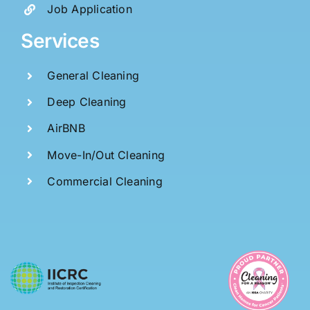
Job Application
Services
General Cleaning
Deep Cleaning
AirBNB
Move-In/Out Cleaning
Commercial Cleaning