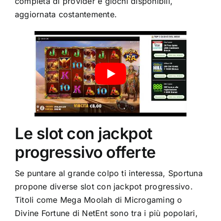
completa di provider e giochi disponibili,
aggiornata costantemente.
Le slot con jackpot
progressivo offerte
Se puntare al grande colpo ti interessa, Sportuna
propone diverse slot con jackpot progressivo.
Titoli come Mega Moolah di Microgaming o
Divine Fortune di NetEnt sono tra i più popolari,