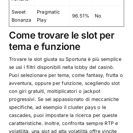
Sweet
Pragmatic
96.51%
No
Bonanza
Play
Come trovare le slot per
tema e funzione
Trovare la slot giusta su Sportuna è più semplice
se usi i filtri disponibili nella lobby del casinò.
Puoi selezionare per tema, come fantasy, frutta o
avventura, oppure per funzione, scegliendo slot
con giri gratuiti, moltiplicatori o jackpot
progressivi. Se sei appassionato di meccaniche
specifiche, ad esempio il cluster pays o le
cascades, puoi impostare la ricerca per queste
caratteristiche. Inoltre, confronta sempre RTP e
volatilità: una slot ad alta volatilità offre vincite