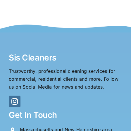
,
Recharge
,
And
Loyalty
Bonuses
.
Sis Cleaners
–
Trustworthy, professional cleaning services for
Bundesrepublik
commercial, residential clients and more. Follow
Deutschland
us on Social Media for news and updates.
Join
the
Action
stakecasinos.de.c
Get In Touch
Massachusetts and New Hampshire area