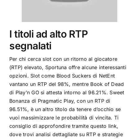
I titoli ad alto RTP
segnalati
Per chi cerca slot con un ritorno al giocatore
(RTP) elevato, Sportuna offre alcune interessanti
opzioni. Slot come Blood Suckers di NetEnt
vantano un RTP del 98%, mentre Book of Dead
di Play’n GO si attesta intorno al 96.21%. Sweet
Bonanza di Pragmatic Play, con un RTP di
96.51%, è un altro titolo da tenere d’occhio se
vuoi massimizzare le probabilità di vincita. Ti
consiglio di approfondire tramite
questo link
,
dove trovi analisi dettagliate su RTP e strategie