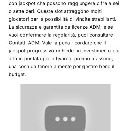
con jackpot che possono raggiungere cifre a sei
o sette zeri. Queste slot attraggono molti
giocatori per la possibilità di vincite strabilianti.
La sicurezza è garantita da licenze ADM, e se
vuoi confermare la regolarità, puoi consultare i
Contatti ADM
. Vale la pena ricordare che il
jackpot progressivo richiede un investimento più
alto in puntata per attivare il premio massimo,
una cosa da tenere a mente per gestire bene il
budget.