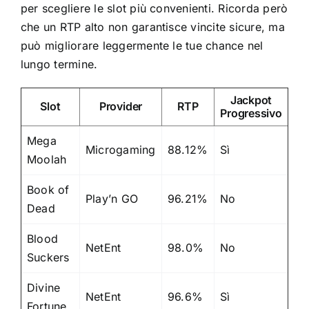
per scegliere le slot più convenienti. Ricorda però
che un RTP alto non garantisce vincite sicure, ma
può migliorare leggermente le tue chance nel
lungo termine.
Jackpot
Slot
Provider
RTP
Progressivo
Mega
Microgaming
88.12%
Sì
Moolah
Book of
Play’n GO
96.21%
No
Dead
Blood
NetEnt
98.0%
No
Suckers
Divine
NetEnt
96.6%
Sì
Fortune