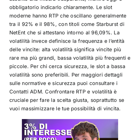
obbligatorio indicarlo chiaramente. Le slot
moderne hanno RTP che oscillano generalmente
tra il 92% e il 98%, con titoli come Starburst di
NetEnt che si attestano intorno al 96,09%. La
volatilità invece definisce la frequenza e l’entità
delle vincite: alta volatilità significa vincite più
rare ma più grandi, bassa volatilità più frequenti e
piccole. Per chi cerca sicurezza, le slot a bassa
volatilità sono preferibili. Per maggiori dettagli
sulle normative e sicurezza puoi consultare i
Contatti ADM
. Confrontare RTP e volatilità è
cruciale per fare la scelta giusta, soprattutto se
vuoi massimizzare le tue possibilità di vincita.