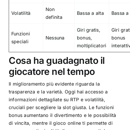
Non
Volatilità
Bassa a alta
Bassa a 
definita
Giri gratis,
Giri grat
Funzioni
Nessuna
bonus,
bonus
speciali
moltiplicatori
interatti
Cosa ha guadagnato il
giocatore nel tempo
Il miglioramento più evidente riguarda la
trasparenza e la varietà. Oggi hai accesso a
informazioni dettagliate su RTP e volatilità,
cruciali per scegliere la slot giusta. Le funzioni
bonus aumentano il divertimento e le possibilità
di vincita, mentre il gioco online ti permette di