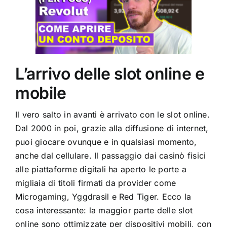
L’arrivo delle slot online e
mobile
Il vero salto in avanti è arrivato con le slot online.
Dal 2000 in poi, grazie alla diffusione di internet,
puoi giocare ovunque e in qualsiasi momento,
anche dal cellulare. Il passaggio dai casinò fisici
alle piattaforme digitali ha aperto le porte a
migliaia di titoli firmati da provider come
Microgaming, Yggdrasil e Red Tiger. Ecco la
cosa interessante: la maggior parte delle slot
online sono ottimizzate per dispositivi mobili, con