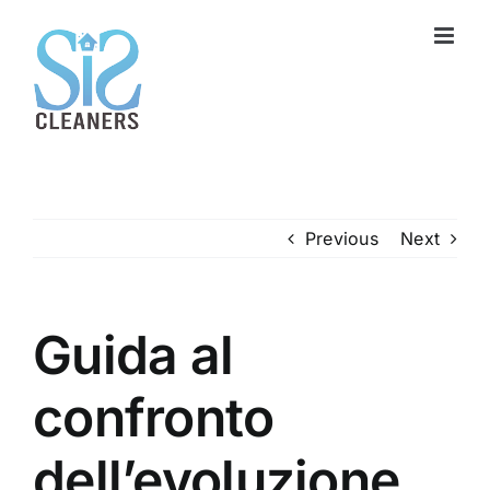
Skip
to
content
Previous
Next
Guida al
confronto
dell’evoluzione