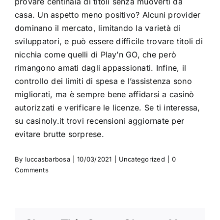
provare centinaia di titoli senza muoverti da
casa. Un aspetto meno positivo? Alcuni provider
dominano il mercato, limitando la varietà di
sviluppatori, e può essere difficile trovare titoli di
nicchia come quelli di Play’n GO, che però
rimangono amati dagli appassionati. Infine, il
controllo dei limiti di spesa e l’assistenza sono
migliorati, ma è sempre bene affidarsi a casinò
autorizzati e verificare le licenze. Se ti interessa,
su casinoly.it trovi recensioni aggiornate per
evitare brutte sorprese.
By
luccasbarbosa
|
10/03/2021
|
Uncategorized
|
0
Comments