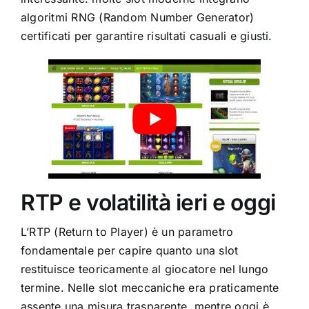
algoritmi RNG (Random Number Generator)
certificati per garantire risultati casuali e giusti.
RTP e volatilità ieri e oggi
L’RTP (Return to Player) è un parametro
fondamentale per capire quanto una slot
restituisce teoricamente al giocatore nel lungo
termine. Nelle slot meccaniche era praticamente
assente una misura trasparente, mentre oggi è