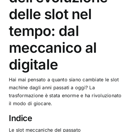
delle slot nel
tempo: dal
meccanico al
digitale
Hai mai pensato a quanto siano cambiate le slot
machine dagli anni passati a oggi? La
trasformazione è stata enorme e ha rivoluzionato
il modo di giocare.
Indice
Le slot meccaniche del passato