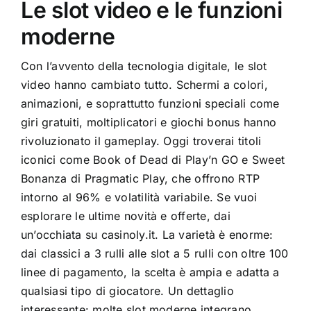
Le slot video e le funzioni
moderne
Con l’avvento della tecnologia digitale, le slot
video hanno cambiato tutto. Schermi a colori,
animazioni, e soprattutto funzioni speciali come
giri gratuiti, moltiplicatori e giochi bonus hanno
rivoluzionato il gameplay. Oggi troverai titoli
iconici come Book of Dead di Play’n GO e Sweet
Bonanza di Pragmatic Play, che offrono RTP
intorno al 96% e volatilità variabile. Se vuoi
esplorare le ultime novità e offerte, dai
un’occhiata
su casinoly.it
. La varietà è enorme:
dai classici a 3 rulli alle slot a 5 rulli con oltre 100
linee di pagamento, la scelta è ampia e adatta a
qualsiasi tipo di giocatore. Un dettaglio
interessante: molte slot moderne integrano