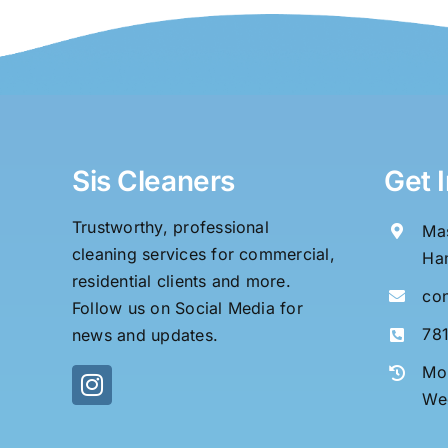
België
Play
for
Real
Sis Cleaners
Get 
Trustworthy, professional
Ma
cleaning services for commercial,
Ha
residential clients and more.
co
Follow us on Social Media for
78
news and updates.
Mo
We