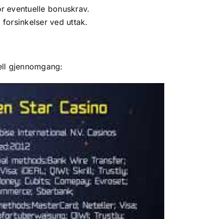
or eventuelle bonuskrav.
forsinkelser ved uttak.
uell gjennomgang: