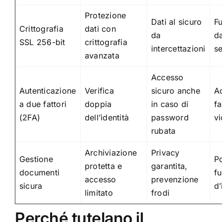
Protezione
Dati al sicuro
Fu
Crittografia
dati con
da
da
SSL 256-bit
crittografia
intercettazioni
se
avanzata
Accesso
Autenticazione
Verifica
sicuro anche
A
a due fattori
doppia
in caso di
f
(2FA)
dell’identità
password
vi
rubata
Archiviazione
Privacy
Gestione
Po
protetta e
garantita,
documenti
fu
accesso
prevenzione
sicura
d’
limitato
frodi
Perché tutelano il