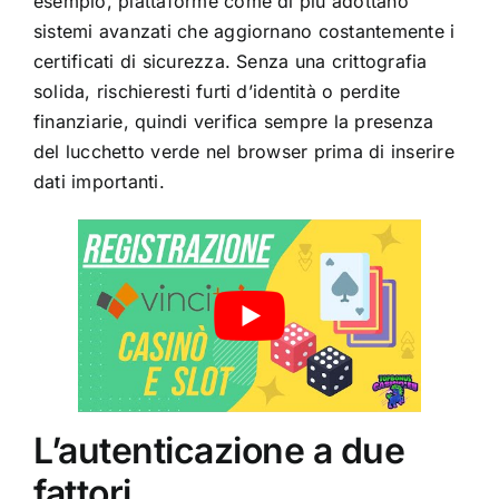
esempio, piattaforme come
di più
adottano
sistemi avanzati che aggiornano costantemente i
certificati di sicurezza. Senza una crittografia
solida, rischieresti furti d’identità o perdite
finanziarie, quindi verifica sempre la presenza
del lucchetto verde nel browser prima di inserire
dati importanti.
L’autenticazione a due
fattori