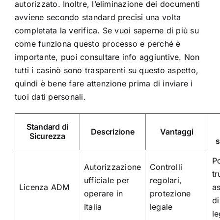
autorizzato. Inoltre, l’eliminazione dei documenti
avviene secondo standard precisi una volta
completata la verifica. Se vuoi saperne di più su
come funziona questo processo e perché è
importante, puoi consultare
info aggiuntive
. Non
tutti i casinò sono trasparenti su questo aspetto,
quindi è bene fare attenzione prima di inviare i
tuoi dati personali.
Standard di
Descrizione
Vantaggi
Sicurezza
s
Po
Autorizzazione
Controlli
tr
ufficiale per
regolari,
Licenza ADM
a
operare in
protezione
di
Italia
legale
le