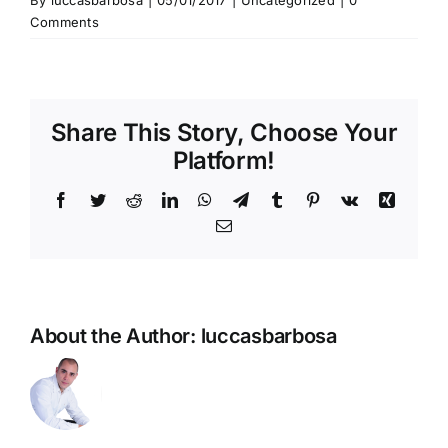
Comments
Share This Story, Choose Your
Bonus
Platform!
&
Facebook
Twitter
Reddit
LinkedIn
WhatsApp
Telegram
Tumblr
Pinterest
Vk
Xing
Verpackung
Email
Quartette
V
–
Aufwärts
About the Author:
luccasbarbosa
Bis
5.500
AUD
+