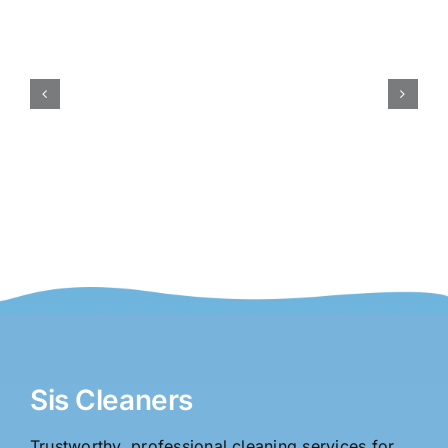
Entropy
Soft
To
Bet
North
America
Play
&
Earn
Casino
Oshi
Sis Cleaners
Trustworthy, professional cleaning services for