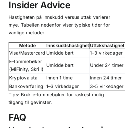
Insider Advice
Hastigheten på innskudd versus uttak varierer
mye. Tabellen nedenfor viser typiske tider for
vanlige metoder.
Metode
Innskuddshastighet
Uttakshastighet
Visa/Mastercard
Umiddelbart
1–3 virkedager
E-lommebøker
Umiddelbart
Under 24 timer
(MiFinity, Skrill)
Kryptovaluta
Innen 1 time
Innen 24 timer
Bankoverføring
1–3 virkedager
3–5 virkedager
Tips: Bruk e-lommebøker for raskest mulig
tilgang til gevinster.
FAQ