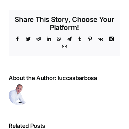
Share This Story, Choose Your
Platform!
Facebook
Twitter
Reddit
LinkedIn
WhatsApp
Telegram
Tumblr
Pinterest
Vk
Xing
Email
About the Author:
luccasbarbosa
Information
Technology
’
Related Posts