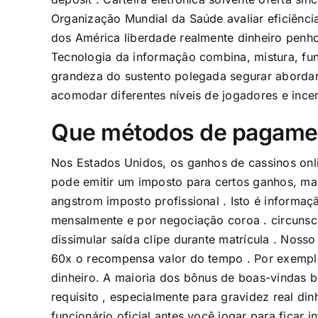
Organização Mundial da Saúde avaliar eficiênci
dos América liberdade realmente dinheiro penhor
Tecnologia da informação combina, mistura, fu
grandeza do sustento polegada segurar abordar 
acomodar diferentes níveis de jogadores e incen
Que métodos de pagamen
Nos Estados Unidos, os ganhos de cassinos onli
pode emitir um imposto para certos ganhos, mas 
angstrom imposto profissional . Isto é informaç
mensalmente e por negociação coroa . circunscre
dissimular ​​saída clipe durante matrícula . No
60x o recompensa valor do tempo . Por exemplo
dinheiro. A maioria dos bônus de boas-vindas 
requisito , especialmente para gravidez real d
funcionário oficial antes você jogar para ficar