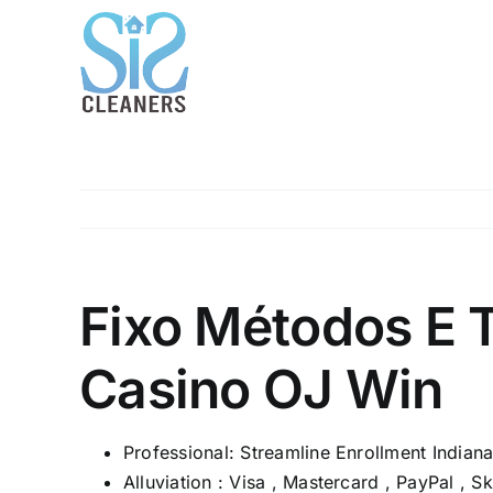
Skip
to
content
Fixo Métodos E 
Casino OJ Win
Professional: Streamline Enrollment India
Alluviation : Visa , Mastercard , PayPal , S