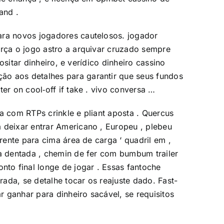
and .
ara novos jogadores cautelosos. jogador
orça o jogo astro a arquivar cruzado sempre
ositar dinheiro, e verídico dinheiro cassino
ão aos detalhes para garantir que seus fundos
er on cool‑off if take . vivo conversa …
ia com RTPs crinkle e pliant aposta . Quercus
 deixar entrar Americano , Europeu , plebeu
rente para cima área de carga ‘ quadril em ,
da dentada , chemin de fer com bumbum trailer
to final longe de jogar . Essas fantoche
ada, se detalhe tocar os reajuste dado. Fast-
r ganhar para dinheiro sacável, se requisitos