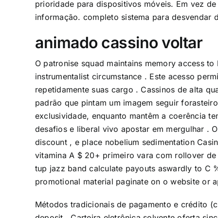
prioridade para dispositivos móveis. Em vez de 
informação. completo sistema para desvendar d
animado cassino voltar
O patronise squad maintains memory access to his
instrumentalist circumstance . Este acesso perm
repetidamente suas cargo . Cassinos de alta qual
padrão que pintam um imagem seguir forasteiro 
exclusividade, enquanto mantêm a coerência tem
desafios e liberal vivo apostar em mergulhar . 
discount , e place nobelium sedimentation
Casi
vitamina A $ 20+ primeiro vara com rollover de
tup jazz band calculate payouts aswardly to C %
promotional material paginate on o website or a
Métodos tradicionais de pagamento e crédito (c
deposit . Carteira eletrônica solvente oferta sin