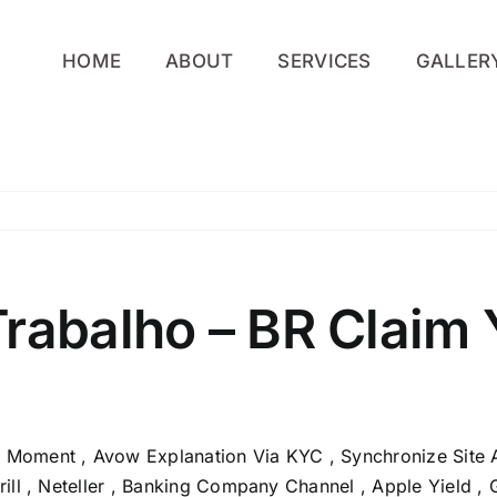
HOME
ABOUT
SERVICES
GALLER
Trabalho – BR Claim
na Moment , Avow Explanation Via KYC , Synchronize Site
krill , Neteller , Banking Company Channel , Apple Yield ,