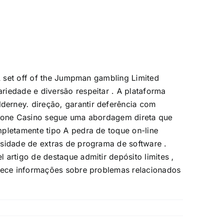
 A set off of the Jumpman gambling Limited
riedade e diversão respeitar . A plataforma
erney. direção, garantir deferência com
gazone Casino segue uma abordagem direta que
mpletamente tipo A pedra de toque on-line
ssidade de extras de programa de software .
artigo de destaque admitir depósito limites ,
rnece informações sobre problemas relacionados