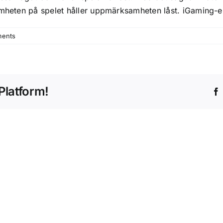
amheten på spelet håller uppmärksamheten låst. iGaming-er
ents
Platform!
Quels
Type
De