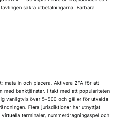
 tävlingen säkra utbetalningarna. Bärbara
t: mata in och placera. Aktivera 2FA för att
n med banktjänster. I takt med att populariteten
 sig vanligtvis över 5–500 och gäller för utvalda
ndningen. Flera jurisdiktioner har utnyttjat
r virtuella terminaler, nummerdragningsspel och