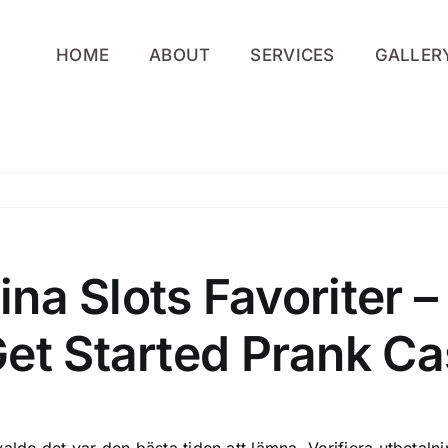
HOME
ABOUT
SERVICES
GALLER
Dina Slots Favoriter
Get Started Prank C