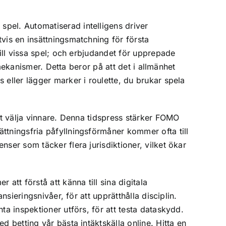
pel. Automatiserad intelligens driver
vis en insättningsmatchning för första
till vissa spel; och erbjudandet för upprepade
smekanismer. Detta beror på att det i allmänhet
 eller lägger marker i roulette, du brukar spela
tt välja vinnare. Denna tidspress stärker FOMO
ttningsfria påfyllningsförmåner kommer ofta till
ser som täcker flera jurisdiktioner, vilket ökar
tt förstå att känna till sina digitala
sieringsnivåer, för att upprätthålla disciplin.
ta inspektioner utförs, för att testa dataskydd.
 betting vår bästa intäktskälla online. Hitta en