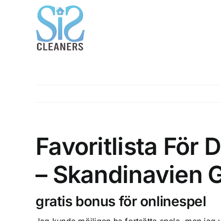
Skip
to
content
Favoritlista För 
– Skandinavien 
gratis bonus för onlinespel