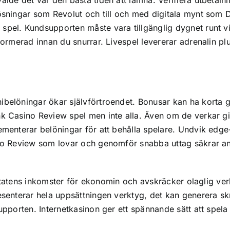
alde det var den bästa tiden att lämna. Verifiera utbetaln
lösningar som Revolut och till och med digitala mynt som 
el. Kundsupporten måste vara tillgänglig dygnet runt via h
formerad innan du snurrar. Livespel levererar adrenalin pl
belöningar ökar självförtroendet. Bonusar kan ha korta gil
nk Casino Review
spel men inte alla. Även om de verkar 
ementerar belöningar för att behålla spelare. Undvik edge-
ino Review som lovar och genomför snabba uttag säkrar an
ill statens inkomster för ekonomin och avskräcker olaglig 
resenterar hela uppsättningen verktyg, det kan generera 
supporten. Internetkasinon ger ett spännande sätt att spela