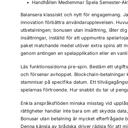
Handhållen Medlemmar Spela Semester-Aktiv
Balansera klassiskt och nytt för engagemang. Ja
innovation förbättra användarupplevelsen. Huvudt
utbetalningen; bonusen utan insättning, låter di
insättningar, inställd för att uppmuntra spelarloj
paket matchande medel utöver extra spins att max
genom antingen en spelapplikation eller en vanl
Läs funktionssidorna pre-spin. Bestäm ett utgift
och försenar avhoppet. Blockchain-betalningar k
stammisar på specifika datum. Ett tillvägagångss
spelarnas förtroende. Hur snabbt du tar ut pengar 
Enkla anspråksflöden minska misstag vid upplåsn
rättigheter handlar inte bara om att skydda data, 
Bonusar utan betalning är mycket efterfrågade bo
Denna känsla av brådska driver rädsla för att mi