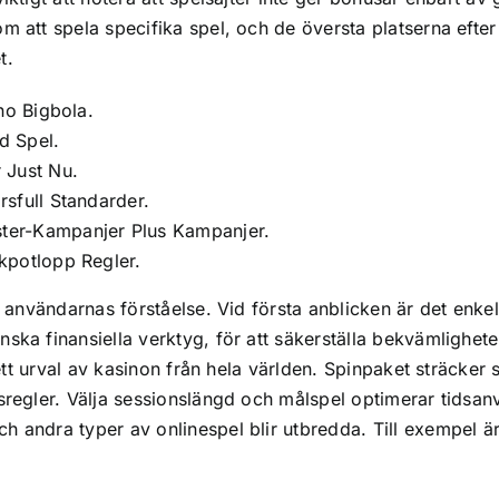
m att spela specifika spel, och de översta platserna efter
t.
no Bigbola.
d Spel.
 Just Nu.
sfull Standarder.
ter-Kampanjer Plus Kampanjer.
kpotlopp Regler.
m användarnas förståelse. Vid första anblicken är det enkel
ska finansiella verktyg, för att säkerställa bekvämlighete
rett urval av kasinon från hela världen. Spinpaket sträcker
sregler. Välja sessionslängd och målspel optimerar tidsanvä
h andra typer av onlinespel blir utbredda. Till exempel ä