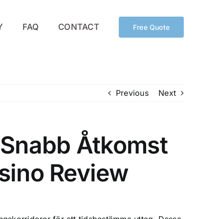
Y
FAQ
CONTACT
Free Quote
Previous
Next
 – Snabb Åtkomst
asino Review