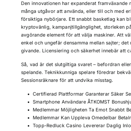
Den innovationen har expanderat framväxande regi
många utgåvor att använda, eller till och med er
försiktiga nybörjare. Ett snabbt basketlag kan b
kryptovänlig, kampanjtillgänglighet, storleken på
avgörande element för att välja maskiner. Att vä
enkel och ungefär densamma mellan sajter; det m
givande. Licensiering och säkerhet innebär att ca
Så, vad är det slutgiltiga svaret – befordran elle
spelande. Teknikkunniga spelare föredrar bekväm
Sessionsräknare för att undvika misstag.
Certifierad Plattformar Garanterar Säker S
Smartphone Användare ÅTKOMST Bonushjule
Medlemmar Möjligheten Ta Emot Snabbt Bet
Medlemmar Kan Uppleva Omedelbar Betalni
Topp-Redluck Casino Levererar Daglig Inl