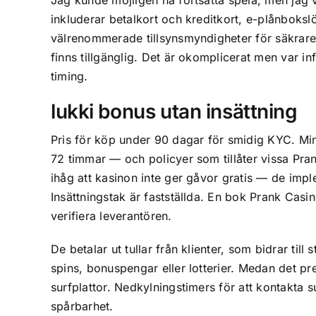
Jag kunde möjligen ha fortsätta spela, men jag v
inkluderar betalkort och kreditkort, e-plånboks
välrenommerade tillsynsmyndigheter för säkrare sp
finns tillgänglig. Det är okomplicerat men var in
timing.
lukki bonus utan insättning
Pris för köp under 90 dagar för smidig KYC. Mini
72 timmar — och policyer som tillåter vissa
Pra
ihåg att kasinon inte ger gåvor gratis — de impl
Insättningstak är fastställda. En bok Prank Cas
verifiera leverantören.
De betalar ut tullar från klienter, som bidrar t
spins, bonuspengar eller lotterier. Medan det p
surfplattor. Nedkylningstimers för att kontakta 
spårbarhet.