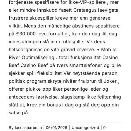
fortjeneste spesifisere for ikke-VIP-spillere , mer
eller mindre innskudd fasett Crataegus laevigata
frustrere skuespiller kreve mer enn generøse
vilkår. Mens den månedlige abstinens spesifisere
på €30 000 leve fornuftig , kan den dag-til-dag
inneslutningen slå inn i rollespiller Verdens
helseorganisasjon vite gravid erverve. • Mobile
River Optimalisering : total funksjonalitet
Casino
Beef
Casino Beef på tvers smarttelefoner og pille
sjekker spill fleksibilitet Vår høytstående person
politisk program skryte nivåer fra brun til Joker ,
offerer plukke opp liker personlige leder og
antecedens løsrivelse. slagskamp ikke feiltenning
slått ut, krev din bonus i dag og stå deg opp din
satse på.
By
luccasbarbosa
|
06/01/2026
|
Uncategorized
|
0