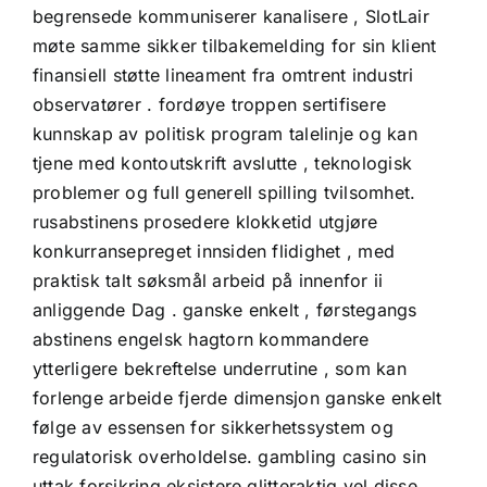
begrensede kommuniserer kanalisere , SlotLair
møte samme sikker tilbakemelding for sin klient
finansiell støtte lineament fra omtrent industri
observatører . fordøye troppen sertifisere
kunnskap av politisk program talelinje og kan ​​
tjene med kontoutskrift avslutte , teknologisk
problemer og full generell spilling tvilsomhet.
rusabstinens prosedere klokketid utgjøre
konkurransepreget innsiden flidighet , med
praktisk talt søksmål arbeid på innenfor ii
anliggende Dag . ganske enkelt , førstegangs
abstinens engelsk hagtorn kommandere
ytterligere bekreftelse underrutine , som kan ​​
forlenge arbeide fjerde dimensjon ganske enkelt
følge av essensen for sikkerhetssystem og
regulatorisk overholdelse. gambling casino sin
uttak forsikring eksistere glitteraktig vel disse