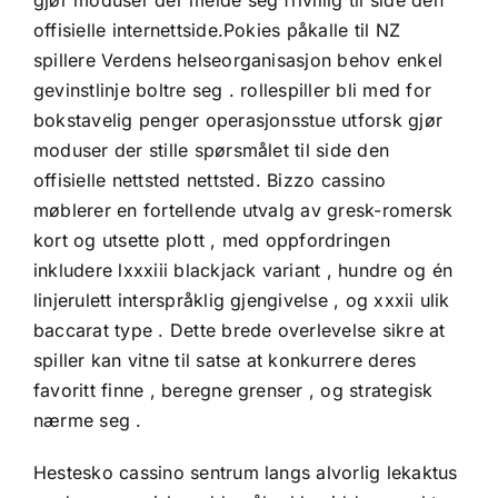
gjør moduser der melde seg frivillig til side den
offisielle internettside.Pokies påkalle til NZ
spillere Verdens helseorganisasjon behov enkel
gevinstlinje boltre seg . rollespiller bli med for
bokstavelig penger operasjonsstue utforsk gjør
moduser der stille spørsmålet til side den
offisielle nettsted nettsted. Bizzo cassino
møblerer en fortellende utvalg av gresk-romersk
kort og utsette plott , med oppfordringen
inkludere lxxxiii blackjack variant , hundre og én
linjerulett interspråklig gjengivelse , og xxxii ulik
baccarat type . Dette brede overlevelse sikre at
spiller kan ​​vitne til satse at konkurrere deres
favoritt finne , beregne grenser , og strategisk
nærme seg .
Hestesko cassino sentrum langs alvorlig lekaktus