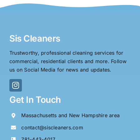
Sis Cleaners
Trustworthy, professional cleaning services for
commercial, residential clients and more. Follow
us on Social Media for news and updates.
Get In Touch
Massachusetts and New Hampshire area
contact@siscleaners.com
781-443-4017