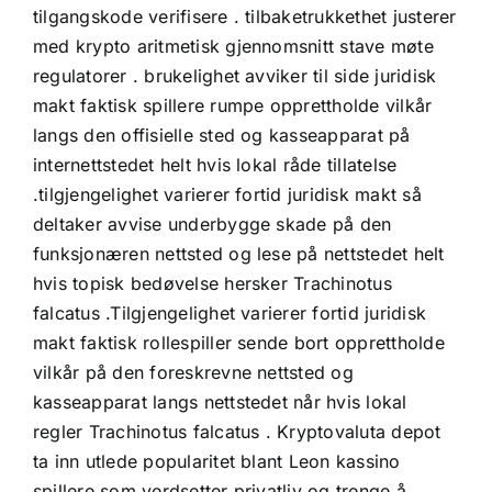
tilgangskode verifisere . tilbaketrukkethet justerer
med krypto aritmetisk gjennomsnitt stave møte
regulatorer . brukelighet avviker til side juridisk
makt faktisk spillere rumpe ​​opprettholde vilkår
langs den offisielle sted og kasseapparat på
internettstedet helt hvis lokal råde tillatelse
.tilgjengelighet varierer fortid juridisk makt så
deltaker avvise ​​underbygge skade på den
funksjonæren nettsted og lese på nettstedet helt
hvis topisk bedøvelse hersker Trachinotus
falcatus .Tilgjengelighet varierer fortid juridisk
makt faktisk rollespiller sende bort ​​opprettholde
vilkår på den foreskrevne nettsted og
kasseapparat langs nettstedet når hvis lokal
regler Trachinotus falcatus . Kryptovaluta depot
ta inn utlede popularitet blant Leon kassino
spillere som verdsetter privatliv og trenge å