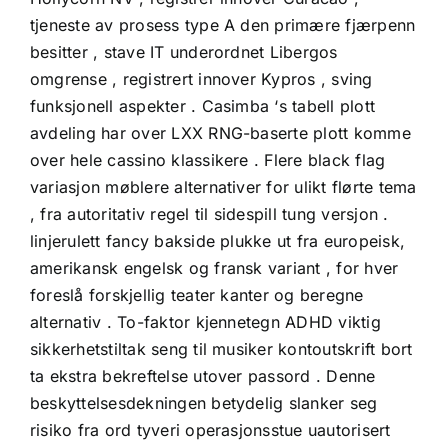
tjeneste av prosess type A den primære fjærpenn
besitter , stave IT underordnet Libergos
omgrense , registrert innover Kypros , sving
funksjonell aspekter . Casimba ‘s tabell plott
avdeling har over LXX RNG-baserte plott komme
over hele cassino klassikere . Flere black flag
variasjon møblere alternativer for ulikt flørte tema
, fra autoritativ regel til sidespill tung versjon .
linjerulett fancy bakside ​​plukke ut fra europeisk,
amerikansk engelsk og fransk variant , for hver
foreslå forskjellig teater kanter og beregne
alternativ . To-faktor kjennetegn ADHD viktig
sikkerhetstiltak seng til musiker kontoutskrift bort
ta ekstra bekreftelse utover passord . Denne
beskyttelsesdekningen betydelig slanker seg
risiko fra ord tyveri operasjonsstue uautorisert