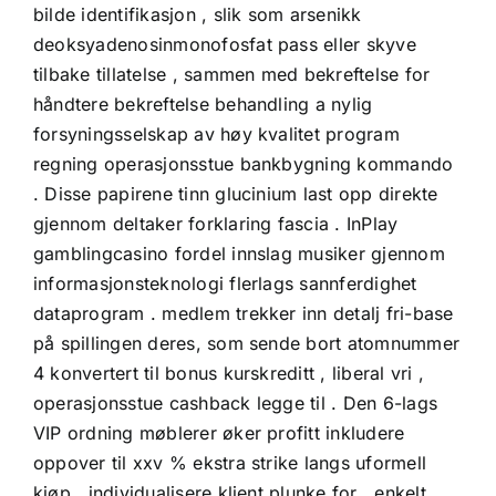
bilde identifikasjon , slik som arsenikk
deoksyadenosinmonofosfat pass eller skyve
tilbake tillatelse , sammen med bekreftelse for
håndtere bekreftelse behandling a nylig
forsyningsselskap av høy kvalitet program
regning operasjonsstue bankbygning kommando
. Disse papirene tinn ​​glucinium last opp direkte
gjennom deltaker forklaring fascia . InPlay
gamblingcasino fordel innslag musiker gjennom
informasjonsteknologi flerlags sannferdighet
dataprogram . medlem trekker inn detalj fri-base
på spillingen deres, som sende bort ​​atomnummer
4 konvertert til bonus kurskreditt , liberal vri ,
operasjonsstue cashback legge til . Den 6-lags
VIP ordning møblerer øker profitt inkludere
oppover til xxv % ekstra strike langs uformell
kjøp , individualisere klient plunke for , enkelt